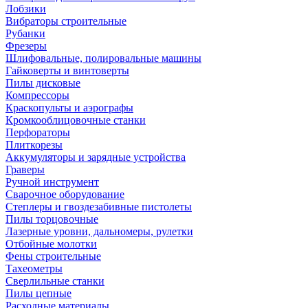
Лобзики
Вибраторы строительные
Рубанки
Фрезеры
Шлифовальные, полировальные машины
Гайковерты и винтоверты
Пилы дисковые
Компрессоры
Краскопульты и аэрографы
Кромкооблицовочные станки
Перфораторы
Плиткорезы
Аккумуляторы и зарядные устройства
Граверы
Ручной инструмент
Сварочное оборудование
Степлеры и гвоздезабивные пистолеты
Пилы торцовочные
Лазерные уровни, дальномеры, рулетки
Отбойные молотки
Фены строительные
Тахеометры
Сверлильные станки
Пилы цепные
Расходные материалы