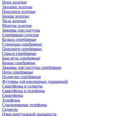
Цепи золотые
Запонки золотые
Пирсинги золотые
Броши золотые
Часы золотые
Монеты золотые
Зажимы для галстука
Серебряные изделия
Кольца серебряные
Сувениры серебряные
Пирсинги серебряные
Серьги серебряные
Браслеты серебряные
Броши серебряные
Зажимы для галстука серебряные
Цепи серебряные
Подвески серебряные
Футляры для ювелирных украшений
Смартфоны и гаджеты
Смартфоны и телефоны
Смартфоны
Телефоны
Стационарные телефоны
Гаджеты
Очки виртуальной реальности