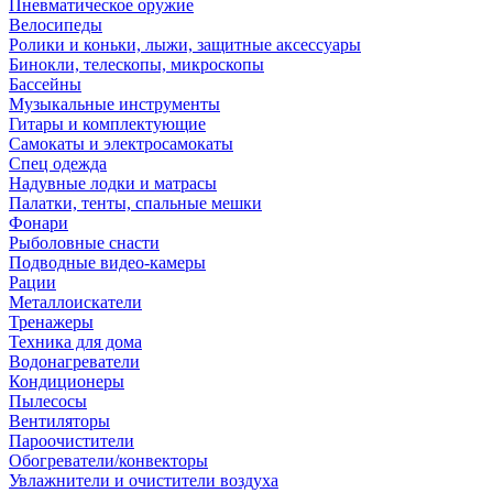
Пневматическое оружие
Велосипеды
Ролики и коньки, лыжи, защитные аксессуары
Бинокли, телескопы, микроскопы
Бассейны
Музыкальные инструменты
Гитары и комплектующие
Самокаты и электросамокаты
Спец одежда
Надувные лодки и матрасы
Палатки, тенты, спальные мешки
Фонари
Рыболовные снасти
Подводные видео-камеры
Рации
Металлоискатели
Тренажеры
Техника для дома
Водонагреватели
Кондиционеры
Пылесосы
Вентиляторы
Пароочистители
Обогреватели/конвекторы
Увлажнители и очистители воздуха