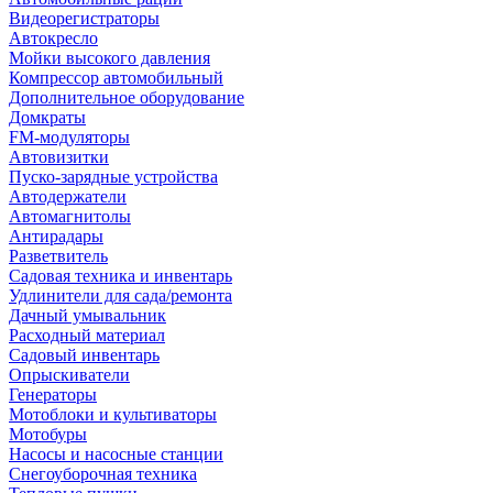
Видеорегистраторы
Автокресло
Мойки высокого давления
Компрессор автомобильный
Дополнительное оборудование
Домкраты
FM-модуляторы
Автовизитки
Пуско-зарядные устройства
Автодержатели
Автомагнитолы
Антирадары
Разветвитель
Садовая техника и инвентарь
Удлинители для сада/ремонта
Дачный умывальник
Расходный материал
Садовый инвентарь
Опрыскиватели
Генераторы
Мотоблоки и культиваторы
Мотобуры
Насосы и насосные станции
Снегоуборочная техника