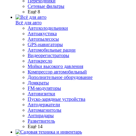
Переходники
Сетевые фильтры
Ещё 8
Всё для авто
Автохолодильники
Автоакустика
Автопылесосы
GPS-навигаторы
Автомобильные рации
Видеорегистраторы
Автокресло
Мойки высокого давления
Компрессор автомобильный
Дополнительное оборудование
Домкраты
FM-модуляторы
Автовизитки
Пуско-зарядные устройства
Автодержатели
Автомагнитолы
Антирадары
Разветвитель
Ещё 14