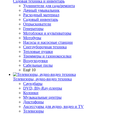
Садовая техника и инвентарь
Удлинители для сада/ремонта
Дачный умывальник
Расходный материал
Садовый инвентарь
Опрыскиватели
Генераторы
Мотоблоки и культиваторы
Мотобуры
Насосы и насосные станции
Снегоуборочная техника
Тепловые пушки
Триммеры и газонокосилки
Воздуходувки
Сабельные пилы
Ещё 10
Телевизоры, аудио-видео техника
Саундбары
DVD, Bly-Ray-плееры
Колонки
Музыкальные центры
Диктофоны
Аксессуары для аудио, видео и TV
Телевизоры