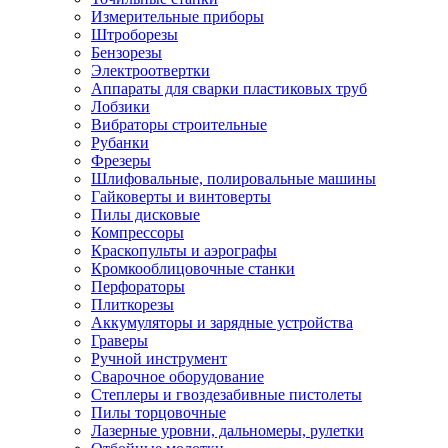
Измерительные приборы
Штроборезы
Бензорезы
Электроотвертки
Аппараты для сварки пластиковых труб
Лобзики
Вибраторы строительные
Рубанки
Фрезеры
Шлифовальные, полировальные машины
Гайковерты и винтоверты
Пилы дисковые
Компрессоры
Краскопульты и аэрографы
Кромкооблицовочные станки
Перфораторы
Плиткорезы
Аккумуляторы и зарядные устройства
Граверы
Ручной инструмент
Сварочное оборудование
Степлеры и гвоздезабивные пистолеты
Пилы торцовочные
Лазерные уровни, дальномеры, рулетки