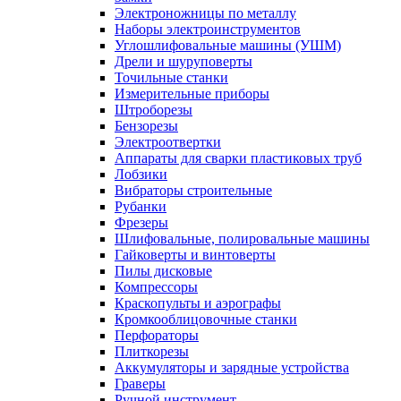
Электроножницы по металлу
Наборы электроинструментов
Углошлифовальные машины (УШМ)
Дрели и шуруповерты
Точильные станки
Измерительные приборы
Штроборезы
Бензорезы
Электроотвертки
Аппараты для сварки пластиковых труб
Лобзики
Вибраторы строительные
Рубанки
Фрезеры
Шлифовальные, полировальные машины
Гайковерты и винтоверты
Пилы дисковые
Компрессоры
Краскопульты и аэрографы
Кромкооблицовочные станки
Перфораторы
Плиткорезы
Аккумуляторы и зарядные устройства
Граверы
Ручной инструмент