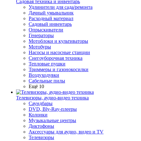
Садовая техника и инвентарь
Удлинители для сада/ремонта
Дачный умывальник
Расходный материал
Садовый инвентарь
Опрыскиватели
Генераторы
Мотоблоки и культиваторы
Мотобуры
Насосы и насосные станции
Снегоуборочная техника
Тепловые пушки
Триммеры и газонокосилки
Воздуходувки
Сабельные пилы
Ещё 10
Телевизоры, аудио-видео техника
Саундбары
DVD, Bly-Ray-плееры
Колонки
Музыкальные центры
Диктофоны
Аксессуары для аудио, видео и TV
Телевизоры