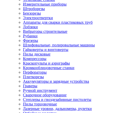
Измерительные приборы
Штроборезы
Бензорезы
Электроотвертки
Аппараты для сварки пластиковых труб
Лобзики
Вибраторы строительные
Рубанки
Фрезеры
Шлифовальные, полировальные машины
Гайковерты и винтоверты
Пилы дисковые
Компрессоры
Краскопульты и аэрографы
Кромкооблицовочные станки
Перфораторы
Плиткорезы
Аккумуляторы и зарядные устройства
Граверы
Ручной инструмент
Сварочное оборудование
Степлеры и гвоздезабивные пистолеты
Пилы торцовочные
Лазерные уровни, дальномеры, рулетки