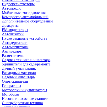
Видеорегистраторы
Автокресло
Мойки высокого давления
Компрессор автомобильный
Дополнительное оборудование
Домкраты
FM-модуляторы
Автовизитки
Пуско-зарядные устройства
Автодержатели
Автомагнитолы
Антирадары
Разветвитель
Садовая техника и инвентарь
Удлинители для сада/ремонта
Дачный умывальник
Расходный материал
Садовый инвентарь
Опрыскиватели
Генераторы
Мотоблоки и культиваторы
Мотобуры
Насосы и насосные станции
Снегоуборочная техника