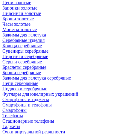
Цепи золотые
Запонки золотые
Пирсинги золотые
Броши золотые
Часы золотые
Монеты золотые
Зажимы для галстука
Серебряные изделия
Кольца серебряные
Сувениры серебряные
Пирсинги серебряные
Серьги серебряные
Браслеты серебряные
Броши серебряные
Зажимы для галстука серебряные
Цепи серебряные
Подвески серебряные
Футляры для ювелирных украшений
Смартфоны и гаджеты
Смартфоны и телефоны
Смартфоны
Телефоны
Стационарные телефоны
Гаджеты
Очки виртуальной реальности