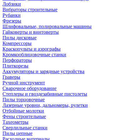
Лобзики
Вибраторы строительные
Рубанки
Фрезеры
Шлифовальные, полировальные машины
Гайковерты и винтоверты
Пилы дисковые
Компрессоры
Краскопульты и аэрографы
Кромкооблицовочные станки
Перфораторы
Плиткорезы
Аккумуляторы и зарядные устройства
Граверы
Ручной инструмент
Сварочное оборудование
Степлеры и гвоздезабивные пистолеты
Пилы торцовочные
Лазерные уровни, дальномеры, рулетки
Отбойные молотки
Фены строительные
Тахеометры
Сверлильные станки
Пилы цепные
Расходные материалы