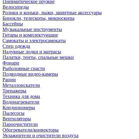
Пневматическое оружие
Велосипеды
Ролики и коньки, лыжи, защитные аксессуары
Бинокли, телескопы, микроскопы
Бассейны
Музыкальные инструменты
Гитары и комплектующие
Самокаты и электросамокаты
Спец одежда
Надувные лодки и матрасы
Палатки, тенты, спальные мешки
Фонари
Рыболовные снасти
Подводные видео-камеры
Рации
Металлоискатели
Тренажеры
Техника для дома
Водонагреватели
Кондиционеры
Пылесосы
Вентиляторы
Пароочистители
Обогреватели/конвекторы
Увлажнители и очистители воздуха