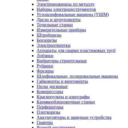
Электроножницы по металлу
Наборы электроинструментов
Углошлифовальные машины (УШМ)
Дрели и шуруповерты
Точильные станки
Измерительные приборы
Штроборезы
Бензорезы
Электроотвертки
Аппараты для сварки пластиковых труб
Лобзики
Вибраторы строительные
Рубанки
Фрезеры
Шлифовальные, полировальные машины
Гайковерты и винтоверты
Пилы дисковые
Компрессоры
Краскопульты и аэрографы
Кромкооблицовочные станки
Перфораторы
Плиткорезы
Аккумуляторы и зарядные устройства
Граверы
Ручной инструмент