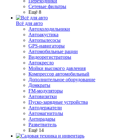
Переходники
Сетевые фильтры
Ещё 8
Всё для авто
Автохолодильники
Автоакустика
Автопылесосы
GPS-навигаторы
Автомобильные рации
Видеорегистраторы
Автокресло
Мойки высокого давления
Компрессор автомобильный
Дополнительное оборудование
Домкраты
FM-модуляторы
Автовизитки
Пуско-зарядные устройства
Автодержатели
Автомагнитолы
Антирадары
Разветвитель
Ещё 14