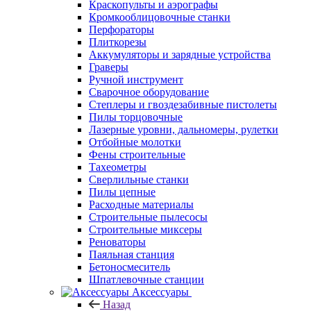
Краскопульты и аэрографы
Кромкооблицовочные станки
Перфораторы
Плиткорезы
Аккумуляторы и зарядные устройства
Граверы
Ручной инструмент
Сварочное оборудование
Степлеры и гвоздезабивные пистолеты
Пилы торцовочные
Лазерные уровни, дальномеры, рулетки
Отбойные молотки
Фены строительные
Тахеометры
Сверлильные станки
Пилы цепные
Расходные материалы
Строительные пылесосы
Строительные миксеры
Реноваторы
Паяльная станция
Бетоносмеситель
Шпатлевочные станции
Аксессуары
Назад