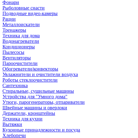
Фонари
Рыболовные снасти
Подводные видео-камеры
Рации
Металлоискатели
Тренажеры
Техника для дома
Водонагреватели
Кондиционеры
Пылесосы
Вентиляторы
Пароочистители
Обогреватели/конвекторы
Увлажнители и очистители воздуха
Роботы стеклоочистители
Сантехника
Стиральные, сушильные машины
Устройства для "Умного дома"
Утюги, парогенераторы, отпариватели
Швейные машины и оверлоки
Держатели, кронштейны
Техника для кухни
Вытяжки
Кухонные принадлежности и посуда
Хлебопечи