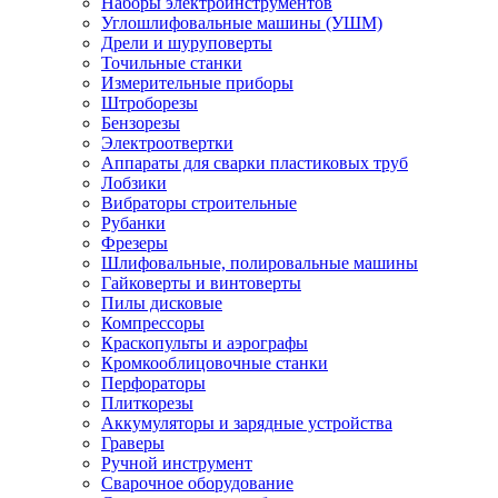
Наборы электроинструментов
Углошлифовальные машины (УШМ)
Дрели и шуруповерты
Точильные станки
Измерительные приборы
Штроборезы
Бензорезы
Электроотвертки
Аппараты для сварки пластиковых труб
Лобзики
Вибраторы строительные
Рубанки
Фрезеры
Шлифовальные, полировальные машины
Гайковерты и винтоверты
Пилы дисковые
Компрессоры
Краскопульты и аэрографы
Кромкооблицовочные станки
Перфораторы
Плиткорезы
Аккумуляторы и зарядные устройства
Граверы
Ручной инструмент
Сварочное оборудование