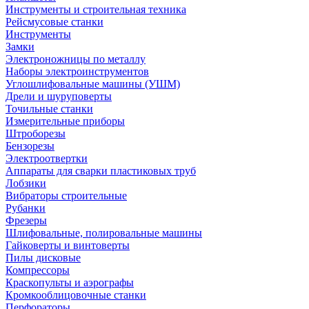
Инструменты и строительная техника
Рейсмусовые станки
Инструменты
Замки
Электроножницы по металлу
Наборы электроинструментов
Углошлифовальные машины (УШМ)
Дрели и шуруповерты
Точильные станки
Измерительные приборы
Штроборезы
Бензорезы
Электроотвертки
Аппараты для сварки пластиковых труб
Лобзики
Вибраторы строительные
Рубанки
Фрезеры
Шлифовальные, полировальные машины
Гайковерты и винтоверты
Пилы дисковые
Компрессоры
Краскопульты и аэрографы
Кромкооблицовочные станки
Перфораторы