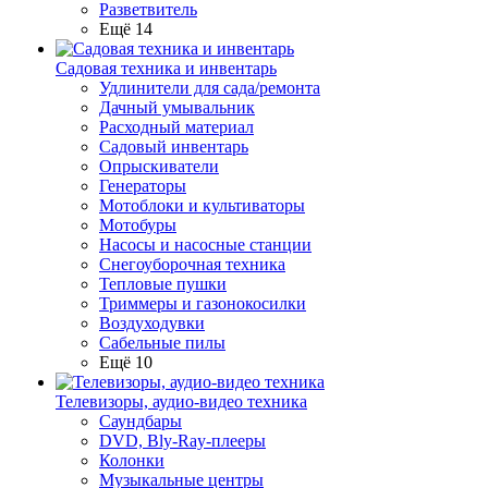
Разветвитель
Ещё 14
Садовая техника и инвентарь
Удлинители для сада/ремонта
Дачный умывальник
Расходный материал
Садовый инвентарь
Опрыскиватели
Генераторы
Мотоблоки и культиваторы
Мотобуры
Насосы и насосные станции
Снегоуборочная техника
Тепловые пушки
Триммеры и газонокосилки
Воздуходувки
Сабельные пилы
Ещё 10
Телевизоры, аудио-видео техника
Саундбары
DVD, Bly-Ray-плееры
Колонки
Музыкальные центры