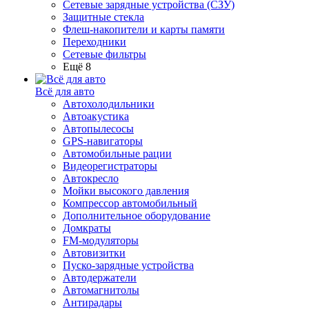
Сетевые зарядные устройства (СЗУ)
Защитные стекла
Флеш-накопители и карты памяти
Переходники
Сетевые фильтры
Ещё 8
Всё для авто
Автохолодильники
Автоакустика
Автопылесосы
GPS-навигаторы
Автомобильные рации
Видеорегистраторы
Автокресло
Мойки высокого давления
Компрессор автомобильный
Дополнительное оборудование
Домкраты
FM-модуляторы
Автовизитки
Пуско-зарядные устройства
Автодержатели
Автомагнитолы
Антирадары