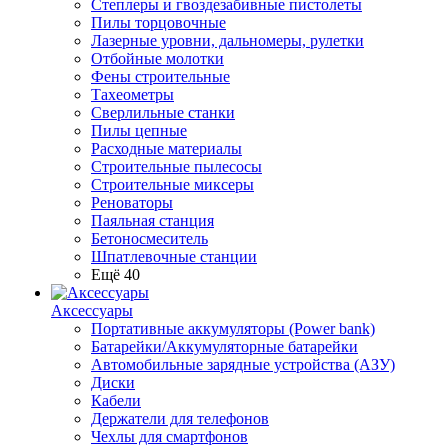
Степлеры и гвоздезабивные пистолеты
Пилы торцовочные
Лазерные уровни, дальномеры, рулетки
Отбойные молотки
Фены строительные
Тахеометры
Сверлильные станки
Пилы цепные
Расходные материалы
Строительные пылесосы
Строительные миксеры
Реноваторы
Паяльная станция
Бетоносмеситель
Шпатлевочные станции
Ещё 40
Аксессуары
Портативные аккумуляторы (Power bank)
Батарейки/Аккумуляторные батарейки
Автомобильные зарядные устройства (АЗУ)
Диски
Кабели
Держатели для телефонов
Чехлы для смартфонов