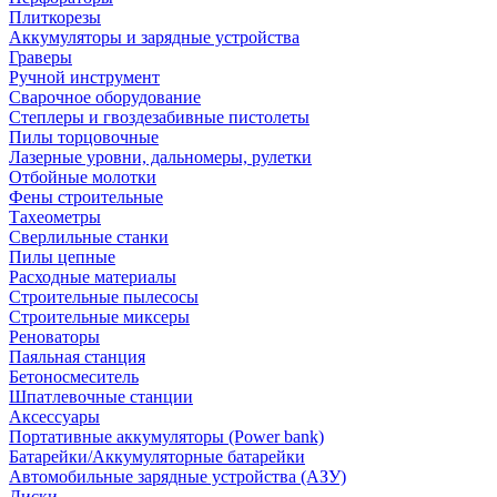
Плиткорезы
Аккумуляторы и зарядные устройства
Граверы
Ручной инструмент
Сварочное оборудование
Степлеры и гвоздезабивные пистолеты
Пилы торцовочные
Лазерные уровни, дальномеры, рулетки
Отбойные молотки
Фены строительные
Тахеометры
Сверлильные станки
Пилы цепные
Расходные материалы
Строительные пылесосы
Строительные миксеры
Реноваторы
Паяльная станция
Бетоносмеситель
Шпатлевочные станции
Аксессуары
Портативные аккумуляторы (Power bank)
Батарейки/Аккумуляторные батарейки
Автомобильные зарядные устройства (АЗУ)
Диски