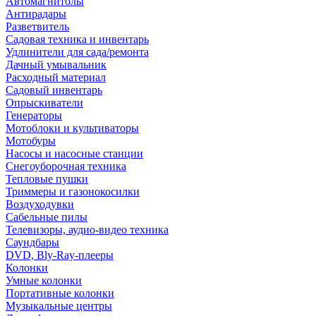
Автомагнитолы
Антирадары
Разветвитель
Садовая техника и инвентарь
Удлинители для сада/ремонта
Дачный умывальник
Расходный материал
Садовый инвентарь
Опрыскиватели
Генераторы
Мотоблоки и культиваторы
Мотобуры
Насосы и насосные станции
Снегоуборочная техника
Тепловые пушки
Триммеры и газонокосилки
Воздуходувки
Сабельные пилы
Телевизоры, аудио-видео техника
Саундбары
DVD, Bly-Ray-плееры
Колонки
Умные колонки
Портативные колонки
Музыкальные центры