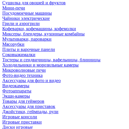
Сушилка для овощей и фруктов
Мини-печи
Посудомоечные машины
Чайники электрические
Грили и аэрогрили
Кофеварки, кофемашины, кофемолки
Миксеры, блендеры, кухонные комбайны
Мультиварки, пароварки
Мясорубки
Плиты и варочные панели
Соковыжималки
Тостеры и сендвичницы, вафельницы, блинницы
Холодильники и морозильные камеры
Микроволновые печи
Фото-видео техника
Аксессуары для фото и видео
Видеокамеры
Фотоаппараты
Экшн-камеры
Товары для геймеров
Аксессуары для приставок
Джойстики, геймпады, рули
Игровые консоли
Игровые приставки
Диски игровые