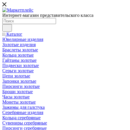
Интернет-магазин представительского класса
Каталог
Ювелирные изделия
Золотые изделия
Браслеты золотые
Кольца золотые
Гайтаны золотые
Подвески золотые
Серьги золотые
Цепи золотые
Запонки золотые
Пирсинги золотые
Броши золотые
Часы золотые
Монеты золотые
Зажимы для галстука
Серебряные изделия
Кольца серебряные
Сувениры серебряные
Пирсинги серебряные