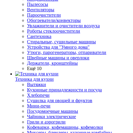
Пылесосы
Вентиляторы
Пароочистители
Обогреватели/конвекторы
Увлажнители и очистители воздуха
Роботы стеклоочистители
Сантехника
Стиральные, сушильные машины
Устройства для "Умного дома"
Утюги, парогенераторы, отпариватели
Швейные машины и оверлоки
Держатели, кронштейны
Ещё 10
Техника для кухни
Вытяжки
Кухонные принадлежности и посуда
Хлебопечи
Сушилка для овощей и фруктов
Мини-печи
Посудомоечные машины
Чайники электрические
Грили и аэрогрили
Кофеварки, кофемашины, кофемолки
Миксеры, блендеры, кухонные комбайны