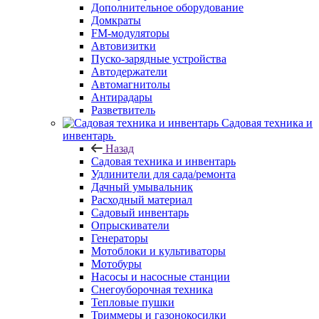
Дополнительное оборудование
Домкраты
FM-модуляторы
Автовизитки
Пуско-зарядные устройства
Автодержатели
Автомагнитолы
Антирадары
Разветвитель
Садовая техника и
инвентарь
Назад
Садовая техника и инвентарь
Удлинители для сада/ремонта
Дачный умывальник
Расходный материал
Садовый инвентарь
Опрыскиватели
Генераторы
Мотоблоки и культиваторы
Мотобуры
Насосы и насосные станции
Снегоуборочная техника
Тепловые пушки
Триммеры и газонокосилки