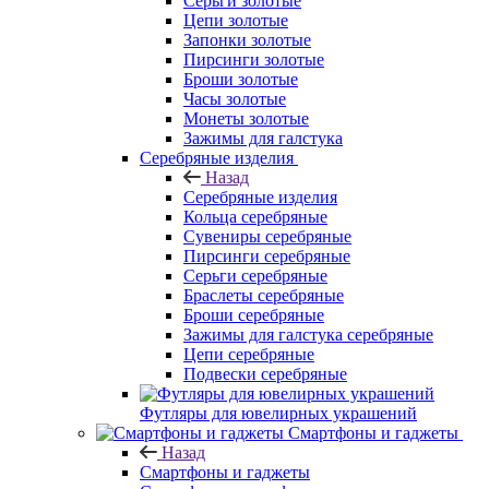
Серьги золотые
Цепи золотые
Запонки золотые
Пирсинги золотые
Броши золотые
Часы золотые
Монеты золотые
Зажимы для галстука
Серебряные изделия
Назад
Серебряные изделия
Кольца серебряные
Сувениры серебряные
Пирсинги серебряные
Серьги серебряные
Браслеты серебряные
Броши серебряные
Зажимы для галстука серебряные
Цепи серебряные
Подвески серебряные
Футляры для ювелирных украшений
Смартфоны и гаджеты
Назад
Смартфоны и гаджеты