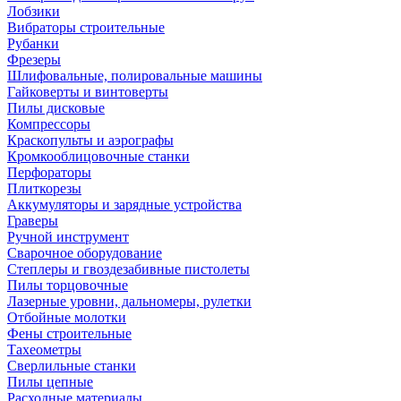
Лобзики
Вибраторы строительные
Рубанки
Фрезеры
Шлифовальные, полировальные машины
Гайковерты и винтоверты
Пилы дисковые
Компрессоры
Краскопульты и аэрографы
Кромкооблицовочные станки
Перфораторы
Плиткорезы
Аккумуляторы и зарядные устройства
Граверы
Ручной инструмент
Сварочное оборудование
Степлеры и гвоздезабивные пистолеты
Пилы торцовочные
Лазерные уровни, дальномеры, рулетки
Отбойные молотки
Фены строительные
Тахеометры
Сверлильные станки
Пилы цепные
Расходные материалы