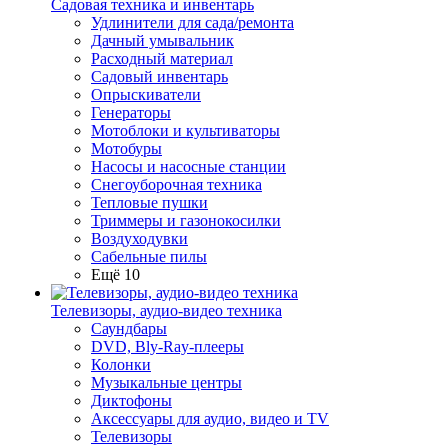
Садовая техника и инвентарь
Удлинители для сада/ремонта
Дачный умывальник
Расходный материал
Садовый инвентарь
Опрыскиватели
Генераторы
Мотоблоки и культиваторы
Мотобуры
Насосы и насосные станции
Снегоуборочная техника
Тепловые пушки
Триммеры и газонокосилки
Воздуходувки
Сабельные пилы
Ещё 10
Телевизоры, аудио-видео техника
Саундбары
DVD, Bly-Ray-плееры
Колонки
Музыкальные центры
Диктофоны
Аксессуары для аудио, видео и TV
Телевизоры