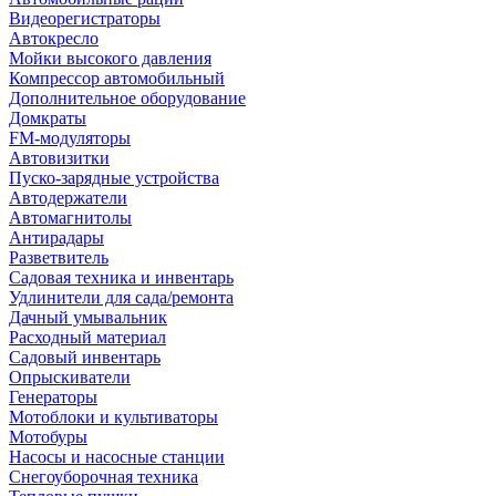
Видеорегистраторы
Автокресло
Мойки высокого давления
Компрессор автомобильный
Дополнительное оборудование
Домкраты
FM-модуляторы
Автовизитки
Пуско-зарядные устройства
Автодержатели
Автомагнитолы
Антирадары
Разветвитель
Садовая техника и инвентарь
Удлинители для сада/ремонта
Дачный умывальник
Расходный материал
Садовый инвентарь
Опрыскиватели
Генераторы
Мотоблоки и культиваторы
Мотобуры
Насосы и насосные станции
Снегоуборочная техника