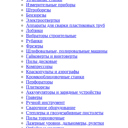
Измерительные приборы
Штроборезы
Бензорезы
Электроотвертки
Аппараты для сварки пластиковых труб
Лобзики
Вибраторы строительные
Рубанки
Фрезеры
Шлифовальные, полировальные машины
Гайковерты и винтоверты
Пилы дисковые
Компрессоры
Краскопульты и аэрографы
Кромкооблицовочные станки
Перфораторы
Плиткорезы
Аккумуляторы и зарядные устройства
Граверы
Ручной инструмент
Сварочное оборудование
Степлеры и гвоздезабивные пистолеты
Пилы торцовочные
Лазерные уровни, дальномеры, рулетки