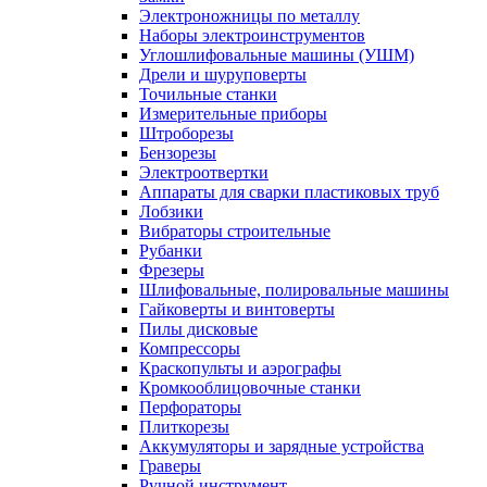
Электроножницы по металлу
Наборы электроинструментов
Углошлифовальные машины (УШМ)
Дрели и шуруповерты
Точильные станки
Измерительные приборы
Штроборезы
Бензорезы
Электроотвертки
Аппараты для сварки пластиковых труб
Лобзики
Вибраторы строительные
Рубанки
Фрезеры
Шлифовальные, полировальные машины
Гайковерты и винтоверты
Пилы дисковые
Компрессоры
Краскопульты и аэрографы
Кромкооблицовочные станки
Перфораторы
Плиткорезы
Аккумуляторы и зарядные устройства
Граверы
Ручной инструмент