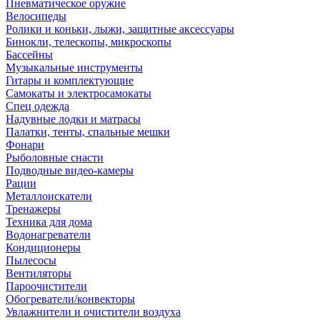
Пневматическое оружие
Велосипеды
Ролики и коньки, лыжи, защитные аксессуары
Бинокли, телескопы, микроскопы
Бассейны
Музыкальные инструменты
Гитары и комплектующие
Самокаты и электросамокаты
Спец одежда
Надувные лодки и матрасы
Палатки, тенты, спальные мешки
Фонари
Рыболовные снасти
Подводные видео-камеры
Рации
Металлоискатели
Тренажеры
Техника для дома
Водонагреватели
Кондиционеры
Пылесосы
Вентиляторы
Пароочистители
Обогреватели/конвекторы
Увлажнители и очистители воздуха