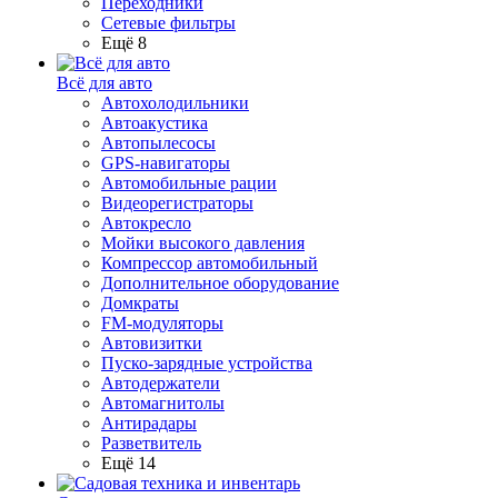
Переходники
Сетевые фильтры
Ещё 8
Всё для авто
Автохолодильники
Автоакустика
Автопылесосы
GPS-навигаторы
Автомобильные рации
Видеорегистраторы
Автокресло
Мойки высокого давления
Компрессор автомобильный
Дополнительное оборудование
Домкраты
FM-модуляторы
Автовизитки
Пуско-зарядные устройства
Автодержатели
Автомагнитолы
Антирадары
Разветвитель
Ещё 14