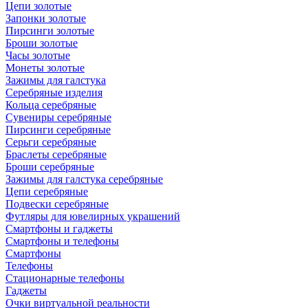
Цепи золотые
Запонки золотые
Пирсинги золотые
Броши золотые
Часы золотые
Монеты золотые
Зажимы для галстука
Серебряные изделия
Кольца серебряные
Сувениры серебряные
Пирсинги серебряные
Серьги серебряные
Браслеты серебряные
Броши серебряные
Зажимы для галстука серебряные
Цепи серебряные
Подвески серебряные
Футляры для ювелирных украшений
Смартфоны и гаджеты
Смартфоны и телефоны
Смартфоны
Телефоны
Стационарные телефоны
Гаджеты
Очки виртуальной реальности