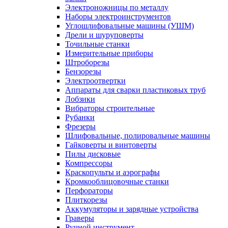
Электроножницы по металлу
Наборы электроинструментов
Углошлифовальные машины (УШМ)
Дрели и шуруповерты
Точильные станки
Измерительные приборы
Штроборезы
Бензорезы
Электроотвертки
Аппараты для сварки пластиковых труб
Лобзики
Вибраторы строительные
Рубанки
Фрезеры
Шлифовальные, полировальные машины
Гайковерты и винтоверты
Пилы дисковые
Компрессоры
Краскопульты и аэрографы
Кромкооблицовочные станки
Перфораторы
Плиткорезы
Аккумуляторы и зарядные устройства
Граверы
Ручной инструмент