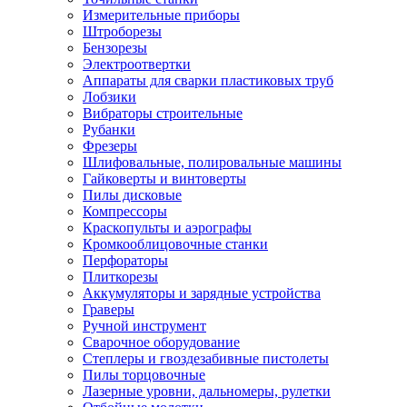
Измерительные приборы
Штроборезы
Бензорезы
Электроотвертки
Аппараты для сварки пластиковых труб
Лобзики
Вибраторы строительные
Рубанки
Фрезеры
Шлифовальные, полировальные машины
Гайковерты и винтоверты
Пилы дисковые
Компрессоры
Краскопульты и аэрографы
Кромкооблицовочные станки
Перфораторы
Плиткорезы
Аккумуляторы и зарядные устройства
Граверы
Ручной инструмент
Сварочное оборудование
Степлеры и гвоздезабивные пистолеты
Пилы торцовочные
Лазерные уровни, дальномеры, рулетки