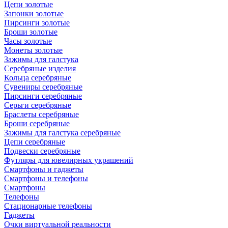
Цепи золотые
Запонки золотые
Пирсинги золотые
Броши золотые
Часы золотые
Монеты золотые
Зажимы для галстука
Серебряные изделия
Кольца серебряные
Сувениры серебряные
Пирсинги серебряные
Серьги серебряные
Браслеты серебряные
Броши серебряные
Зажимы для галстука серебряные
Цепи серебряные
Подвески серебряные
Футляры для ювелирных украшений
Смартфоны и гаджеты
Смартфоны и телефоны
Смартфоны
Телефоны
Стационарные телефоны
Гаджеты
Очки виртуальной реальности