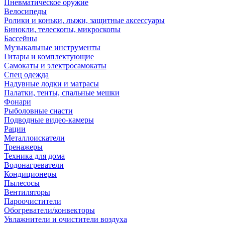
Пневматическое оружие
Велосипеды
Ролики и коньки, лыжи, защитные аксессуары
Бинокли, телескопы, микроскопы
Бассейны
Музыкальные инструменты
Гитары и комплектующие
Самокаты и электросамокаты
Спец одежда
Надувные лодки и матрасы
Палатки, тенты, спальные мешки
Фонари
Рыболовные снасти
Подводные видео-камеры
Рации
Металлоискатели
Тренажеры
Техника для дома
Водонагреватели
Кондиционеры
Пылесосы
Вентиляторы
Пароочистители
Обогреватели/конвекторы
Увлажнители и очистители воздуха