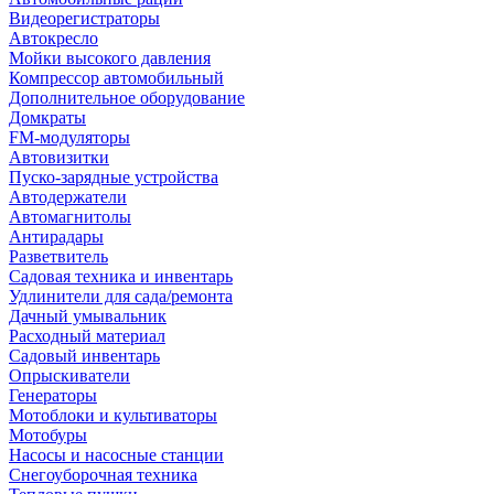
Видеорегистраторы
Автокресло
Мойки высокого давления
Компрессор автомобильный
Дополнительное оборудование
Домкраты
FM-модуляторы
Автовизитки
Пуско-зарядные устройства
Автодержатели
Автомагнитолы
Антирадары
Разветвитель
Садовая техника и инвентарь
Удлинители для сада/ремонта
Дачный умывальник
Расходный материал
Садовый инвентарь
Опрыскиватели
Генераторы
Мотоблоки и культиваторы
Мотобуры
Насосы и насосные станции
Снегоуборочная техника