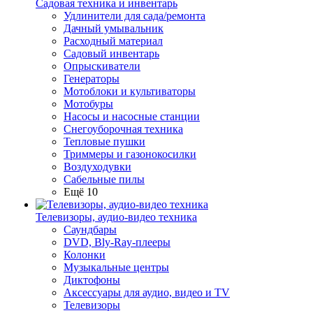
Садовая техника и инвентарь
Удлинители для сада/ремонта
Дачный умывальник
Расходный материал
Садовый инвентарь
Опрыскиватели
Генераторы
Мотоблоки и культиваторы
Мотобуры
Насосы и насосные станции
Снегоуборочная техника
Тепловые пушки
Триммеры и газонокосилки
Воздуходувки
Сабельные пилы
Ещё 10
Телевизоры, аудио-видео техника
Саундбары
DVD, Bly-Ray-плееры
Колонки
Музыкальные центры
Диктофоны
Аксессуары для аудио, видео и TV
Телевизоры