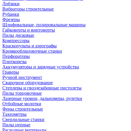
Лобзики
Вибраторы строительные
Рубанки
Фрезеры
Шлифовальные, полировальные машины
Гайковерты и винтоверты
Пилы дисковые
Компрессоры
Краскопульты и аэрографы
Кромкооблицовочные станки
Перфораторы
Плиткорезы
Аккумуляторы и зарядные устройства
Граверы
Ручной инструмент
Сварочное оборудование
Степлеры и гвоздезабивные пистолеты
Пилы торцовочные
Лазерные уровни, дальномеры, рулетки
Отбойные молотки
Фены строительные
Тахеометры
Сверлильные станки
Пилы цепные
Расходные материалы