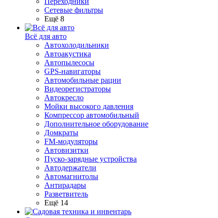
Переходники
Сетевые фильтры
Ещё 8
Всё для авто
Автохолодильники
Автоакустика
Автопылесосы
GPS-навигаторы
Автомобильные рации
Видеорегистраторы
Автокресло
Мойки высокого давления
Компрессор автомобильный
Дополнительное оборудование
Домкраты
FM-модуляторы
Автовизитки
Пуско-зарядные устройства
Автодержатели
Автомагнитолы
Антирадары
Разветвитель
Ещё 14