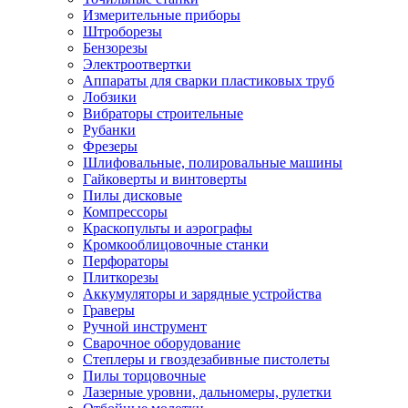
Измерительные приборы
Штроборезы
Бензорезы
Электроотвертки
Аппараты для сварки пластиковых труб
Лобзики
Вибраторы строительные
Рубанки
Фрезеры
Шлифовальные, полировальные машины
Гайковерты и винтоверты
Пилы дисковые
Компрессоры
Краскопульты и аэрографы
Кромкооблицовочные станки
Перфораторы
Плиткорезы
Аккумуляторы и зарядные устройства
Граверы
Ручной инструмент
Сварочное оборудование
Степлеры и гвоздезабивные пистолеты
Пилы торцовочные
Лазерные уровни, дальномеры, рулетки