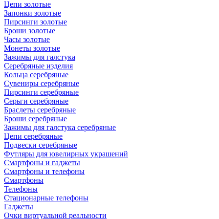
Цепи золотые
Запонки золотые
Пирсинги золотые
Броши золотые
Часы золотые
Монеты золотые
Зажимы для галстука
Серебряные изделия
Кольца серебряные
Сувениры серебряные
Пирсинги серебряные
Серьги серебряные
Браслеты серебряные
Броши серебряные
Зажимы для галстука серебряные
Цепи серебряные
Подвески серебряные
Футляры для ювелирных украшений
Смартфоны и гаджеты
Смартфоны и телефоны
Смартфоны
Телефоны
Стационарные телефоны
Гаджеты
Очки виртуальной реальности