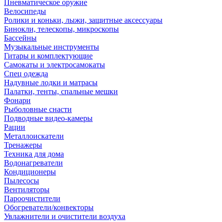
Пневматическое оружие
Велосипеды
Ролики и коньки, лыжи, защитные аксессуары
Бинокли, телескопы, микроскопы
Бассейны
Музыкальные инструменты
Гитары и комплектующие
Самокаты и электросамокаты
Спец одежда
Надувные лодки и матрасы
Палатки, тенты, спальные мешки
Фонари
Рыболовные снасти
Подводные видео-камеры
Рации
Металлоискатели
Тренажеры
Техника для дома
Водонагреватели
Кондиционеры
Пылесосы
Вентиляторы
Пароочистители
Обогреватели/конвекторы
Увлажнители и очистители воздуха