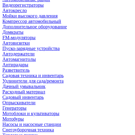
Видеорегистраторы
Автокресло
Мойки высокого давления
Компрессор автомобильный
Дополнительное оборудование
Домкраты
FM-модуляторы
Автовизитки
Пуско-зарядные устройства
Автодержатели
Автомагнитолы
Антирадары
Разветвитель
Садовая техника и инвентарь
Удлинители для сада/ремонта
Дачный умывальник
Расходный материал
Садовый инвентарь
Опрыскиватели
Генераторы
Мотоблоки и культиваторы
Мотобуры
Насосы и насосные станции
Снегоуборочная техника