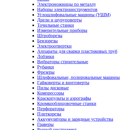
Электроножницы по металлу
Наборы электроинструментов
Углошлифовальные машины (УШМ)
Дрели и шуруповерты
Точильные станки
Измерительные приборы
Штроборезы
Бензорезы
Электроотвертки
Аппараты для сварки пластиковых труб
Лобзики
Вибраторы строительные
Рубанки
Фрезеры
Шлифовальные, полировальные машины
Гайковерты и винтоверты
Пилы дисковые
Компрессоры
Краскопульты и аэрографы
Кромкооблицовочные станки
Перфораторы
Плиткорезы
Аккумуляторы и зарядные устройства
Граверы
Ручной инструмент