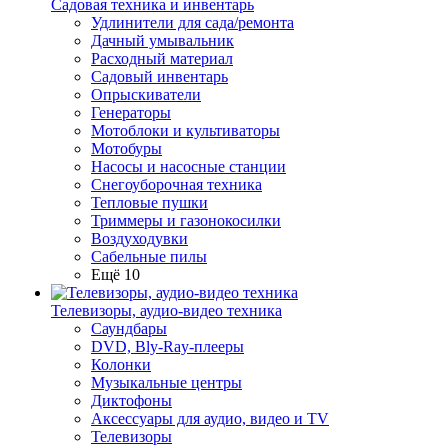
Садовая техника и инвентарь
Удлинители для сада/ремонта
Дачный умывальник
Расходный материал
Садовый инвентарь
Опрыскиватели
Генераторы
Мотоблоки и культиваторы
Мотобуры
Насосы и насосные станции
Снегоуборочная техника
Тепловые пушки
Триммеры и газонокосилки
Воздуходувки
Сабельные пилы
Ещё 10
Телевизоры, аудио-видео техника
Саундбары
DVD, Bly-Ray-плееры
Колонки
Музыкальные центры
Диктофоны
Аксессуары для аудио, видео и TV
Телевизоры