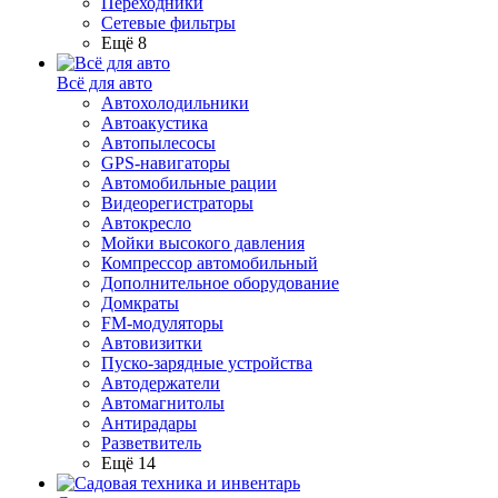
Переходники
Сетевые фильтры
Ещё 8
Всё для авто
Автохолодильники
Автоакустика
Автопылесосы
GPS-навигаторы
Автомобильные рации
Видеорегистраторы
Автокресло
Мойки высокого давления
Компрессор автомобильный
Дополнительное оборудование
Домкраты
FM-модуляторы
Автовизитки
Пуско-зарядные устройства
Автодержатели
Автомагнитолы
Антирадары
Разветвитель
Ещё 14