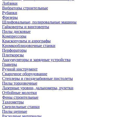
Лобзики
Вибраторы строительные
Рубанки
Фрезеры
Шлифовальные, полировальные машины
Гайковерты и винтоверты
Пилы дисковые
Компрессоры
Краскопульты и аэрографы
Кромкооблицовочные станки
Перфораторы
Плиткорезы
Аккумуляторы и зарядные устройства
Граверы
Ручной инструмент
Сварочное оборудование
Степлеры и гвоздезабивные пистолеты
Пилы торцовочные
Лазерные уровни, дальномеры, рулетки
Отбойные молотки
Фены строительные
Тахеометры
Сверлильные станки
Пилы цепные
Расходные материалы