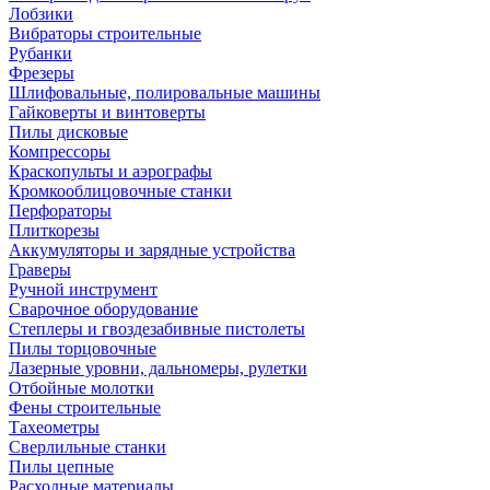
Лобзики
Вибраторы строительные
Рубанки
Фрезеры
Шлифовальные, полировальные машины
Гайковерты и винтоверты
Пилы дисковые
Компрессоры
Краскопульты и аэрографы
Кромкооблицовочные станки
Перфораторы
Плиткорезы
Аккумуляторы и зарядные устройства
Граверы
Ручной инструмент
Сварочное оборудование
Степлеры и гвоздезабивные пистолеты
Пилы торцовочные
Лазерные уровни, дальномеры, рулетки
Отбойные молотки
Фены строительные
Тахеометры
Сверлильные станки
Пилы цепные
Расходные материалы