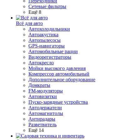
Переходники
Сетевые фильтры
Ещё 8
Всё для авто
Автохолодильники
Автоакустика
Автопылесосы
GPS-навигаторы
Автомобильные рации
Видеорегистраторы
Автокресло
Мойки высокого давления
Компрессор автомобильный
Дополнительное оборудование
Домкраты
FM-модуляторы
Автовизитки
Пуско-зарядные устройства
Автодержатели
Автомагнитолы
Антирадары
Разветвитель
Ещё 14