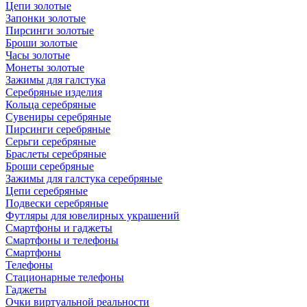
Цепи золотые
Запонки золотые
Пирсинги золотые
Броши золотые
Часы золотые
Монеты золотые
Зажимы для галстука
Серебряные изделия
Кольца серебряные
Сувениры серебряные
Пирсинги серебряные
Серьги серебряные
Браслеты серебряные
Броши серебряные
Зажимы для галстука серебряные
Цепи серебряные
Подвески серебряные
Футляры для ювелирных украшений
Смартфоны и гаджеты
Смартфоны и телефоны
Смартфоны
Телефоны
Стационарные телефоны
Гаджеты
Очки виртуальной реальности