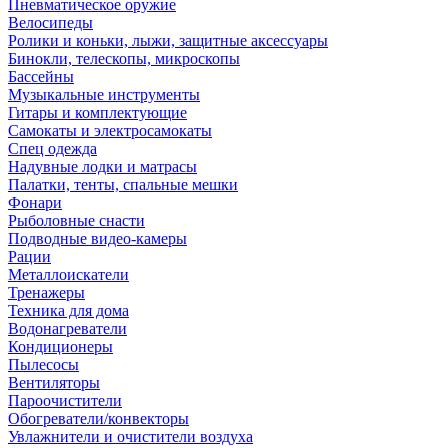
Пневматическое оружие
Велосипеды
Ролики и коньки, лыжи, защитные аксессуары
Бинокли, телескопы, микроскопы
Бассейны
Музыкальные инструменты
Гитары и комплектующие
Самокаты и электросамокаты
Спец одежда
Надувные лодки и матрасы
Палатки, тенты, спальные мешки
Фонари
Рыболовные снасти
Подводные видео-камеры
Рации
Металлоискатели
Тренажеры
Техника для дома
Водонагреватели
Кондиционеры
Пылесосы
Вентиляторы
Пароочистители
Обогреватели/конвекторы
Увлажнители и очистители воздуха