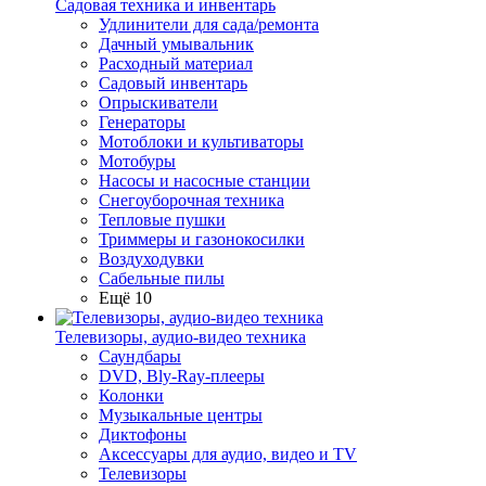
Садовая техника и инвентарь
Удлинители для сада/ремонта
Дачный умывальник
Расходный материал
Садовый инвентарь
Опрыскиватели
Генераторы
Мотоблоки и культиваторы
Мотобуры
Насосы и насосные станции
Снегоуборочная техника
Тепловые пушки
Триммеры и газонокосилки
Воздуходувки
Сабельные пилы
Ещё 10
Телевизоры, аудио-видео техника
Саундбары
DVD, Bly-Ray-плееры
Колонки
Музыкальные центры
Диктофоны
Аксессуары для аудио, видео и TV
Телевизоры