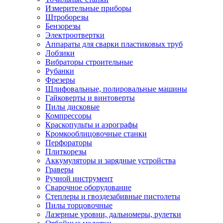
Измерительные приборы
Штроборезы
Бензорезы
Электроотвертки
Аппараты для сварки пластиковых труб
Лобзики
Вибраторы строительные
Рубанки
Фрезеры
Шлифовальные, полировальные машины
Гайковерты и винтоверты
Пилы дисковые
Компрессоры
Краскопульты и аэрографы
Кромкооблицовочные станки
Перфораторы
Плиткорезы
Аккумуляторы и зарядные устройства
Граверы
Ручной инструмент
Сварочное оборудование
Степлеры и гвоздезабивные пистолеты
Пилы торцовочные
Лазерные уровни, дальномеры, рулетки