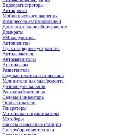
Видеорегистраторы
Автокресло
Мойки высокого давления
Компрессор автомобильный
Дополнительное оборудование
Домкраты
FM-модуляторы
Автовизитки
Пуско-зарядные устройства
Автодержатели
Автомагнитолы
Антирадары
Разветвитель
Садовая техника и инвентарь
Удлинители для сада/ремонта
Дачный умывальник
Расходный материал
Садовый инвентарь
Опрыскиватели
Генераторы
Мотоблоки и культиваторы
Мотобуры
Насосы и насосные станции
Снегоуборочная техника