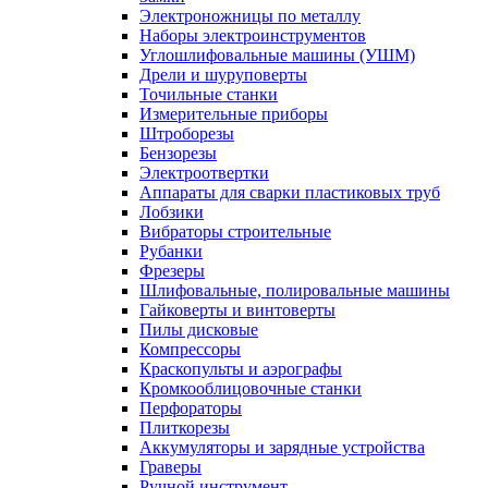
Электроножницы по металлу
Наборы электроинструментов
Углошлифовальные машины (УШМ)
Дрели и шуруповерты
Точильные станки
Измерительные приборы
Штроборезы
Бензорезы
Электроотвертки
Аппараты для сварки пластиковых труб
Лобзики
Вибраторы строительные
Рубанки
Фрезеры
Шлифовальные, полировальные машины
Гайковерты и винтоверты
Пилы дисковые
Компрессоры
Краскопульты и аэрографы
Кромкооблицовочные станки
Перфораторы
Плиткорезы
Аккумуляторы и зарядные устройства
Граверы
Ручной инструмент