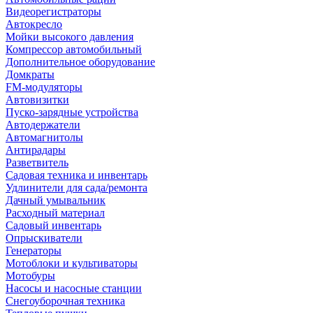
Видеорегистраторы
Автокресло
Мойки высокого давления
Компрессор автомобильный
Дополнительное оборудование
Домкраты
FM-модуляторы
Автовизитки
Пуско-зарядные устройства
Автодержатели
Автомагнитолы
Антирадары
Разветвитель
Садовая техника и инвентарь
Удлинители для сада/ремонта
Дачный умывальник
Расходный материал
Садовый инвентарь
Опрыскиватели
Генераторы
Мотоблоки и культиваторы
Мотобуры
Насосы и насосные станции
Снегоуборочная техника