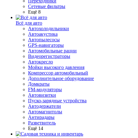
Переходники
Сетевые фильтры
Ещё 8
Всё для авто
Автохолодильники
Автоакустика
Автопылесосы
GPS-навигаторы
Автомобильные рации
Видеорегистраторы
Автокресло
Мойки высокого давления
Компрессор автомобильный
Дополнительное оборудование
Домкраты
FM-модуляторы
Автовизитки
Пуско-зарядные устройства
Автодержатели
Автомагнитолы
Антирадары
Разветвитель
Ещё 14