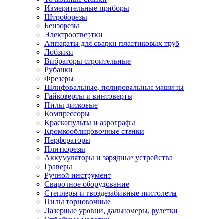
Измерительные приборы
Штроборезы
Бензорезы
Электроотвертки
Аппараты для сварки пластиковых труб
Лобзики
Вибраторы строительные
Рубанки
Фрезеры
Шлифовальные, полировальные машины
Гайковерты и винтоверты
Пилы дисковые
Компрессоры
Краскопульты и аэрографы
Кромкооблицовочные станки
Перфораторы
Плиткорезы
Аккумуляторы и зарядные устройства
Граверы
Ручной инструмент
Сварочное оборудование
Степлеры и гвоздезабивные пистолеты
Пилы торцовочные
Лазерные уровни, дальномеры, рулетки