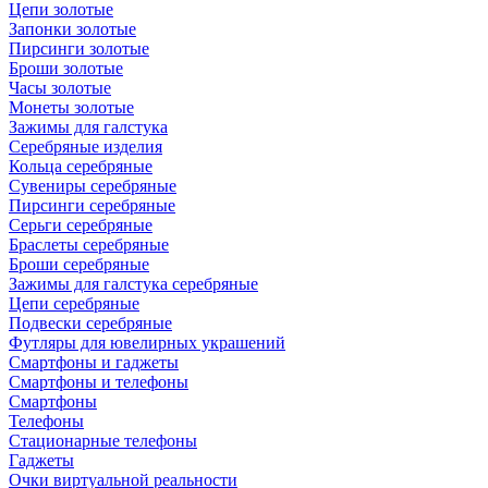
Цепи золотые
Запонки золотые
Пирсинги золотые
Броши золотые
Часы золотые
Монеты золотые
Зажимы для галстука
Серебряные изделия
Кольца серебряные
Сувениры серебряные
Пирсинги серебряные
Серьги серебряные
Браслеты серебряные
Броши серебряные
Зажимы для галстука серебряные
Цепи серебряные
Подвески серебряные
Футляры для ювелирных украшений
Смартфоны и гаджеты
Смартфоны и телефоны
Смартфоны
Телефоны
Стационарные телефоны
Гаджеты
Очки виртуальной реальности