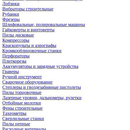
Лобзики
Вибраторы строительные
Рубанки
Фрезеры
Шлифовальные, полировальные машины
Гайковерты и винтоверты
Пилы дисковые
Компрессоры
Краскопульты и аэрографы
Кромкооблицовочные станки
Перфораторы
Плиткорезы
Аккумуляторы и зарядные устройства
Граверы
Ручной инструмент
Сварочное оборудование
Степлеры и гвоздезабивные пистолеты
Пилы торцовочные
Лазерные уровни, дальномеры, рулетки
Отбойные молотки
Фены строительные
Тахеометры
Сверлильные станки
Пилы цепные
Расходные материалы