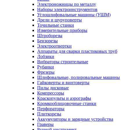
Электроножницы по металлу
Наборы электроинструментов
Углошлифовальные машины (УШМ)
Дрели и шуруповерты
Точильные станки
Измерительные приборы
Штроборезы
Бензорезы
Электроотвертки
Аппараты для сварки пластиковых труб
Лобзики
Вибраторы строительные
Рубанки
Фрезеры
Шлифовальные, полировальные машины
Гайковерты и винтоверты
Пилы дисковые
Компрессоры
Краскопульты и аэрографы
Кромкооблицовочные станки
Перфораторы
Плиткорезы
Аккумуляторы и зарядные устройства
Граверы
Ручной инструмент