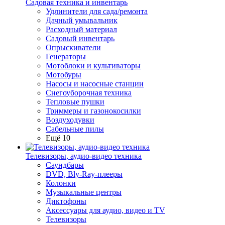
Садовая техника и инвентарь
Удлинители для сада/ремонта
Дачный умывальник
Расходный материал
Садовый инвентарь
Опрыскиватели
Генераторы
Мотоблоки и культиваторы
Мотобуры
Насосы и насосные станции
Снегоуборочная техника
Тепловые пушки
Триммеры и газонокосилки
Воздуходувки
Сабельные пилы
Ещё 10
Телевизоры, аудио-видео техника
Саундбары
DVD, Bly-Ray-плееры
Колонки
Музыкальные центры
Диктофоны
Аксессуары для аудио, видео и TV
Телевизоры