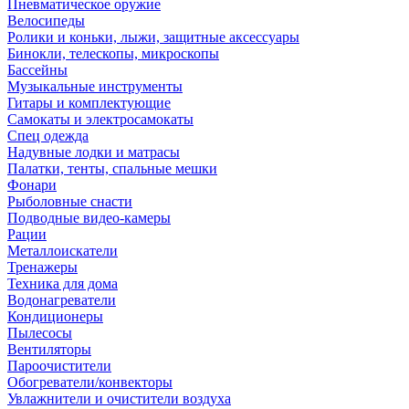
Пневматическое оружие
Велосипеды
Ролики и коньки, лыжи, защитные аксессуары
Бинокли, телескопы, микроскопы
Бассейны
Музыкальные инструменты
Гитары и комплектующие
Самокаты и электросамокаты
Спец одежда
Надувные лодки и матрасы
Палатки, тенты, спальные мешки
Фонари
Рыболовные снасти
Подводные видео-камеры
Рации
Металлоискатели
Тренажеры
Техника для дома
Водонагреватели
Кондиционеры
Пылесосы
Вентиляторы
Пароочистители
Обогреватели/конвекторы
Увлажнители и очистители воздуха