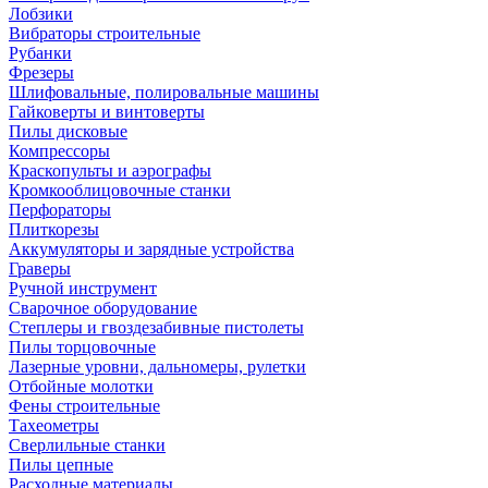
Лобзики
Вибраторы строительные
Рубанки
Фрезеры
Шлифовальные, полировальные машины
Гайковерты и винтоверты
Пилы дисковые
Компрессоры
Краскопульты и аэрографы
Кромкооблицовочные станки
Перфораторы
Плиткорезы
Аккумуляторы и зарядные устройства
Граверы
Ручной инструмент
Сварочное оборудование
Степлеры и гвоздезабивные пистолеты
Пилы торцовочные
Лазерные уровни, дальномеры, рулетки
Отбойные молотки
Фены строительные
Тахеометры
Сверлильные станки
Пилы цепные
Расходные материалы