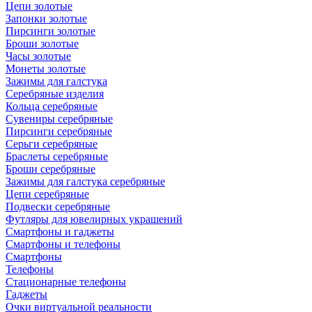
Цепи золотые
Запонки золотые
Пирсинги золотые
Броши золотые
Часы золотые
Монеты золотые
Зажимы для галстука
Серебряные изделия
Кольца серебряные
Сувениры серебряные
Пирсинги серебряные
Серьги серебряные
Браслеты серебряные
Броши серебряные
Зажимы для галстука серебряные
Цепи серебряные
Подвески серебряные
Футляры для ювелирных украшений
Смартфоны и гаджеты
Смартфоны и телефоны
Смартфоны
Телефоны
Стационарные телефоны
Гаджеты
Очки виртуальной реальности