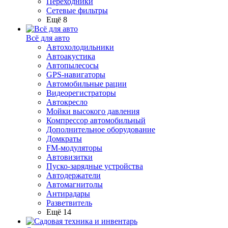
Переходники
Сетевые фильтры
Ещё 8
Всё для авто
Автохолодильники
Автоакустика
Автопылесосы
GPS-навигаторы
Автомобильные рации
Видеорегистраторы
Автокресло
Мойки высокого давления
Компрессор автомобильный
Дополнительное оборудование
Домкраты
FM-модуляторы
Автовизитки
Пуско-зарядные устройства
Автодержатели
Автомагнитолы
Антирадары
Разветвитель
Ещё 14