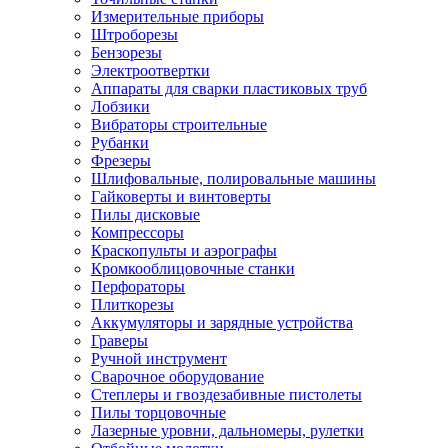
Измерительные приборы
Штроборезы
Бензорезы
Электроотвертки
Аппараты для сварки пластиковых труб
Лобзики
Вибраторы строительные
Рубанки
Фрезеры
Шлифовальные, полировальные машины
Гайковерты и винтоверты
Пилы дисковые
Компрессоры
Краскопульты и аэрографы
Кромкооблицовочные станки
Перфораторы
Плиткорезы
Аккумуляторы и зарядные устройства
Граверы
Ручной инструмент
Сварочное оборудование
Степлеры и гвоздезабивные пистолеты
Пилы торцовочные
Лазерные уровни, дальномеры, рулетки