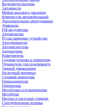
Видеорегистраторы
Автокресло
Мойки высокого давления
Компрессор автомобильный
Дополнительное оборудование
Домкраты
FM-модуляторы
Автовизитки
Пуско-зарядные устройства
Автодержатели
Автомагнитолы
Антирадары
Разветвитель
Садовая техника и инвентарь
Удлинители для сада/ремонта
Дачный умывальник
Расходный материал
Садовый инвентарь
Опрыскиватели
Генераторы
Мотоблоки и культиваторы
Мотобуры
Насосы и насосные станции
Снегоуборочная техника