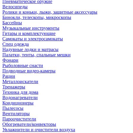
Пневматическое оружие
Велосипеды
Ролики и коньки, лыжи, защитные аксессуары
Бинокли, телескопы, микроскопы
Бассейны
Музыкальные инструменты
Гитары и комплектующие
Самокаты и электросамокаты
Спец одежда
Надувные лодки и матрасы
Палатки, тенты, спальные мешки
Фонари
Рыболовные снасти
Подводные видео-камеры
Рации
Металлоискатели
Тренажеры
Техника для дома
Водонагреватели
Кондиционеры
Пылесосы
Вентиляторы
Пароочистители
Обогреватели/конвекторы
Увлажнители и очистители воздуха