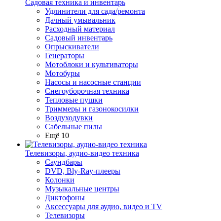
Садовая техника и инвентарь
Удлинители для сада/ремонта
Дачный умывальник
Расходный материал
Садовый инвентарь
Опрыскиватели
Генераторы
Мотоблоки и культиваторы
Мотобуры
Насосы и насосные станции
Снегоуборочная техника
Тепловые пушки
Триммеры и газонокосилки
Воздуходувки
Сабельные пилы
Ещё 10
Телевизоры, аудио-видео техника
Саундбары
DVD, Bly-Ray-плееры
Колонки
Музыкальные центры
Диктофоны
Аксессуары для аудио, видео и TV
Телевизоры