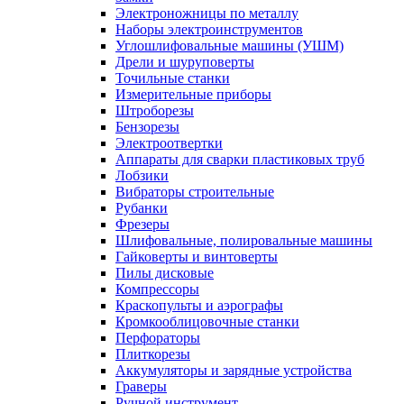
Электроножницы по металлу
Наборы электроинструментов
Углошлифовальные машины (УШМ)
Дрели и шуруповерты
Точильные станки
Измерительные приборы
Штроборезы
Бензорезы
Электроотвертки
Аппараты для сварки пластиковых труб
Лобзики
Вибраторы строительные
Рубанки
Фрезеры
Шлифовальные, полировальные машины
Гайковерты и винтоверты
Пилы дисковые
Компрессоры
Краскопульты и аэрографы
Кромкооблицовочные станки
Перфораторы
Плиткорезы
Аккумуляторы и зарядные устройства
Граверы
Ручной инструмент