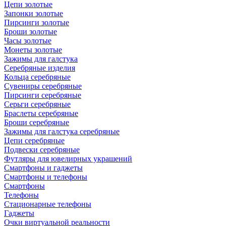
Цепи золотые
Запонки золотые
Пирсинги золотые
Броши золотые
Часы золотые
Монеты золотые
Зажимы для галстука
Серебряные изделия
Кольца серебряные
Сувениры серебряные
Пирсинги серебряные
Серьги серебряные
Браслеты серебряные
Броши серебряные
Зажимы для галстука серебряные
Цепи серебряные
Подвески серебряные
Футляры для ювелирных украшений
Смартфоны и гаджеты
Смартфоны и телефоны
Смартфоны
Телефоны
Стационарные телефоны
Гаджеты
Очки виртуальной реальности