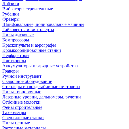
Лобзики
Вибраторы строительные
Рубанки
Фрезеры
Шлифовальные, полировальные машины
Гайковерты и винтоверты
Пилы дисковые
Компрессоры
Краскопульты и аэрографы
Кромкооблицовочные станки
Перфораторы
Плиткорезы
Аккумуляторы и зарядные устройства
Граверы
Ручной инструмент
Сварочное оборудование
Степлеры и гвоздезабивные пистолеты
Пилы торцовочные
Лазерные уровни, дальномеры, рулетки
Отбойные молотки
Фены строительные
Тахеометры
Сверлильные станки
Пилы цепные
Расходные материалы