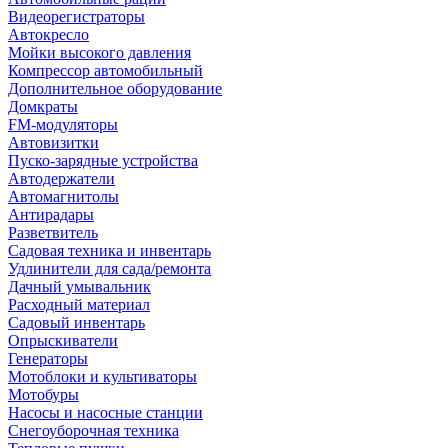
Видеорегистраторы
Автокресло
Мойки высокого давления
Компрессор автомобильный
Дополнительное оборудование
Домкраты
FM-модуляторы
Автовизитки
Пуско-зарядные устройства
Автодержатели
Автомагнитолы
Антирадары
Разветвитель
Садовая техника и инвентарь
Удлинители для сада/ремонта
Дачный умывальник
Расходный материал
Садовый инвентарь
Опрыскиватели
Генераторы
Мотоблоки и культиваторы
Мотобуры
Насосы и насосные станции
Снегоуборочная техника