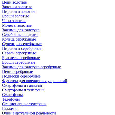
Цепи золотые
Запонки золотые
Пирсинги золотые
Броши золотые
Часы золотые
Монеты золотые
Зажимы для галстука
Серебряные изделия
Кольца серебряные
Сувениры серебряные
Пирсинги серебряные
Серьги серебряные
Браслеты серебряные
Броши серебряные
Зажимы для галстука серебряные
Цепи серебряные
Подвески серебряные
Футляры для ювелирных украшений
Смартфоны и гаджеты
Смартфоны и телефоны
Смартфоны
Телефоны
Стационарные телефоны
Гаджеты
Очки виртуальной реальности