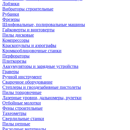
Лобзики
Вибраторы строительные
Рубанки
Фрезеры
Шлифовальные, полировальные машины
Гайковерты и винтоверты
Пилы дисковые
Компрессоры
Краскопульты и аэрографы
Кромкооблицовочные станки
Перфораторы
Плиткорезы
Аккумуляторы и зарядные устройства
Граверы
Ручной инструмент
Сварочное оборудование
Степлеры и гвоздезабивные пистолеты
Пилы торцовочные
Лазерные уровни, дальномеры, рулетки
Отбойные молотки
Фены строительные
Тахеометры
Сверлильные станки
Пилы цепные
Расходные материалы