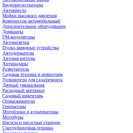
Видеорегистраторы
Автокресло
Мойки высокого давления
Компрессор автомобильный
Дополнительное оборудование
Домкраты
FM-модуляторы
Автовизитки
Пуско-зарядные устройства
Автодержатели
Автомагнитолы
Антирадары
Разветвитель
Садовая техника и инвентарь
Удлинители для сада/ремонта
Дачный умывальник
Расходный материал
Садовый инвентарь
Опрыскиватели
Генераторы
Мотоблоки и культиваторы
Мотобуры
Насосы и насосные станции
Снегоуборочная техника