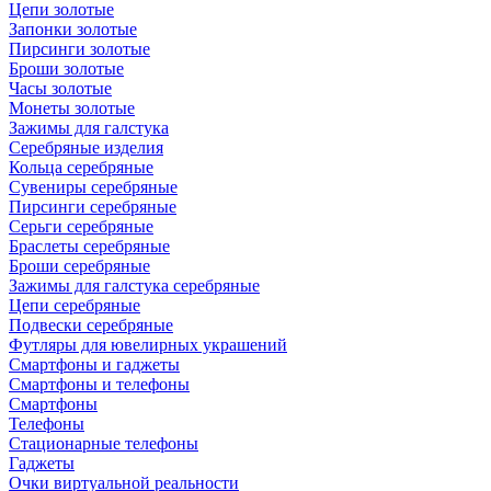
Цепи золотые
Запонки золотые
Пирсинги золотые
Броши золотые
Часы золотые
Монеты золотые
Зажимы для галстука
Серебряные изделия
Кольца серебряные
Сувениры серебряные
Пирсинги серебряные
Серьги серебряные
Браслеты серебряные
Броши серебряные
Зажимы для галстука серебряные
Цепи серебряные
Подвески серебряные
Футляры для ювелирных украшений
Смартфоны и гаджеты
Смартфоны и телефоны
Смартфоны
Телефоны
Стационарные телефоны
Гаджеты
Очки виртуальной реальности