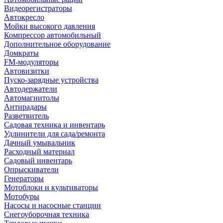
Видеорегистраторы
Автокресло
Мойки высокого давления
Компрессор автомобильный
Дополнительное оборудование
Домкраты
FM-модуляторы
Автовизитки
Пуско-зарядные устройства
Автодержатели
Автомагнитолы
Антирадары
Разветвитель
Садовая техника и инвентарь
Удлинители для сада/ремонта
Дачный умывальник
Расходный материал
Садовый инвентарь
Опрыскиватели
Генераторы
Мотоблоки и культиваторы
Мотобуры
Насосы и насосные станции
Снегоуборочная техника