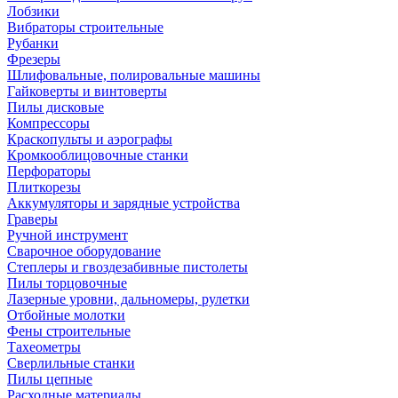
Лобзики
Вибраторы строительные
Рубанки
Фрезеры
Шлифовальные, полировальные машины
Гайковерты и винтоверты
Пилы дисковые
Компрессоры
Краскопульты и аэрографы
Кромкооблицовочные станки
Перфораторы
Плиткорезы
Аккумуляторы и зарядные устройства
Граверы
Ручной инструмент
Сварочное оборудование
Степлеры и гвоздезабивные пистолеты
Пилы торцовочные
Лазерные уровни, дальномеры, рулетки
Отбойные молотки
Фены строительные
Тахеометры
Сверлильные станки
Пилы цепные
Расходные материалы