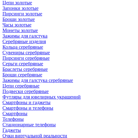
Цепи золотые
Запонки золотые
Пирсинги золотые
Броши золотые
Часы золотые
Монеты золотые
Зажимы для галстука
Серебряные изделия
Кольца серебряные
Сувениры серебряные
Пирсинги серебряные
Серьги серебряные
Браслеты серебряные
Броши серебряные
Зажимы для галстука серебряные
Цепи серебряные
Подвески серебряные
Футляры для ювелирных украшений
Смартфоны и гаджеты
Смартфоны и телефоны
Смартфоны
Телефоны
Стационарные телефоны
Гаджеты
Очки виртуальной реальности