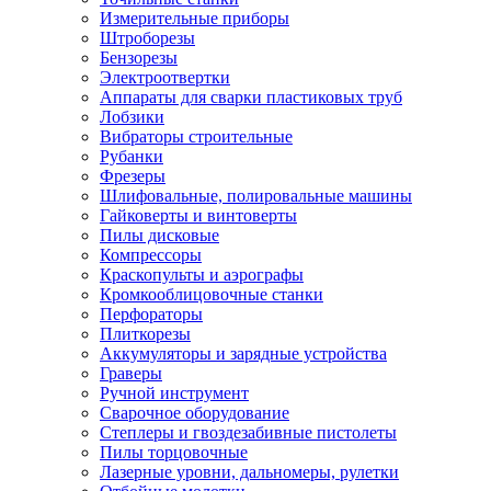
Измерительные приборы
Штроборезы
Бензорезы
Электроотвертки
Аппараты для сварки пластиковых труб
Лобзики
Вибраторы строительные
Рубанки
Фрезеры
Шлифовальные, полировальные машины
Гайковерты и винтоверты
Пилы дисковые
Компрессоры
Краскопульты и аэрографы
Кромкооблицовочные станки
Перфораторы
Плиткорезы
Аккумуляторы и зарядные устройства
Граверы
Ручной инструмент
Сварочное оборудование
Степлеры и гвоздезабивные пистолеты
Пилы торцовочные
Лазерные уровни, дальномеры, рулетки