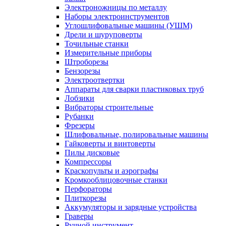
Электроножницы по металлу
Наборы электроинструментов
Углошлифовальные машины (УШМ)
Дрели и шуруповерты
Точильные станки
Измерительные приборы
Штроборезы
Бензорезы
Электроотвертки
Аппараты для сварки пластиковых труб
Лобзики
Вибраторы строительные
Рубанки
Фрезеры
Шлифовальные, полировальные машины
Гайковерты и винтоверты
Пилы дисковые
Компрессоры
Краскопульты и аэрографы
Кромкооблицовочные станки
Перфораторы
Плиткорезы
Аккумуляторы и зарядные устройства
Граверы
Ручной инструмент