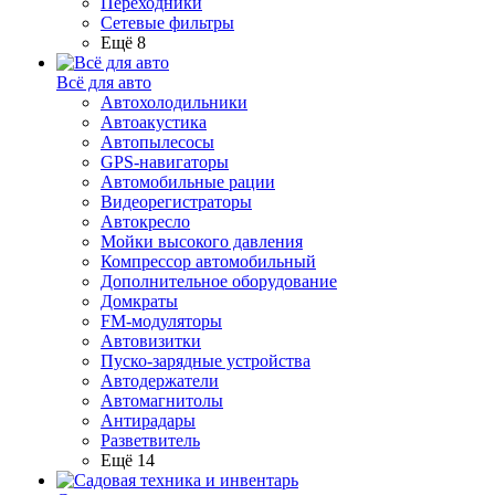
Переходники
Сетевые фильтры
Ещё 8
Всё для авто
Автохолодильники
Автоакустика
Автопылесосы
GPS-навигаторы
Автомобильные рации
Видеорегистраторы
Автокресло
Мойки высокого давления
Компрессор автомобильный
Дополнительное оборудование
Домкраты
FM-модуляторы
Автовизитки
Пуско-зарядные устройства
Автодержатели
Автомагнитолы
Антирадары
Разветвитель
Ещё 14