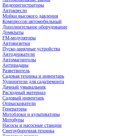
Видеорегистраторы
Автокресло
Мойки высокого давления
Компрессор автомобильный
Дополнительное оборудование
Домкраты
FM-модуляторы
Автовизитки
Пуско-зарядные устройства
Автодержатели
Автомагнитолы
Антирадары
Разветвитель
Садовая техника и инвентарь
Удлинители для сада/ремонта
Дачный умывальник
Расходный материал
Садовый инвентарь
Опрыскиватели
Генераторы
Мотоблоки и культиваторы
Мотобуры
Насосы и насосные станции
Снегоуборочная техника