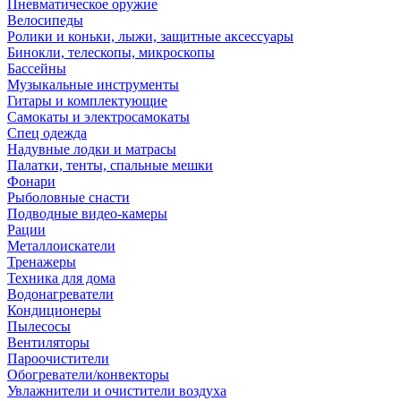
Пневматическое оружие
Велосипеды
Ролики и коньки, лыжи, защитные аксессуары
Бинокли, телескопы, микроскопы
Бассейны
Музыкальные инструменты
Гитары и комплектующие
Самокаты и электросамокаты
Спец одежда
Надувные лодки и матрасы
Палатки, тенты, спальные мешки
Фонари
Рыболовные снасти
Подводные видео-камеры
Рации
Металлоискатели
Тренажеры
Техника для дома
Водонагреватели
Кондиционеры
Пылесосы
Вентиляторы
Пароочистители
Обогреватели/конвекторы
Увлажнители и очистители воздуха