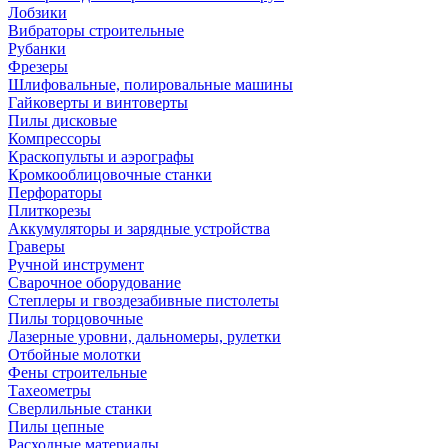
Лобзики
Вибраторы строительные
Рубанки
Фрезеры
Шлифовальные, полировальные машины
Гайковерты и винтоверты
Пилы дисковые
Компрессоры
Краскопульты и аэрографы
Кромкооблицовочные станки
Перфораторы
Плиткорезы
Аккумуляторы и зарядные устройства
Граверы
Ручной инструмент
Сварочное оборудование
Степлеры и гвоздезабивные пистолеты
Пилы торцовочные
Лазерные уровни, дальномеры, рулетки
Отбойные молотки
Фены строительные
Тахеометры
Сверлильные станки
Пилы цепные
Расходные материалы