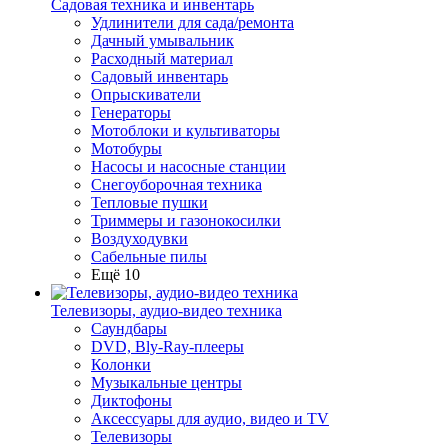
Садовая техника и инвентарь
Удлинители для сада/ремонта
Дачный умывальник
Расходный материал
Садовый инвентарь
Опрыскиватели
Генераторы
Мотоблоки и культиваторы
Мотобуры
Насосы и насосные станции
Снегоуборочная техника
Тепловые пушки
Триммеры и газонокосилки
Воздуходувки
Сабельные пилы
Ещё 10
Телевизоры, аудио-видео техника
Саундбары
DVD, Bly-Ray-плееры
Колонки
Музыкальные центры
Диктофоны
Аксессуары для аудио, видео и TV
Телевизоры