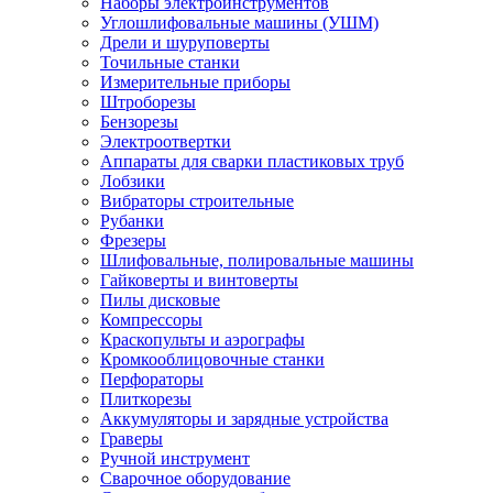
Наборы электроинструментов
Углошлифовальные машины (УШМ)
Дрели и шуруповерты
Точильные станки
Измерительные приборы
Штроборезы
Бензорезы
Электроотвертки
Аппараты для сварки пластиковых труб
Лобзики
Вибраторы строительные
Рубанки
Фрезеры
Шлифовальные, полировальные машины
Гайковерты и винтоверты
Пилы дисковые
Компрессоры
Краскопульты и аэрографы
Кромкооблицовочные станки
Перфораторы
Плиткорезы
Аккумуляторы и зарядные устройства
Граверы
Ручной инструмент
Сварочное оборудование