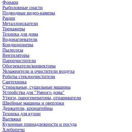
Фонари
Рыболовные снасти
Подводные видео-камеры
Рации
Металлоискатели
Тренажеры
Техника для дома
Водонагреватели
Кондиционеры
Пылесосы
Вентиляторы
Пароочистители
Обогреватели/конвекторы
Увлажнители и очистители воздуха
Роботы стеклоочистители
Сантехника
Стиральные, сушильные машины
Устройства для "Умного дома"
Утюги, парогенераторы, отпариватели
Швейные машины и оверлоки
Держатели, кронштейны
Техника для кухни
Вытяжки
Кухонные принадлежности и посуда
Хлебопечи