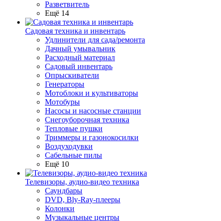
Разветвитель
Ещё 14
Садовая техника и инвентарь
Удлинители для сада/ремонта
Дачный умывальник
Расходный материал
Садовый инвентарь
Опрыскиватели
Генераторы
Мотоблоки и культиваторы
Мотобуры
Насосы и насосные станции
Снегоуборочная техника
Тепловые пушки
Триммеры и газонокосилки
Воздуходувки
Сабельные пилы
Ещё 10
Телевизоры, аудио-видео техника
Саундбары
DVD, Bly-Ray-плееры
Колонки
Музыкальные центры