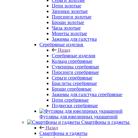
Серьги золотые
Цепи золотые
Запонки золотые
Пирсинги золотые
Броши золотые
Часы золотые
Монеты золотые
Зажимы для галстука
Серебряные изделия
Назад
Серебряные изделия
Кольца серебряные
Сувениры серебряные
Пирсинги серебряные
Серьги серебряные
Браслеты серебряные
Броши серебряные
Зажимы для галстука серебряные
Цепи серебряные
Подвески серебряные
Футляры для ювелирных украшений
Смартфоны и гаджеты
Назад
Смартфоны и гаджеты