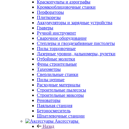
Краскопульты и аэрографы
Кромкооблицовочные станки
Перфораторы
Плиткорезы
Аккумуляторы и зарядные устройства
Граверы
Ручной инструмент
Сварочное оборудование
Степлеры и гвоздезабивные пистолеты
Пилы торцовочные
Лазерные уровни, дальномеры, рулетки
Отбойные молотки
Фены строительные
Тахеометры
Сверлильные станки
Пилы цепные
Расходные материалы
Строительные пылесосы
Строительные миксеры
Реноваторы
Паяльная станция
Бетоносмеситель
Шпатлевочные станции
Аксессуары
Назад