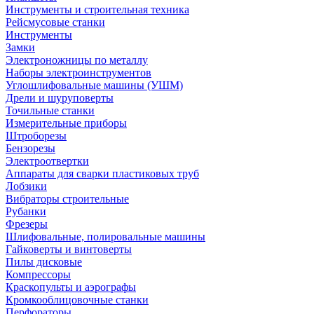
Инструменты и строительная техника
Рейсмусовые станки
Инструменты
Замки
Электроножницы по металлу
Наборы электроинструментов
Углошлифовальные машины (УШМ)
Дрели и шуруповерты
Точильные станки
Измерительные приборы
Штроборезы
Бензорезы
Электроотвертки
Аппараты для сварки пластиковых труб
Лобзики
Вибраторы строительные
Рубанки
Фрезеры
Шлифовальные, полировальные машины
Гайковерты и винтоверты
Пилы дисковые
Компрессоры
Краскопульты и аэрографы
Кромкооблицовочные станки
Перфораторы