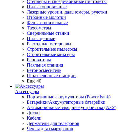
Степлеры и гвоздезабивные пистолеты
Пилы торцовочные
Лазерные уровни, дальномеры, рулетки
Отбойные молотки
Фены строительные
Тахеометры
Сверлильные станки
Пилы цепные
Расходные материалы
Строительные пылесосы
Строительные миксеры
Реноваторы
Паяльная станция
Бетоносмеситель
Шпатлевочные станции
Ещё 40
Аксессуары
Портативные аккумуляторы (Power bank)
Батарейки/Аккумуляторные батарейки
Автомобильные зарядные устройства (АЗУ)
Диски
Кабели
Держатели для телефонов
Чехлы для смартфонов