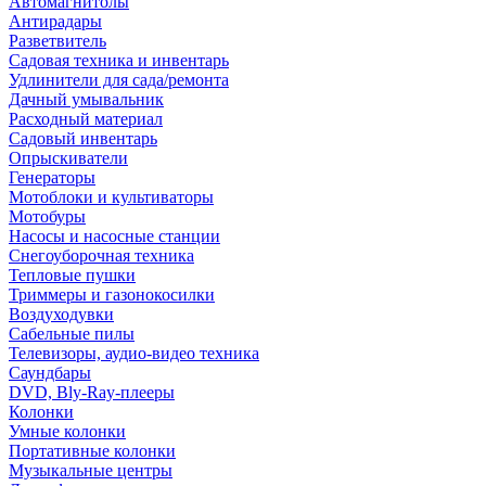
Автомагнитолы
Антирадары
Разветвитель
Садовая техника и инвентарь
Удлинители для сада/ремонта
Дачный умывальник
Расходный материал
Садовый инвентарь
Опрыскиватели
Генераторы
Мотоблоки и культиваторы
Мотобуры
Насосы и насосные станции
Снегоуборочная техника
Тепловые пушки
Триммеры и газонокосилки
Воздуходувки
Сабельные пилы
Телевизоры, аудио-видео техника
Саундбары
DVD, Bly-Ray-плееры
Колонки
Умные колонки
Портативные колонки
Музыкальные центры