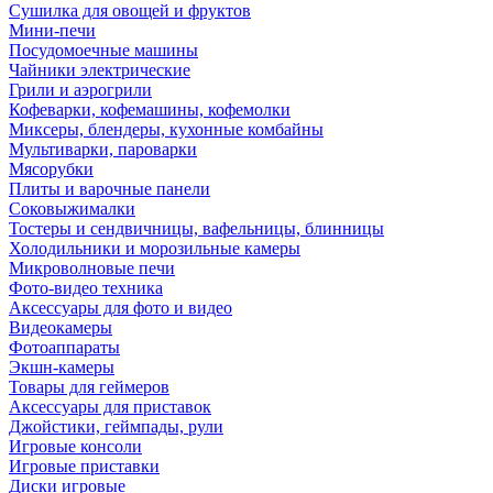
Сушилка для овощей и фруктов
Мини-печи
Посудомоечные машины
Чайники электрические
Грили и аэрогрили
Кофеварки, кофемашины, кофемолки
Миксеры, блендеры, кухонные комбайны
Мультиварки, пароварки
Мясорубки
Плиты и варочные панели
Соковыжималки
Тостеры и сендвичницы, вафельницы, блинницы
Холодильники и морозильные камеры
Микроволновые печи
Фото-видео техника
Аксессуары для фото и видео
Видеокамеры
Фотоаппараты
Экшн-камеры
Товары для геймеров
Аксессуары для приставок
Джойстики, геймпады, рули
Игровые консоли
Игровые приставки
Диски игровые