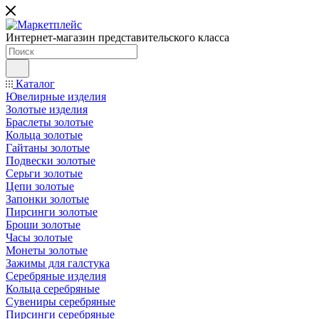
Интернет-магазин представительского класса
Каталог
Ювелирные изделия
Золотые изделия
Браслеты золотые
Кольца золотые
Гайтаны золотые
Подвески золотые
Серьги золотые
Цепи золотые
Запонки золотые
Пирсинги золотые
Броши золотые
Часы золотые
Монеты золотые
Зажимы для галстука
Серебряные изделия
Кольца серебряные
Сувениры серебряные
Пирсинги серебряные