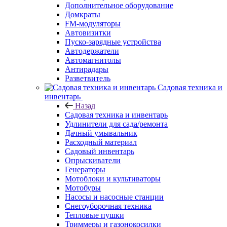
Дополнительное оборудование
Домкраты
FM-модуляторы
Автовизитки
Пуско-зарядные устройства
Автодержатели
Автомагнитолы
Антирадары
Разветвитель
Садовая техника и
инвентарь
Назад
Садовая техника и инвентарь
Удлинители для сада/ремонта
Дачный умывальник
Расходный материал
Садовый инвентарь
Опрыскиватели
Генераторы
Мотоблоки и культиваторы
Мотобуры
Насосы и насосные станции
Снегоуборочная техника
Тепловые пушки
Триммеры и газонокосилки