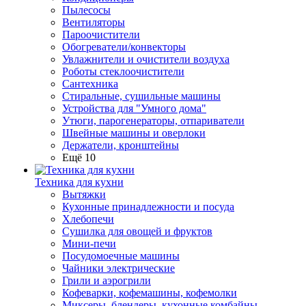
Пылесосы
Вентиляторы
Пароочистители
Обогреватели/конвекторы
Увлажнители и очистители воздуха
Роботы стеклоочистители
Сантехника
Стиральные, сушильные машины
Устройства для "Умного дома"
Утюги, парогенераторы, отпариватели
Швейные машины и оверлоки
Держатели, кронштейны
Ещё 10
Техника для кухни
Вытяжки
Кухонные принадлежности и посуда
Хлебопечи
Сушилка для овощей и фруктов
Мини-печи
Посудомоечные машины
Чайники электрические
Грили и аэрогрили
Кофеварки, кофемашины, кофемолки
Миксеры, блендеры, кухонные комбайны