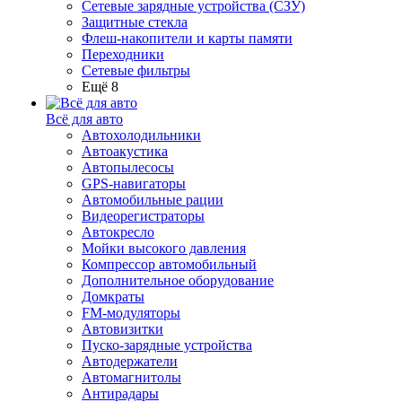
Сетевые зарядные устройства (СЗУ)
Защитные стекла
Флеш-накопители и карты памяти
Переходники
Сетевые фильтры
Ещё 8
Всё для авто
Автохолодильники
Автоакустика
Автопылесосы
GPS-навигаторы
Автомобильные рации
Видеорегистраторы
Автокресло
Мойки высокого давления
Компрессор автомобильный
Дополнительное оборудование
Домкраты
FM-модуляторы
Автовизитки
Пуско-зарядные устройства
Автодержатели
Автомагнитолы
Антирадары