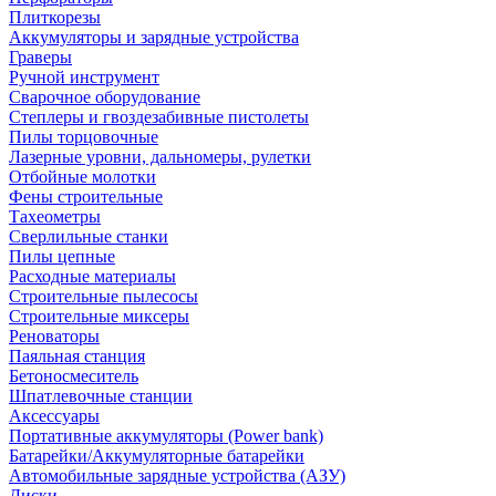
Плиткорезы
Аккумуляторы и зарядные устройства
Граверы
Ручной инструмент
Сварочное оборудование
Степлеры и гвоздезабивные пистолеты
Пилы торцовочные
Лазерные уровни, дальномеры, рулетки
Отбойные молотки
Фены строительные
Тахеометры
Сверлильные станки
Пилы цепные
Расходные материалы
Строительные пылесосы
Строительные миксеры
Реноваторы
Паяльная станция
Бетоносмеситель
Шпатлевочные станции
Аксессуары
Портативные аккумуляторы (Power bank)
Батарейки/Аккумуляторные батарейки
Автомобильные зарядные устройства (АЗУ)
Диски