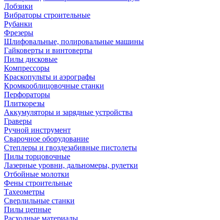
Лобзики
Вибраторы строительные
Рубанки
Фрезеры
Шлифовальные, полировальные машины
Гайковерты и винтоверты
Пилы дисковые
Компрессоры
Краскопульты и аэрографы
Кромкооблицовочные станки
Перфораторы
Плиткорезы
Аккумуляторы и зарядные устройства
Граверы
Ручной инструмент
Сварочное оборудование
Степлеры и гвоздезабивные пистолеты
Пилы торцовочные
Лазерные уровни, дальномеры, рулетки
Отбойные молотки
Фены строительные
Тахеометры
Сверлильные станки
Пилы цепные
Расходные материалы