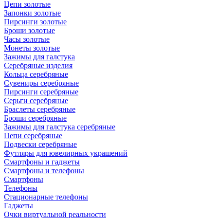
Цепи золотые
Запонки золотые
Пирсинги золотые
Броши золотые
Часы золотые
Монеты золотые
Зажимы для галстука
Серебряные изделия
Кольца серебряные
Сувениры серебряные
Пирсинги серебряные
Серьги серебряные
Браслеты серебряные
Броши серебряные
Зажимы для галстука серебряные
Цепи серебряные
Подвески серебряные
Футляры для ювелирных украшений
Смартфоны и гаджеты
Смартфоны и телефоны
Смартфоны
Телефоны
Стационарные телефоны
Гаджеты
Очки виртуальной реальности