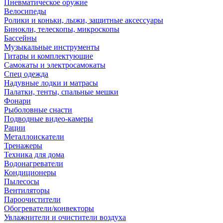
Пневматическое оружие
Велосипеды
Ролики и коньки, лыжи, защитные аксессуары
Бинокли, телескопы, микроскопы
Бассейны
Музыкальные инструменты
Гитары и комплектующие
Самокаты и электросамокаты
Спец одежда
Надувные лодки и матрасы
Палатки, тенты, спальные мешки
Фонари
Рыболовные снасти
Подводные видео-камеры
Рации
Металлоискатели
Тренажеры
Техника для дома
Водонагреватели
Кондиционеры
Пылесосы
Вентиляторы
Пароочистители
Обогреватели/конвекторы
Увлажнители и очистители воздуха