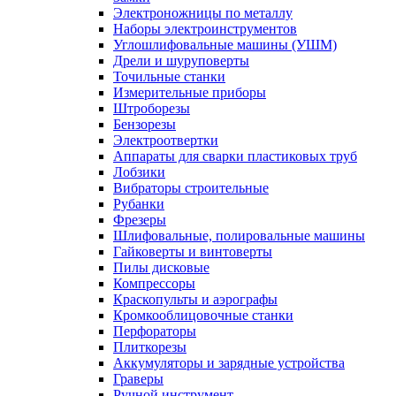
Электроножницы по металлу
Наборы электроинструментов
Углошлифовальные машины (УШМ)
Дрели и шуруповерты
Точильные станки
Измерительные приборы
Штроборезы
Бензорезы
Электроотвертки
Аппараты для сварки пластиковых труб
Лобзики
Вибраторы строительные
Рубанки
Фрезеры
Шлифовальные, полировальные машины
Гайковерты и винтоверты
Пилы дисковые
Компрессоры
Краскопульты и аэрографы
Кромкооблицовочные станки
Перфораторы
Плиткорезы
Аккумуляторы и зарядные устройства
Граверы
Ручной инструмент