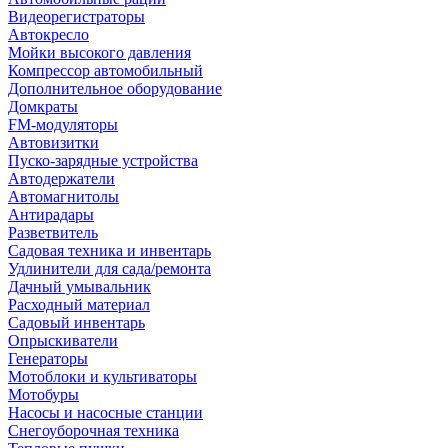
Видеорегистраторы
Автокресло
Мойки высокого давления
Компрессор автомобильный
Дополнительное оборудование
Домкраты
FM-модуляторы
Автовизитки
Пуско-зарядные устройства
Автодержатели
Автомагнитолы
Антирадары
Разветвитель
Садовая техника и инвентарь
Удлинители для сада/ремонта
Дачный умывальник
Расходный материал
Садовый инвентарь
Опрыскиватели
Генераторы
Мотоблоки и культиваторы
Мотобуры
Насосы и насосные станции
Снегоуборочная техника