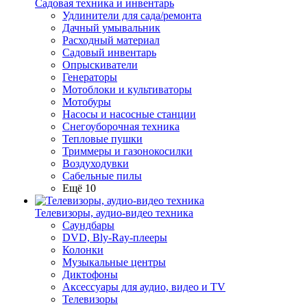
Садовая техника и инвентарь
Удлинители для сада/ремонта
Дачный умывальник
Расходный материал
Садовый инвентарь
Опрыскиватели
Генераторы
Мотоблоки и культиваторы
Мотобуры
Насосы и насосные станции
Снегоуборочная техника
Тепловые пушки
Триммеры и газонокосилки
Воздуходувки
Сабельные пилы
Ещё 10
Телевизоры, аудио-видео техника
Саундбары
DVD, Bly-Ray-плееры
Колонки
Музыкальные центры
Диктофоны
Аксессуары для аудио, видео и TV
Телевизоры