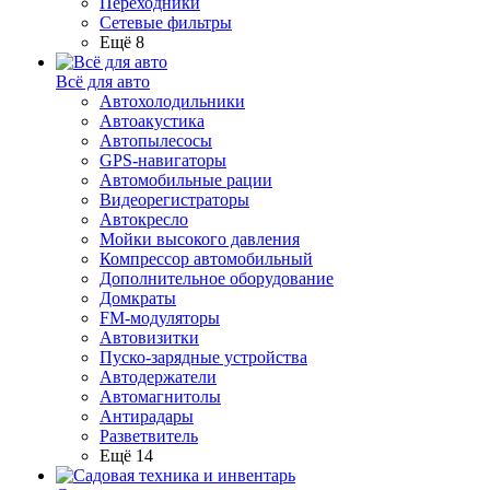
Переходники
Сетевые фильтры
Ещё 8
Всё для авто
Автохолодильники
Автоакустика
Автопылесосы
GPS-навигаторы
Автомобильные рации
Видеорегистраторы
Автокресло
Мойки высокого давления
Компрессор автомобильный
Дополнительное оборудование
Домкраты
FM-модуляторы
Автовизитки
Пуско-зарядные устройства
Автодержатели
Автомагнитолы
Антирадары
Разветвитель
Ещё 14