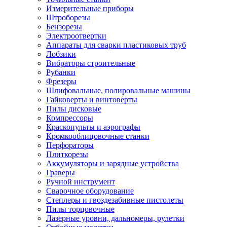
Измерительные приборы
Штроборезы
Бензорезы
Электроотвертки
Аппараты для сварки пластиковых труб
Лобзики
Вибраторы строительные
Рубанки
Фрезеры
Шлифовальные, полировальные машины
Гайковерты и винтоверты
Пилы дисковые
Компрессоры
Краскопульты и аэрографы
Кромкооблицовочные станки
Перфораторы
Плиткорезы
Аккумуляторы и зарядные устройства
Граверы
Ручной инструмент
Сварочное оборудование
Степлеры и гвоздезабивные пистолеты
Пилы торцовочные
Лазерные уровни, дальномеры, рулетки