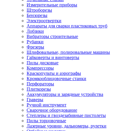
Измерительные приборы
Штроборезы
Бензорезы
Электроотвертки
Аппараты для сварки пластиковых труб
Лобзики
Вибраторы строительные
Рубанки
Фрезеры
Шлифовальные, полировальные машины
Гайковерты и винтоверты
Пилы дисковые
Компрессоры
Краскопульты и аэрографы
Кромкооблицовочные станки
Перфораторы
Плиткорезы
Аккумуляторы и зарядные устройства
Граверы
Ручной инструмент
Сварочное оборудование
Степлеры и гвоздезабивные пистолеты
Пилы торцовочные
Лазерные уровни, дальномеры, рулетки