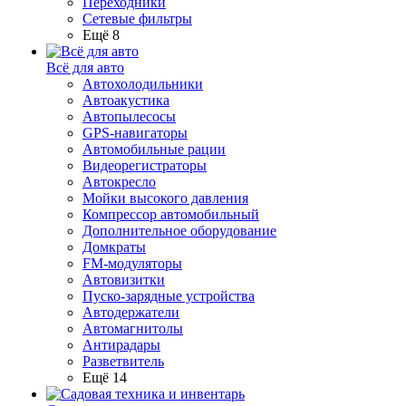
Переходники
Сетевые фильтры
Ещё 8
Всё для авто
Автохолодильники
Автоакустика
Автопылесосы
GPS-навигаторы
Автомобильные рации
Видеорегистраторы
Автокресло
Мойки высокого давления
Компрессор автомобильный
Дополнительное оборудование
Домкраты
FM-модуляторы
Автовизитки
Пуско-зарядные устройства
Автодержатели
Автомагнитолы
Антирадары
Разветвитель
Ещё 14