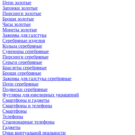
Цепи золотые
Запонки золотые
Пирсинги золотые
Броши золотые
Часы золотые
Монеты золотые
Зажимы для галстука
Серебряные изделия
Кольца серебряные
Сувениры серебряные
Пирсинги серебряные
Серьги серебряные
Браслеты серебряные
Броши серебряные
Зажимы для галстука серебряные
Цепи серебряные
Подвески серебряные
Футляры для ювелирных украшений
Смартфоны и гаджеты
Смартфоны и телефоны
Смартфоны
Телефоны
Стационарные телефоны
Гаджеты
Очки виртуальной реальности