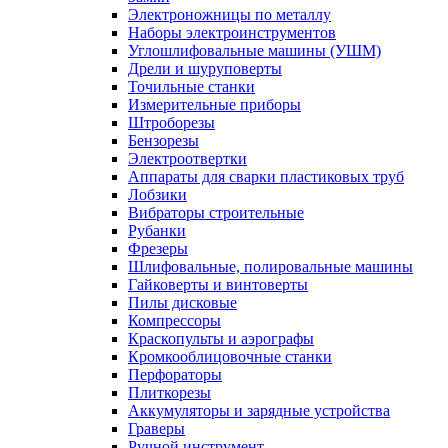
Электроножницы по металлу
Наборы электроинструментов
Углошлифовальные машины (УШМ)
Дрели и шуруповерты
Точильные станки
Измерительные приборы
Штроборезы
Бензорезы
Электроотвертки
Аппараты для сварки пластиковых труб
Лобзики
Вибраторы строительные
Рубанки
Фрезеры
Шлифовальные, полировальные машины
Гайковерты и винтоверты
Пилы дисковые
Компрессоры
Краскопульты и аэрографы
Кромкооблицовочные станки
Перфораторы
Плиткорезы
Аккумуляторы и зарядные устройства
Граверы
Ручной инструмент