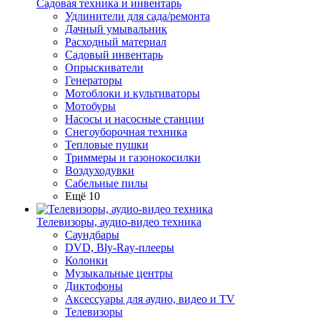
Садовая техника и инвентарь
Удлинители для сада/ремонта
Дачный умывальник
Расходный материал
Садовый инвентарь
Опрыскиватели
Генераторы
Мотоблоки и культиваторы
Мотобуры
Насосы и насосные станции
Снегоуборочная техника
Тепловые пушки
Триммеры и газонокосилки
Воздуходувки
Сабельные пилы
Ещё 10
Телевизоры, аудио-видео техника
Саундбары
DVD, Bly-Ray-плееры
Колонки
Музыкальные центры
Диктофоны
Аксессуары для аудио, видео и TV
Телевизоры