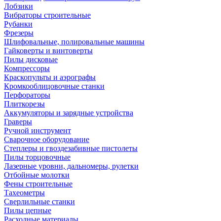
Лобзики
Вибраторы строительные
Рубанки
Фрезеры
Шлифовальные, полировальные машины
Гайковерты и винтоверты
Пилы дисковые
Компрессоры
Краскопульты и аэрографы
Кромкооблицовочные станки
Перфораторы
Плиткорезы
Аккумуляторы и зарядные устройства
Граверы
Ручной инструмент
Сварочное оборудование
Степлеры и гвоздезабивные пистолеты
Пилы торцовочные
Лазерные уровни, дальномеры, рулетки
Отбойные молотки
Фены строительные
Тахеометры
Сверлильные станки
Пилы цепные
Расходные материалы