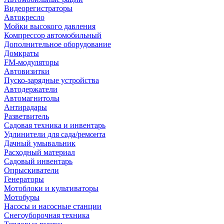
Видеорегистраторы
Автокресло
Мойки высокого давления
Компрессор автомобильный
Дополнительное оборудование
Домкраты
FM-модуляторы
Автовизитки
Пуско-зарядные устройства
Автодержатели
Автомагнитолы
Антирадары
Разветвитель
Садовая техника и инвентарь
Удлинители для сада/ремонта
Дачный умывальник
Расходный материал
Садовый инвентарь
Опрыскиватели
Генераторы
Мотоблоки и культиваторы
Мотобуры
Насосы и насосные станции
Снегоуборочная техника