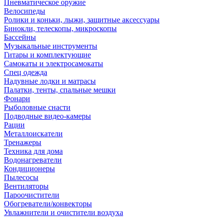
Пневматическое оружие
Велосипеды
Ролики и коньки, лыжи, защитные аксессуары
Бинокли, телескопы, микроскопы
Бассейны
Музыкальные инструменты
Гитары и комплектующие
Самокаты и электросамокаты
Спец одежда
Надувные лодки и матрасы
Палатки, тенты, спальные мешки
Фонари
Рыболовные снасти
Подводные видео-камеры
Рации
Металлоискатели
Тренажеры
Техника для дома
Водонагреватели
Кондиционеры
Пылесосы
Вентиляторы
Пароочистители
Обогреватели/конвекторы
Увлажнители и очистители воздуха