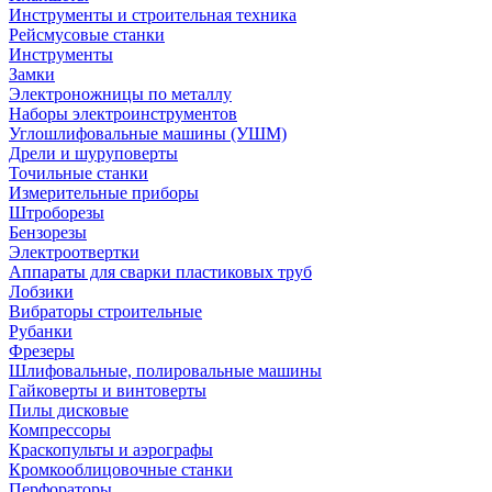
Инструменты и строительная техника
Рейсмусовые станки
Инструменты
Замки
Электроножницы по металлу
Наборы электроинструментов
Углошлифовальные машины (УШМ)
Дрели и шуруповерты
Точильные станки
Измерительные приборы
Штроборезы
Бензорезы
Электроотвертки
Аппараты для сварки пластиковых труб
Лобзики
Вибраторы строительные
Рубанки
Фрезеры
Шлифовальные, полировальные машины
Гайковерты и винтоверты
Пилы дисковые
Компрессоры
Краскопульты и аэрографы
Кромкооблицовочные станки
Перфораторы