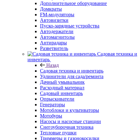
Дополнительное оборудование
Домкраты
FM-модуляторы
Автовизитки
Пуско-зарядные устройства
Автодержатели
Автомагнитолы
Антирадары
Разветвитель
Садовая техника и
инвентарь
Назад
Садовая техника и инвентарь
Удлинители для сада/ремонта
Дачный умывальник
Расходный материал
Садовый инвентарь
Опрыскиватели
Генераторы
Мотоблоки и культиваторы
Мотобуры
Насосы и насосные станции
Снегоуборочная техника
Тепловые пушки
Триммеры и газонокосилки