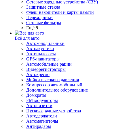
Сетевые зарядные устройства (СЗУ)
Защитные стекла
Флеш-накопители и карты памяти
Переходники
Сетевые фильтры
Ещё 8
Всё для авто
Автохолодильники
Автоакустика
Автопылесосы
GPS-навигаторы
Автомобильные рации
Видеорегистраторы
Автокресло
Мойки высокого давления
Компрессор автомобильный
Дополнительное оборудование
Домкраты
FM-модуляторы
Автовизитки
Пуско-зарядные устройства
Автодержатели
Автомагнитолы
Антирадары