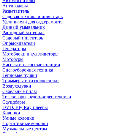
Автомагнитолы
Антирадары
Разветвитель
Садовая техника и инвентарь
Удлинители для сада/ремонта
Дачный умывальник
Расходный материал
Садовый инвентарь
Опрыскиватели
Генераторы
Мотоблоки и культиваторы
Мотобуры
Насосы и насосные станции
Снегоуборочная техника
Тепловые пушки
Триммеры и газонокосилки
Воздуходувки
Сабельные пилы
Телевизоры, аудио-видео техника
Саундбары
DVD, Bly-Ray-плееры
Колонки
Умные колонки
Портативные колонки
Музыкальные центры