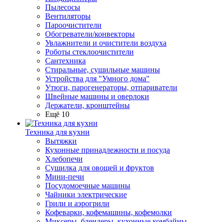
Пылесосы
Вентиляторы
Пароочистители
Обогреватели/конвекторы
Увлажнители и очистители воздуха
Роботы стеклоочистители
Сантехника
Стиральные, сушильные машины
Устройства для "Умного дома"
Утюги, парогенераторы, отпариватели
Швейные машины и оверлоки
Держатели, кронштейны
Ещё 10
Техника для кухни
Вытяжки
Кухонные принадлежности и посуда
Хлебопечи
Сушилка для овощей и фруктов
Мини-печи
Посудомоечные машины
Чайники электрические
Грили и аэрогрили
Кофеварки, кофемашины, кофемолки
Миксеры, блендеры, кухонные комбайны