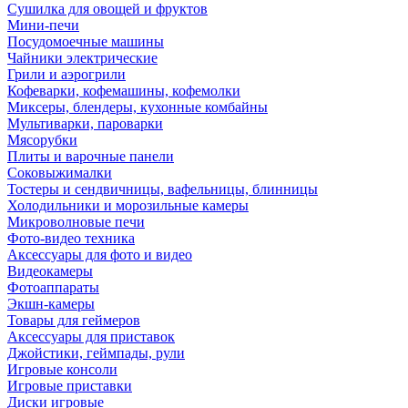
Сушилка для овощей и фруктов
Мини-печи
Посудомоечные машины
Чайники электрические
Грили и аэрогрили
Кофеварки, кофемашины, кофемолки
Миксеры, блендеры, кухонные комбайны
Мультиварки, пароварки
Мясорубки
Плиты и варочные панели
Соковыжималки
Тостеры и сендвичницы, вафельницы, блинницы
Холодильники и морозильные камеры
Микроволновые печи
Фото-видео техника
Аксессуары для фото и видео
Видеокамеры
Фотоаппараты
Экшн-камеры
Товары для геймеров
Аксессуары для приставок
Джойстики, геймпады, рули
Игровые консоли
Игровые приставки
Диски игровые