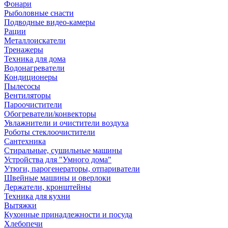
Фонари
Рыболовные снасти
Подводные видео-камеры
Рации
Металлоискатели
Тренажеры
Техника для дома
Водонагреватели
Кондиционеры
Пылесосы
Вентиляторы
Пароочистители
Обогреватели/конвекторы
Увлажнители и очистители воздуха
Роботы стеклоочистители
Сантехника
Стиральные, сушильные машины
Устройства для "Умного дома"
Утюги, парогенераторы, отпариватели
Швейные машины и оверлоки
Держатели, кронштейны
Техника для кухни
Вытяжки
Кухонные принадлежности и посуда
Хлебопечи