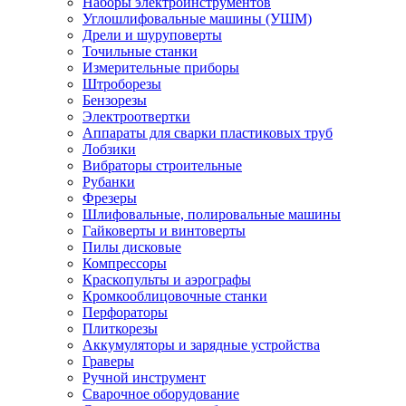
Наборы электроинструментов
Углошлифовальные машины (УШМ)
Дрели и шуруповерты
Точильные станки
Измерительные приборы
Штроборезы
Бензорезы
Электроотвертки
Аппараты для сварки пластиковых труб
Лобзики
Вибраторы строительные
Рубанки
Фрезеры
Шлифовальные, полировальные машины
Гайковерты и винтоверты
Пилы дисковые
Компрессоры
Краскопульты и аэрографы
Кромкооблицовочные станки
Перфораторы
Плиткорезы
Аккумуляторы и зарядные устройства
Граверы
Ручной инструмент
Сварочное оборудование