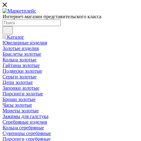
Интернет-магазин представительского класса
Каталог
Ювелирные изделия
Золотые изделия
Браслеты золотые
Кольца золотые
Гайтаны золотые
Подвески золотые
Серьги золотые
Цепи золотые
Запонки золотые
Пирсинги золотые
Броши золотые
Часы золотые
Монеты золотые
Зажимы для галстука
Серебряные изделия
Кольца серебряные
Сувениры серебряные
Пирсинги серебряные