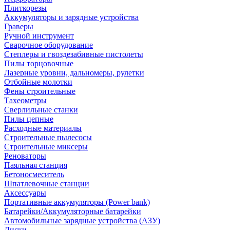
Плиткорезы
Аккумуляторы и зарядные устройства
Граверы
Ручной инструмент
Сварочное оборудование
Степлеры и гвоздезабивные пистолеты
Пилы торцовочные
Лазерные уровни, дальномеры, рулетки
Отбойные молотки
Фены строительные
Тахеометры
Сверлильные станки
Пилы цепные
Расходные материалы
Строительные пылесосы
Строительные миксеры
Реноваторы
Паяльная станция
Бетоносмеситель
Шпатлевочные станции
Аксессуары
Портативные аккумуляторы (Power bank)
Батарейки/Аккумуляторные батарейки
Автомобильные зарядные устройства (АЗУ)
Диски