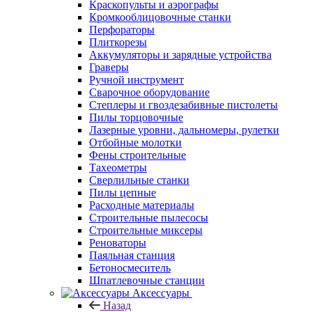
Краскопульты и аэрографы
Кромкооблицовочные станки
Перфораторы
Плиткорезы
Аккумуляторы и зарядные устройства
Граверы
Ручной инструмент
Сварочное оборудование
Степлеры и гвоздезабивные пистолеты
Пилы торцовочные
Лазерные уровни, дальномеры, рулетки
Отбойные молотки
Фены строительные
Тахеометры
Сверлильные станки
Пилы цепные
Расходные материалы
Строительные пылесосы
Строительные миксеры
Реноваторы
Паяльная станция
Бетоносмеситель
Шпатлевочные станции
Аксессуары
Назад