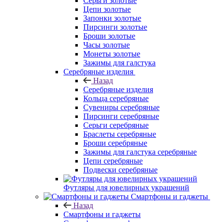
Серьги золотые
Цепи золотые
Запонки золотые
Пирсинги золотые
Броши золотые
Часы золотые
Монеты золотые
Зажимы для галстука
Серебряные изделия
Назад
Серебряные изделия
Кольца серебряные
Сувениры серебряные
Пирсинги серебряные
Серьги серебряные
Браслеты серебряные
Броши серебряные
Зажимы для галстука серебряные
Цепи серебряные
Подвески серебряные
Футляры для ювелирных украшений
Смартфоны и гаджеты
Назад
Смартфоны и гаджеты