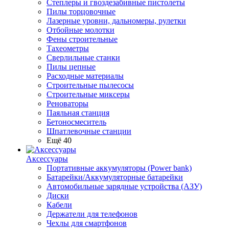
Степлеры и гвоздезабивные пистолеты
Пилы торцовочные
Лазерные уровни, дальномеры, рулетки
Отбойные молотки
Фены строительные
Тахеометры
Сверлильные станки
Пилы цепные
Расходные материалы
Строительные пылесосы
Строительные миксеры
Реноваторы
Паяльная станция
Бетоносмеситель
Шпатлевочные станции
Ещё 40
Аксессуары
Портативные аккумуляторы (Power bank)
Батарейки/Аккумуляторные батарейки
Автомобильные зарядные устройства (АЗУ)
Диски
Кабели
Держатели для телефонов
Чехлы для смартфонов