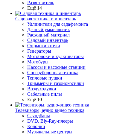
Разветвитель
Ещё 14
Садовая техника и инвентарь
Удлинители для сада/ремонта
Дачный умывальник
Расходный материал
Садовый инвентарь
Опрыскиватели
Генераторы
Мотоблоки и культиваторы
Мотобуры
Насосы и насосные станции
Снегоуборочная техника
Тепловые пушки
Триммеры и газонокосилки
Воздуходувки
Сабельные пилы
Ещё 10
Телевизоры, аудио-видео техника
Саундбары
DVD, Bly-Ray-плееры
Колонки
Музыкальные центры