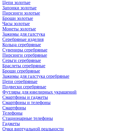
Цепи золотые
Запонки золотые
Пирсинги золотые
Броши золотые
Часы золотые
Монеты золотые
Зажимы для галстука
Серебряные изделия
Кольца серебряные
Сувениры серебряные
Пирсинги серебряные
Серьги серебряные
Браслеты серебряные
Броши серебряные
Зажимы для галстука серебряные
Цепи серебряные
Подвески серебряные
Футляры для ювелирных украшений
Смартфоны и гаджеты
Смартфоны и телефоны
Смартфоны
Телефоны
Стационарные телефоны
Гаджеты
Очки виртуальной реальности