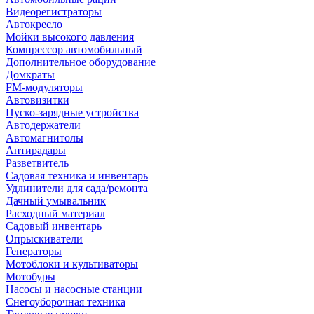
Видеорегистраторы
Автокресло
Мойки высокого давления
Компрессор автомобильный
Дополнительное оборудование
Домкраты
FM-модуляторы
Автовизитки
Пуско-зарядные устройства
Автодержатели
Автомагнитолы
Антирадары
Разветвитель
Садовая техника и инвентарь
Удлинители для сада/ремонта
Дачный умывальник
Расходный материал
Садовый инвентарь
Опрыскиватели
Генераторы
Мотоблоки и культиваторы
Мотобуры
Насосы и насосные станции
Снегоуборочная техника