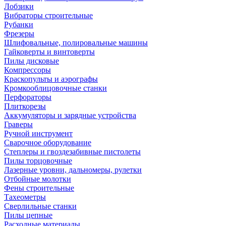
Лобзики
Вибраторы строительные
Рубанки
Фрезеры
Шлифовальные, полировальные машины
Гайковерты и винтоверты
Пилы дисковые
Компрессоры
Краскопульты и аэрографы
Кромкооблицовочные станки
Перфораторы
Плиткорезы
Аккумуляторы и зарядные устройства
Граверы
Ручной инструмент
Сварочное оборудование
Степлеры и гвоздезабивные пистолеты
Пилы торцовочные
Лазерные уровни, дальномеры, рулетки
Отбойные молотки
Фены строительные
Тахеометры
Сверлильные станки
Пилы цепные
Расходные материалы