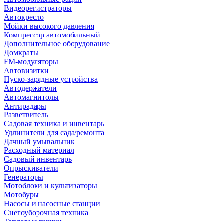
Видеорегистраторы
Автокресло
Мойки высокого давления
Компрессор автомобильный
Дополнительное оборудование
Домкраты
FM-модуляторы
Автовизитки
Пуско-зарядные устройства
Автодержатели
Автомагнитолы
Антирадары
Разветвитель
Садовая техника и инвентарь
Удлинители для сада/ремонта
Дачный умывальник
Расходный материал
Садовый инвентарь
Опрыскиватели
Генераторы
Мотоблоки и культиваторы
Мотобуры
Насосы и насосные станции
Снегоуборочная техника