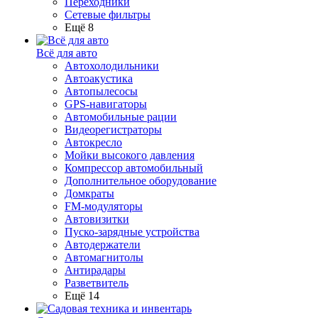
Переходники
Сетевые фильтры
Ещё 8
Всё для авто
Автохолодильники
Автоакустика
Автопылесосы
GPS-навигаторы
Автомобильные рации
Видеорегистраторы
Автокресло
Мойки высокого давления
Компрессор автомобильный
Дополнительное оборудование
Домкраты
FM-модуляторы
Автовизитки
Пуско-зарядные устройства
Автодержатели
Автомагнитолы
Антирадары
Разветвитель
Ещё 14