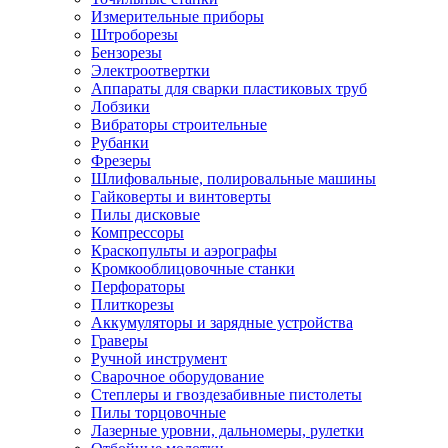
Измерительные приборы
Штроборезы
Бензорезы
Электроотвертки
Аппараты для сварки пластиковых труб
Лобзики
Вибраторы строительные
Рубанки
Фрезеры
Шлифовальные, полировальные машины
Гайковерты и винтоверты
Пилы дисковые
Компрессоры
Краскопульты и аэрографы
Кромкооблицовочные станки
Перфораторы
Плиткорезы
Аккумуляторы и зарядные устройства
Граверы
Ручной инструмент
Сварочное оборудование
Степлеры и гвоздезабивные пистолеты
Пилы торцовочные
Лазерные уровни, дальномеры, рулетки