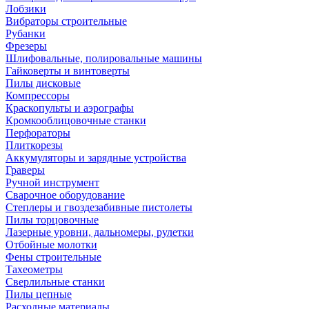
Лобзики
Вибраторы строительные
Рубанки
Фрезеры
Шлифовальные, полировальные машины
Гайковерты и винтоверты
Пилы дисковые
Компрессоры
Краскопульты и аэрографы
Кромкооблицовочные станки
Перфораторы
Плиткорезы
Аккумуляторы и зарядные устройства
Граверы
Ручной инструмент
Сварочное оборудование
Степлеры и гвоздезабивные пистолеты
Пилы торцовочные
Лазерные уровни, дальномеры, рулетки
Отбойные молотки
Фены строительные
Тахеометры
Сверлильные станки
Пилы цепные
Расходные материалы