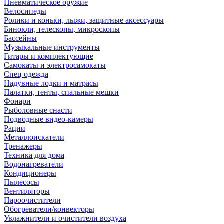
Пневматическое оружие
Велосипеды
Ролики и коньки, лыжи, защитные аксессуары
Бинокли, телескопы, микроскопы
Бассейны
Музыкальные инструменты
Гитары и комплектующие
Самокаты и электросамокаты
Спец одежда
Надувные лодки и матрасы
Палатки, тенты, спальные мешки
Фонари
Рыболовные снасти
Подводные видео-камеры
Рации
Металлоискатели
Тренажеры
Техника для дома
Водонагреватели
Кондиционеры
Пылесосы
Вентиляторы
Пароочистители
Обогреватели/конвекторы
Увлажнители и очистители воздуха