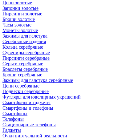
Цепи золотые
Запонки золотые
Пирсинги золотые
Броши золотые
Часы золотые
Монеты золотые
Зажимы для галстука
Серебряные изделия
Кольца серебряные
Сувениры серебряные
Пирсинги серебряные
Серьги серебряные
Браслеты серебряные
Броши серебряные
Зажимы для галстука серебряные
Цепи серебряные
Подвески серебряные
Футляры для ювелирных украшений
Смартфоны и гаджеты
Смартфоны и телефоны
Смартфоны
Телефоны
Стационарные телефоны
Гаджеты
Очки виртуальной реальности