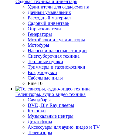
Садовая техника и инвентарь
Удлинители для сада/ремонта
Дачный умывальник
Расходный материал
Садовый инвентарь
Опрыскиватели
Генераторы
Мотоблоки и культиваторы
Мотобуры
Насосы и насосные станции
Снегоуборочная техника
Тепловые пушки
Триммеры и газонокосилки
Воздуходувки
Сабельные пилы
Ещё 10
Телевизоры, аудио-видео техника
Саундбары
DVD, Bly-Ray-плееры
Колонки
Музыкальные центры
Диктофоны
Аксессуары для аудио, видео и TV
Телевизоры