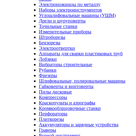
Электроножницы по металлу
Наборы электроинструментов
Углошлифовальные машины (УШМ)
Дрели и шуруповерты
Точильные станки
Измерительные приборы
Штроборезы
Бензорезы
Электроотвертки
Аппараты для сварки пластиковых труб
Лобзики
Вибраторы строительные
Рубанки
Фрезеры
Шлифовальные, полировальные машины
Гайковерты и винтоверты
Пилы дисковые
Компрессоры
Краскопульты и аэрографы
Кромкооблицовочные станки
Перфораторы
Плиткорезы
Аккумуляторы и зарядные устройства
Граверы
Ручной инструмент