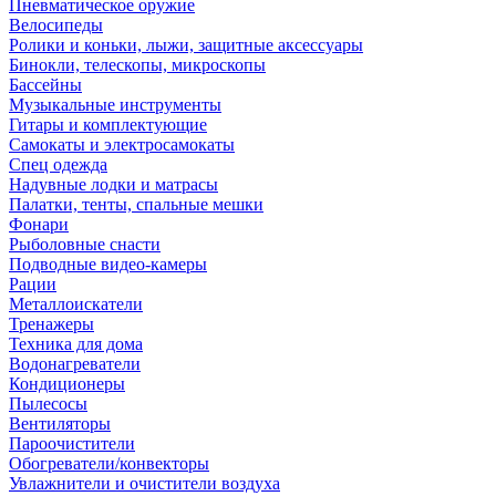
Пневматическое оружие
Велосипеды
Ролики и коньки, лыжи, защитные аксессуары
Бинокли, телескопы, микроскопы
Бассейны
Музыкальные инструменты
Гитары и комплектующие
Самокаты и электросамокаты
Спец одежда
Надувные лодки и матрасы
Палатки, тенты, спальные мешки
Фонари
Рыболовные снасти
Подводные видео-камеры
Рации
Металлоискатели
Тренажеры
Техника для дома
Водонагреватели
Кондиционеры
Пылесосы
Вентиляторы
Пароочистители
Обогреватели/конвекторы
Увлажнители и очистители воздуха