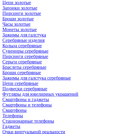
Цепи золотые
Запонки золотые
Пирсинги золотые
Броши золотые
Часы золотые
Монеты золотые
Зажимы для галстука
Серебряные изделия
Кольца серебряные
Сувениры серебряные
Пирсинги серебряные
Серьги серебряные
Браслеты серебряные
Броши серебряные
Зажимы для галстука серебряные
Цепи серебряные
Подвески серебряные
Футляры для ювелирных украшений
Смартфоны и гаджеты
Смартфоны и телефоны
Смартфоны
Телефоны
Стационарные телефоны
Гаджеты
Очки виртуальной реальности