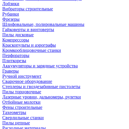
Лобзики
Вибраторы строительные
Рубанки
Фрезеры
Шлифовальные, полировальные машины
Гайковерты и винтоверты
Пилы дисковые
Компрессоры
Краскопульты и аэрографы
Кромкооблицовочные станки
Перфораторы
Плиткорезы
Аккумуляторы и зарядные устройства
Граверы
Ручной инструмент
Сварочное оборудование
Степлеры и гвоздезабивные пистолеты
Пилы торцовочные
Лазерные уровни, дальномеры, рулетки
Отбойные молотки
Фены строительные
Тахеометры
Сверлильные станки
Пилы цепные
Расходные материалы