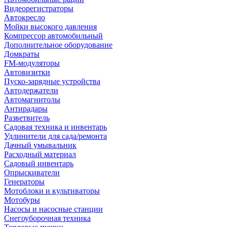
Видеорегистраторы
Автокресло
Мойки высокого давления
Компрессор автомобильный
Дополнительное оборудование
Домкраты
FM-модуляторы
Автовизитки
Пуско-зарядные устройства
Автодержатели
Автомагнитолы
Антирадары
Разветвитель
Садовая техника и инвентарь
Удлинители для сада/ремонта
Дачный умывальник
Расходный материал
Садовый инвентарь
Опрыскиватели
Генераторы
Мотоблоки и культиваторы
Мотобуры
Насосы и насосные станции
Снегоуборочная техника