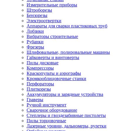
Измерительные приборы
Штроборезы
Бензорезы
Электроотвертки
Аппараты для сварки пластиковых труб
Лобзики
Вибраторы строительные
Рубанки
Фрезеры
Шлифовальные, полировальные машины
Гайковерты и винтоверты
Пилы дисковые
Компрессоры
Краскопульты и аэрографы
Кромкооблицовочные станки
Перфораторы
Плиткорезы
Аккумуляторы и зарядные устройства
Граверы
Ручной инструмент
Сварочное оборудование
Степлеры и гвоздезабивные пистолеты
Пилы торцовочные
Лазерные уровни, дальномеры, рулетки