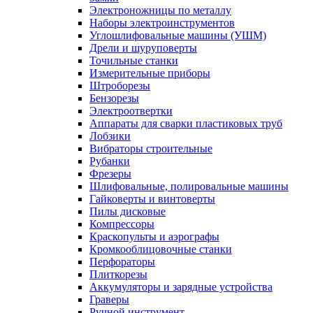
Электроножницы по металлу
Наборы электроинструментов
Углошлифовальные машины (УШМ)
Дрели и шуруповерты
Точильные станки
Измерительные приборы
Штроборезы
Бензорезы
Электроотвертки
Аппараты для сварки пластиковых труб
Лобзики
Вибраторы строительные
Рубанки
Фрезеры
Шлифовальные, полировальные машины
Гайковерты и винтоверты
Пилы дисковые
Компрессоры
Краскопульты и аэрографы
Кромкооблицовочные станки
Перфораторы
Плиткорезы
Аккумуляторы и зарядные устройства
Граверы
Ручной инструмент