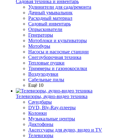
Садовая техника и инвентарь
Удлинители для сада/ремонта
Дачный умывальник
Расходный материал
Садовый инвентарь
Опрыскиватели
Генераторы
Мотоблоки и культиваторы
Мотобуры
Насосы и насосные станции
Снегоуборочная техника
Тепловые пушки
Триммеры и газонокосилки
Воздуходувки
Сабельные пилы
Ещё 10
Телевизоры, аудио-видео техника
Саундбары
DVD, Bly-Ray-плееры
Колонки
Музыкальные центры
Диктофоны
Аксессуары для аудио, видео и TV
Телевизоры