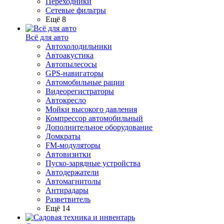
Переходники
Сетевые фильтры
Ещё 8
Всё для авто
Автохолодильники
Автоакустика
Автопылесосы
GPS-навигаторы
Автомобильные рации
Видеорегистраторы
Автокресло
Мойки высокого давления
Компрессор автомобильный
Дополнительное оборудование
Домкраты
FM-модуляторы
Автовизитки
Пуско-зарядные устройства
Автодержатели
Автомагнитолы
Антирадары
Разветвитель
Ещё 14