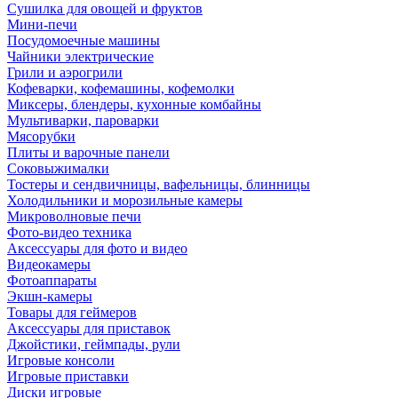
Сушилка для овощей и фруктов
Мини-печи
Посудомоечные машины
Чайники электрические
Грили и аэрогрили
Кофеварки, кофемашины, кофемолки
Миксеры, блендеры, кухонные комбайны
Мультиварки, пароварки
Мясорубки
Плиты и варочные панели
Соковыжималки
Тостеры и сендвичницы, вафельницы, блинницы
Холодильники и морозильные камеры
Микроволновые печи
Фото-видео техника
Аксессуары для фото и видео
Видеокамеры
Фотоаппараты
Экшн-камеры
Товары для геймеров
Аксессуары для приставок
Джойстики, геймпады, рули
Игровые консоли
Игровые приставки
Диски игровые