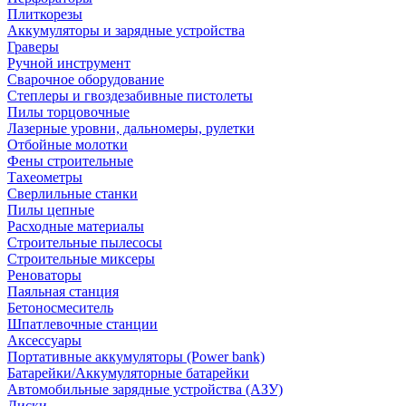
Плиткорезы
Аккумуляторы и зарядные устройства
Граверы
Ручной инструмент
Сварочное оборудование
Степлеры и гвоздезабивные пистолеты
Пилы торцовочные
Лазерные уровни, дальномеры, рулетки
Отбойные молотки
Фены строительные
Тахеометры
Сверлильные станки
Пилы цепные
Расходные материалы
Строительные пылесосы
Строительные миксеры
Реноваторы
Паяльная станция
Бетоносмеситель
Шпатлевочные станции
Аксессуары
Портативные аккумуляторы (Power bank)
Батарейки/Аккумуляторные батарейки
Автомобильные зарядные устройства (АЗУ)
Диски