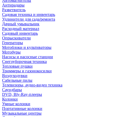
Автомагнитолы
Антирадары
Разветвитель
Садовая техника и инвентарь
Удлинители для сада/ремонта
Дачный умывальник
Расходный материал
Садовый инвентарь
Опрыскиватели
Генераторы
Мотоблоки и культиваторы
Мотобуры
Насосы и насосные станции
Снегоуборочная техника
Тепловые пушки
Триммеры и газонокосилки
Воздуходувки
Сабельные пилы
Телевизоры, аудио-видео техника
Саундбары
DVD, Bly-Ray-плееры
Колонки
Умные колонки
Портативные колонки
Музыкальные центры