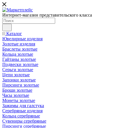
Интернет-магазин представительского класса
Каталог
Ювелирные изделия
Золотые изделия
Браслеты золотые
Кольца золотые
Гайтаны золотые
Подвески золотые
Серьги золотые
Цепи золотые
Запонки золотые
Пирсинги золотые
Броши золотые
Часы золотые
Монеты золотые
Зажимы для галстука
Серебряные изделия
Кольца серебряные
Сувениры серебряные
Пирсинги серебряные