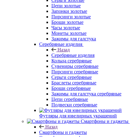
Серьги золотые
Цепи золотые
Запонки золотые
Пирсинги золотые
Броши золотые
Часы золотые
Монеты золотые
Зажимы для галстука
Серебряные изделия
Назад
Серебряные изделия
Кольца серебряные
Сувениры серебряные
Пирсинги серебряные
Серьги серебряные
Браслеты серебряные
Броши серебряные
Зажимы для галстука серебряные
Цепи серебряные
Подвески серебряные
Футляры для ювелирных украшений
Смартфоны и гаджеты
Назад
Смартфоны и гаджеты