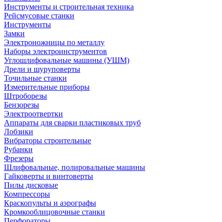
Инструменты и строительная техника
Рейсмусовые станки
Инструменты
Замки
Электроножницы по металлу
Наборы электроинструментов
Углошлифовальные машины (УШМ)
Дрели и шуруповерты
Точильные станки
Измерительные приборы
Штроборезы
Бензорезы
Электроотвертки
Аппараты для сварки пластиковых труб
Лобзики
Вибраторы строительные
Рубанки
Фрезеры
Шлифовальные, полировальные машины
Гайковерты и винтоверты
Пилы дисковые
Компрессоры
Краскопульты и аэрографы
Кромкооблицовочные станки
Перфораторы