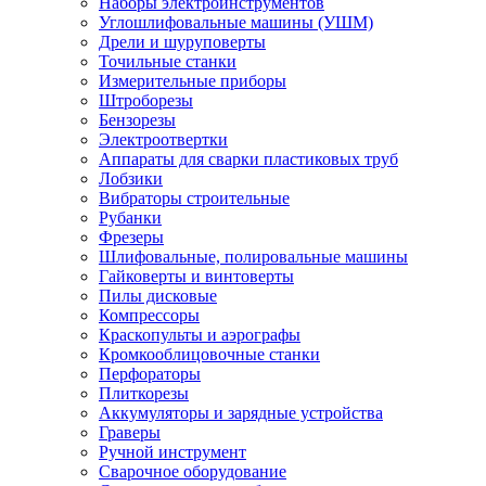
Наборы электроинструментов
Углошлифовальные машины (УШМ)
Дрели и шуруповерты
Точильные станки
Измерительные приборы
Штроборезы
Бензорезы
Электроотвертки
Аппараты для сварки пластиковых труб
Лобзики
Вибраторы строительные
Рубанки
Фрезеры
Шлифовальные, полировальные машины
Гайковерты и винтоверты
Пилы дисковые
Компрессоры
Краскопульты и аэрографы
Кромкооблицовочные станки
Перфораторы
Плиткорезы
Аккумуляторы и зарядные устройства
Граверы
Ручной инструмент
Сварочное оборудование