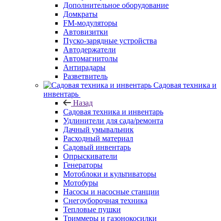
Дополнительное оборудование
Домкраты
FM-модуляторы
Автовизитки
Пуско-зарядные устройства
Автодержатели
Автомагнитолы
Антирадары
Разветвитель
Садовая техника и
инвентарь
Назад
Садовая техника и инвентарь
Удлинители для сада/ремонта
Дачный умывальник
Расходный материал
Садовый инвентарь
Опрыскиватели
Генераторы
Мотоблоки и культиваторы
Мотобуры
Насосы и насосные станции
Снегоуборочная техника
Тепловые пушки
Триммеры и газонокосилки