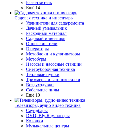
Разветвитель
Ещё 14
Садовая техника и инвентарь
Удлинители для сада/ремонта
Дачный умывальник
Расходный материал
Садовый инвентарь
Опрыскиватели
Генераторы
Мотоблоки и культиваторы
Мотобуры
Насосы и насосные станции
Снегоуборочная техника
Тепловые пушки
Триммеры и газонокосилки
Воздуходувки
Сабельные пилы
Ещё 10
Телевизоры, аудио-видео техника
Саундбары
DVD, Bly-Ray-плееры
Колонки
Музыкальные центры