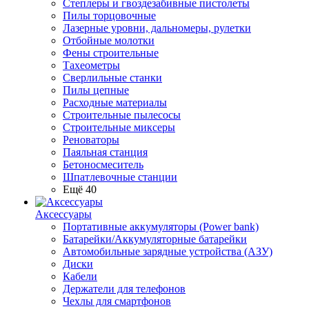
Степлеры и гвоздезабивные пистолеты
Пилы торцовочные
Лазерные уровни, дальномеры, рулетки
Отбойные молотки
Фены строительные
Тахеометры
Сверлильные станки
Пилы цепные
Расходные материалы
Строительные пылесосы
Строительные миксеры
Реноваторы
Паяльная станция
Бетоносмеситель
Шпатлевочные станции
Ещё 40
Аксессуары
Портативные аккумуляторы (Power bank)
Батарейки/Аккумуляторные батарейки
Автомобильные зарядные устройства (АЗУ)
Диски
Кабели
Держатели для телефонов
Чехлы для смартфонов