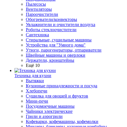
Пылесосы
Вентиляторы
Пароочистители
Обогреватели/конвекторы
Увлажнители и очистители воздуха
Роботы стеклоочистители
Сантехника
Стиральные, сушильные машины
Устройства для "Умного дома"
Утюги, парогенераторы, отпариватели
Швейные машины и оверлоки
Держатели, кронштейны
Ещё 10
Техника для кухни
Вытяжки
Кухонные принадлежности и посуда
Хлебопечи
Сушилка для овощей и фруктов
Мини-печи
Посудомоечные машины
Чайники электрические
Грили и аэрогрили
Кофеварки, кофемашины, кофемолки
Миксеры, блендеры, кухонные комбайны