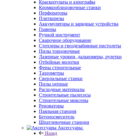
Краскопульты и аэрографы
Кромкооблицовочные станки
Перфораторы
Плиткорезы
Аккумуляторы и зарядные устройства
Граверы
Ручной инструмент
Сварочное оборудование
Степлеры и гвоздезабивные пистолеты
Пилы торцовочные
Лазерные уровни, дальномеры, рулетки
Отбойные молотки
Фены строительные
Тахеометры
Сверлильные станки
Пилы цепные
Расходные материалы
Строительные пылесосы
Строительные миксеры
Реноваторы
Паяльная станция
Бетоносмеситель
Шпатлевочные станции
Аксессуары
Назад