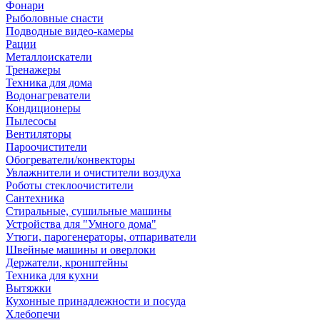
Фонари
Рыболовные снасти
Подводные видео-камеры
Рации
Металлоискатели
Тренажеры
Техника для дома
Водонагреватели
Кондиционеры
Пылесосы
Вентиляторы
Пароочистители
Обогреватели/конвекторы
Увлажнители и очистители воздуха
Роботы стеклоочистители
Сантехника
Стиральные, сушильные машины
Устройства для "Умного дома"
Утюги, парогенераторы, отпариватели
Швейные машины и оверлоки
Держатели, кронштейны
Техника для кухни
Вытяжки
Кухонные принадлежности и посуда
Хлебопечи