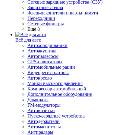
Сетевые зарядные устройства (СЗУ)
Защитные стекла
Флеш-накопители и карты памяти
Переходники
Сетевые фильтры
Ещё 8
Всё для авто
Автохолодильники
Автоакустика
Автопылесосы
GPS-навигаторы
Автомобильные рации
Видеорегистраторы
Автокресло
Мойки высокого давления
Компрессор автомобильный
Дополнительное оборудование
Домкраты
FM-модуляторы
Автовизитки
Пуско-зарядные устройства
Автодержатели
Автомагнитолы
Антирадары