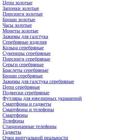
Цепи золотые
Запонки золотые
Пирсинги золотые
Броши золотые
Часы золотые
Монеты золотые
Зажимы для галстука
Серебряные изделия
Кольца серебряные
Сувениры серебряные
Пирсинги серебряные
Серьги серебряные
Браслеты серебряные
Броши серебряные
Зажимы для галстука серебряные
Цепи серебряные
Подвески серебряные
Футляры для ювелирных украшений
Смартфоны и гаджеты
Смартфоны и телефоны
Смартфоны
Телефоны
Стационарные телефоны
Гаджеты
Очки виртуальной реальности