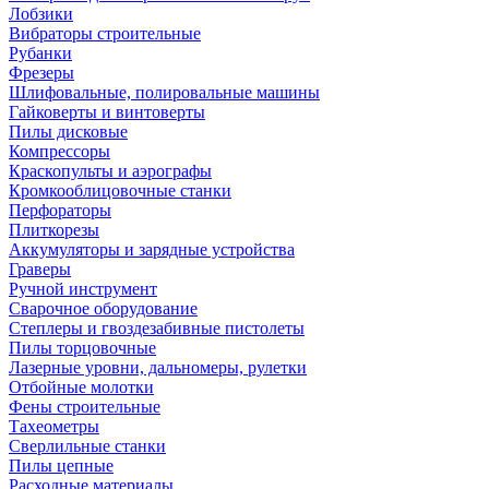
Лобзики
Вибраторы строительные
Рубанки
Фрезеры
Шлифовальные, полировальные машины
Гайковерты и винтоверты
Пилы дисковые
Компрессоры
Краскопульты и аэрографы
Кромкооблицовочные станки
Перфораторы
Плиткорезы
Аккумуляторы и зарядные устройства
Граверы
Ручной инструмент
Сварочное оборудование
Степлеры и гвоздезабивные пистолеты
Пилы торцовочные
Лазерные уровни, дальномеры, рулетки
Отбойные молотки
Фены строительные
Тахеометры
Сверлильные станки
Пилы цепные
Расходные материалы