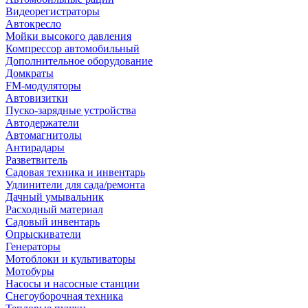
Видеорегистраторы
Автокресло
Мойки высокого давления
Компрессор автомобильный
Дополнительное оборудование
Домкраты
FM-модуляторы
Автовизитки
Пуско-зарядные устройства
Автодержатели
Автомагнитолы
Антирадары
Разветвитель
Садовая техника и инвентарь
Удлинители для сада/ремонта
Дачный умывальник
Расходный материал
Садовый инвентарь
Опрыскиватели
Генераторы
Мотоблоки и культиваторы
Мотобуры
Насосы и насосные станции
Снегоуборочная техника