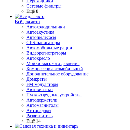
Переходники
Сетевые фильтры
Ещё 8
Всё для авто
Автохолодильники
Автоакустика
Автопылесосы
GPS-навигаторы
Автомобильные рации
Видеорегистраторы
Автокресло
Мойки высокого давления
Компрессор автомобильный
Дополнительное оборудование
Домкраты
FM-модуляторы
Автовизитки
Пуско-зарядные устройства
Автодержатели
Автомагнитолы
Антирадары
Разветвитель
Ещё 14