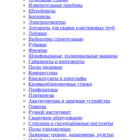
Измерительные приборы
Штроборезы
Бензорезы
Электроотвертки
Аппараты для сварки пластиковых труб
Лобзики
Вибраторы строительные
Рубанки
Фрезеры
Шлифовальные, полировальные машины
Гайковерты и винтоверты
Пилы дисковые
Компрессоры
Краскопульты и аэрографы
Кромкооблицовочные станки
Перфораторы
Плиткорезы
Аккумуляторы и зарядные устройства
Граверы
Ручной инструмент
Сварочное оборудование
Степлеры и гвоздезабивные пистолеты
Пилы торцовочные
Лазерные уровни, дальномеры, рулетки