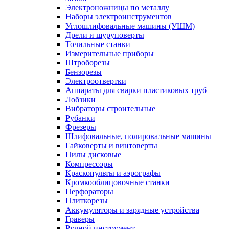
Электроножницы по металлу
Наборы электроинструментов
Углошлифовальные машины (УШМ)
Дрели и шуруповерты
Точильные станки
Измерительные приборы
Штроборезы
Бензорезы
Электроотвертки
Аппараты для сварки пластиковых труб
Лобзики
Вибраторы строительные
Рубанки
Фрезеры
Шлифовальные, полировальные машины
Гайковерты и винтоверты
Пилы дисковые
Компрессоры
Краскопульты и аэрографы
Кромкооблицовочные станки
Перфораторы
Плиткорезы
Аккумуляторы и зарядные устройства
Граверы
Ручной инструмент