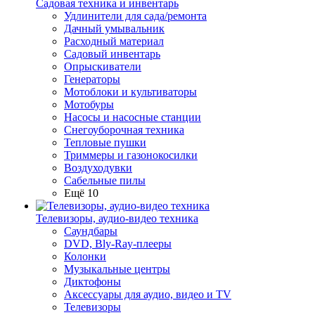
Садовая техника и инвентарь
Удлинители для сада/ремонта
Дачный умывальник
Расходный материал
Садовый инвентарь
Опрыскиватели
Генераторы
Мотоблоки и культиваторы
Мотобуры
Насосы и насосные станции
Снегоуборочная техника
Тепловые пушки
Триммеры и газонокосилки
Воздуходувки
Сабельные пилы
Ещё 10
Телевизоры, аудио-видео техника
Саундбары
DVD, Bly-Ray-плееры
Колонки
Музыкальные центры
Диктофоны
Аксессуары для аудио, видео и TV
Телевизоры