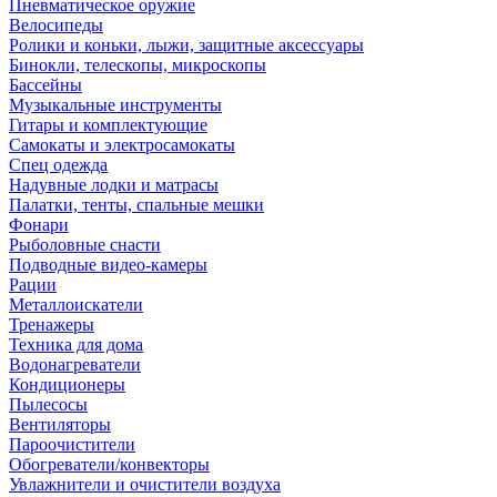
Пневматическое оружие
Велосипеды
Ролики и коньки, лыжи, защитные аксессуары
Бинокли, телескопы, микроскопы
Бассейны
Музыкальные инструменты
Гитары и комплектующие
Самокаты и электросамокаты
Спец одежда
Надувные лодки и матрасы
Палатки, тенты, спальные мешки
Фонари
Рыболовные снасти
Подводные видео-камеры
Рации
Металлоискатели
Тренажеры
Техника для дома
Водонагреватели
Кондиционеры
Пылесосы
Вентиляторы
Пароочистители
Обогреватели/конвекторы
Увлажнители и очистители воздуха