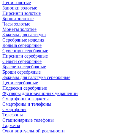
Цепи золотые
Запонки золотые
Пирсинги золотые
Броши золотые
Часы золотые
Монеты золотые
Зажимы для галстука
Серебряные изделия
Кольца серебряные
Сувениры серебряные
Пирсинги серебряные
Серьги серебряные
Браслеты серебряные
Броши серебряные
Зажимы для галстука серебряные
Цепи серебряные
Подвески серебряные
Футляры для ювелирных украшений
Смартфоны и гаджеты
Смартфоны и телефоны
Смартфоны
Телефоны
Стационарные телефоны
Гаджеты
Очки виртуальной реальности