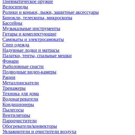
Пневматическое оружие
Велосипеды
Ролики и коньки, лыжи, защитные аксессуары
Бинокли, телескопы, микроскопы
Бассейны
Музыкальные инструменты
Гитары и комплектующие
Самокаты и электросамокаты
Спец одежда
Надувные лодки и матрасы
Палатки, тенты, спальные мешки
Фонари
Рыболовные снасти
Подводные видео-камеры
Рации
Металлоискатели
Тренажеры
Техника для дома
Водонагреватели
Кондиционеры
Пылесосы
Вентиляторы
Пароочистители
Обогреватели/конвекторы
Увлажнители и очистители воздуха