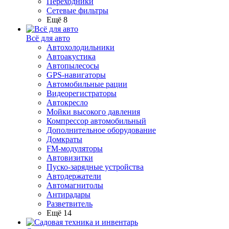
Переходники
Сетевые фильтры
Ещё 8
Всё для авто
Автохолодильники
Автоакустика
Автопылесосы
GPS-навигаторы
Автомобильные рации
Видеорегистраторы
Автокресло
Мойки высокого давления
Компрессор автомобильный
Дополнительное оборудование
Домкраты
FM-модуляторы
Автовизитки
Пуско-зарядные устройства
Автодержатели
Автомагнитолы
Антирадары
Разветвитель
Ещё 14