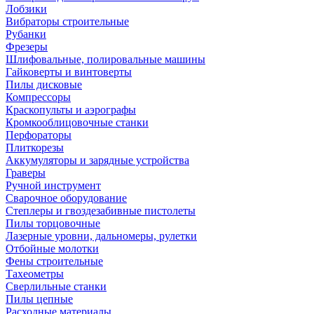
Лобзики
Вибраторы строительные
Рубанки
Фрезеры
Шлифовальные, полировальные машины
Гайковерты и винтоверты
Пилы дисковые
Компрессоры
Краскопульты и аэрографы
Кромкооблицовочные станки
Перфораторы
Плиткорезы
Аккумуляторы и зарядные устройства
Граверы
Ручной инструмент
Сварочное оборудование
Степлеры и гвоздезабивные пистолеты
Пилы торцовочные
Лазерные уровни, дальномеры, рулетки
Отбойные молотки
Фены строительные
Тахеометры
Сверлильные станки
Пилы цепные
Расходные материалы