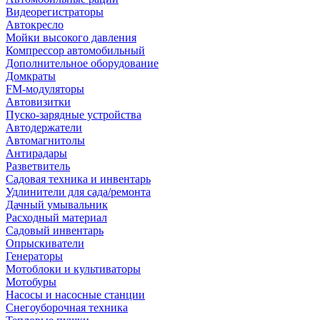
Видеорегистраторы
Автокресло
Мойки высокого давления
Компрессор автомобильный
Дополнительное оборудование
Домкраты
FM-модуляторы
Автовизитки
Пуско-зарядные устройства
Автодержатели
Автомагнитолы
Антирадары
Разветвитель
Садовая техника и инвентарь
Удлинители для сада/ремонта
Дачный умывальник
Расходный материал
Садовый инвентарь
Опрыскиватели
Генераторы
Мотоблоки и культиваторы
Мотобуры
Насосы и насосные станции
Снегоуборочная техника