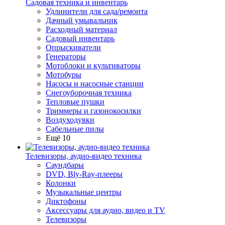
Садовая техника и инвентарь
Удлинители для сада/ремонта
Дачный умывальник
Расходный материал
Садовый инвентарь
Опрыскиватели
Генераторы
Мотоблоки и культиваторы
Мотобуры
Насосы и насосные станции
Снегоуборочная техника
Тепловые пушки
Триммеры и газонокосилки
Воздуходувки
Сабельные пилы
Ещё 10
Телевизоры, аудио-видео техника
Саундбары
DVD, Bly-Ray-плееры
Колонки
Музыкальные центры
Диктофоны
Аксессуары для аудио, видео и TV
Телевизоры