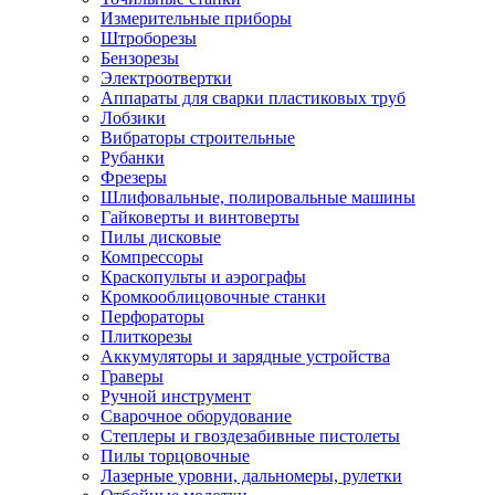
Измерительные приборы
Штроборезы
Бензорезы
Электроотвертки
Аппараты для сварки пластиковых труб
Лобзики
Вибраторы строительные
Рубанки
Фрезеры
Шлифовальные, полировальные машины
Гайковерты и винтоверты
Пилы дисковые
Компрессоры
Краскопульты и аэрографы
Кромкооблицовочные станки
Перфораторы
Плиткорезы
Аккумуляторы и зарядные устройства
Граверы
Ручной инструмент
Сварочное оборудование
Степлеры и гвоздезабивные пистолеты
Пилы торцовочные
Лазерные уровни, дальномеры, рулетки