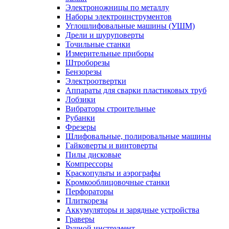
Электроножницы по металлу
Наборы электроинструментов
Углошлифовальные машины (УШМ)
Дрели и шуруповерты
Точильные станки
Измерительные приборы
Штроборезы
Бензорезы
Электроотвертки
Аппараты для сварки пластиковых труб
Лобзики
Вибраторы строительные
Рубанки
Фрезеры
Шлифовальные, полировальные машины
Гайковерты и винтоверты
Пилы дисковые
Компрессоры
Краскопульты и аэрографы
Кромкооблицовочные станки
Перфораторы
Плиткорезы
Аккумуляторы и зарядные устройства
Граверы
Ручной инструмент