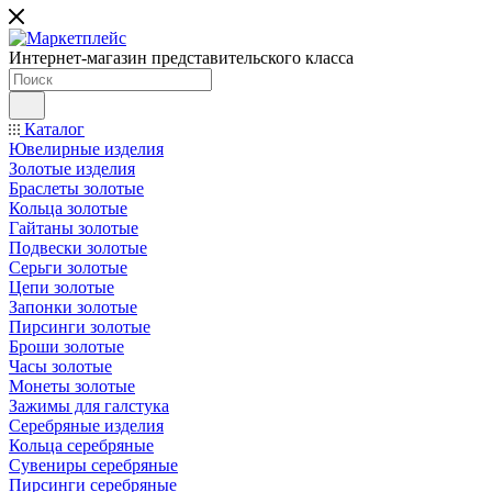
Интернет-магазин представительского класса
Каталог
Ювелирные изделия
Золотые изделия
Браслеты золотые
Кольца золотые
Гайтаны золотые
Подвески золотые
Серьги золотые
Цепи золотые
Запонки золотые
Пирсинги золотые
Броши золотые
Часы золотые
Монеты золотые
Зажимы для галстука
Серебряные изделия
Кольца серебряные
Сувениры серебряные
Пирсинги серебряные