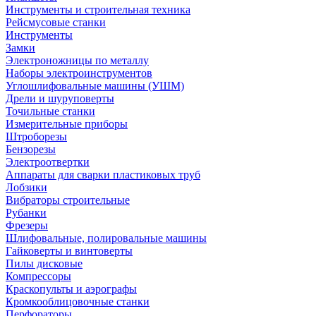
Инструменты и строительная техника
Рейсмусовые станки
Инструменты
Замки
Электроножницы по металлу
Наборы электроинструментов
Углошлифовальные машины (УШМ)
Дрели и шуруповерты
Точильные станки
Измерительные приборы
Штроборезы
Бензорезы
Электроотвертки
Аппараты для сварки пластиковых труб
Лобзики
Вибраторы строительные
Рубанки
Фрезеры
Шлифовальные, полировальные машины
Гайковерты и винтоверты
Пилы дисковые
Компрессоры
Краскопульты и аэрографы
Кромкооблицовочные станки
Перфораторы