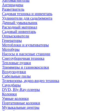
Автомагнитолы
Антирадары
Разветвитель
Садовая техника и инвентарь
Удлинители для сада/ремонта
Дачный умывальник
Расходный материал
Садовый инвентарь
Опрыскиватели
Генераторы
Мотоблоки и культиваторы
Мотобуры
Насосы и насосные станции
Снегоуборочная техника
Тепловые пушки
Триммеры и газонокосилки
Воздуходувки
Сабельные пилы
Телевизоры, аудио-видео техника
Саундбары
DVD, Bly-Ray-плееры
Колонки
Умные колонки
Портативные колонки
Музыкальные центры