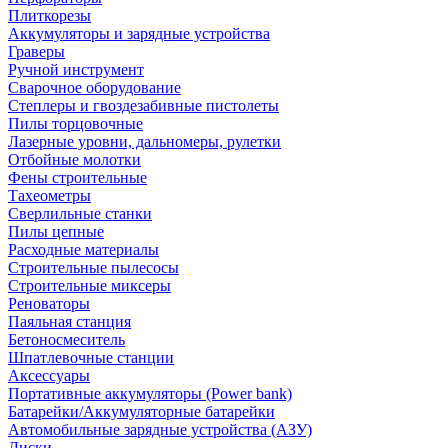
Плиткорезы
Аккумуляторы и зарядные устройства
Граверы
Ручной инструмент
Сварочное оборудование
Степлеры и гвоздезабивные пистолеты
Пилы торцовочные
Лазерные уровни, дальномеры, рулетки
Отбойные молотки
Фены строительные
Тахеометры
Сверлильные станки
Пилы цепные
Расходные материалы
Строительные пылесосы
Строительные миксеры
Реноваторы
Паяльная станция
Бетоносмеситель
Шпатлевочные станции
Аксессуары
Портативные аккумуляторы (Power bank)
Батарейки/Аккумуляторные батарейки
Автомобильные зарядные устройства (АЗУ)
Диски