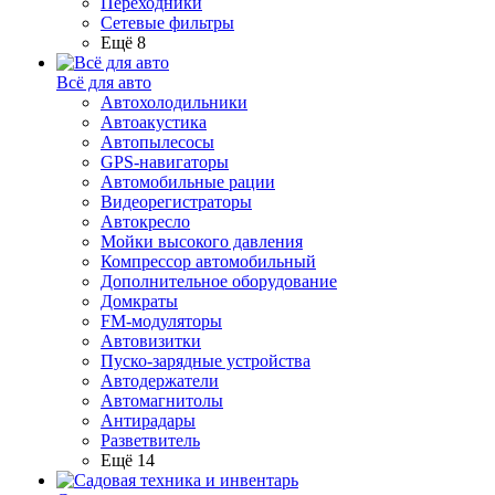
Переходники
Сетевые фильтры
Ещё 8
Всё для авто
Автохолодильники
Автоакустика
Автопылесосы
GPS-навигаторы
Автомобильные рации
Видеорегистраторы
Автокресло
Мойки высокого давления
Компрессор автомобильный
Дополнительное оборудование
Домкраты
FM-модуляторы
Автовизитки
Пуско-зарядные устройства
Автодержатели
Автомагнитолы
Антирадары
Разветвитель
Ещё 14