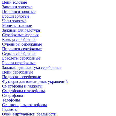
Цепи золотые
Запонки золотые
Пирсинги золотые
Броши золотые
Часы золотые
Монеты золотые
Зажимы для галстука
Серебряные изделия
Кольца серебряные
Сувениры серебряные
Пирсинги серебряные
Серьги серебряные
Браслеты серебряные
Броши серебряные
Зажимы для галстука серебряные
Цепи серебряные
Подвески серебряные
Футляры для ювелирных украшений
Смартфоны и гаджеты
Смартфоны и телефоны
Смартфоны
Телефоны
Стационарные телефоны
Гаджеты
Очки виртуальной реальности