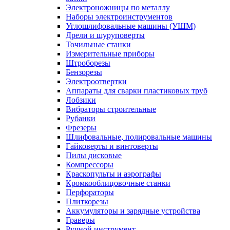
Электроножницы по металлу
Наборы электроинструментов
Углошлифовальные машины (УШМ)
Дрели и шуруповерты
Точильные станки
Измерительные приборы
Штроборезы
Бензорезы
Электроотвертки
Аппараты для сварки пластиковых труб
Лобзики
Вибраторы строительные
Рубанки
Фрезеры
Шлифовальные, полировальные машины
Гайковерты и винтоверты
Пилы дисковые
Компрессоры
Краскопульты и аэрографы
Кромкооблицовочные станки
Перфораторы
Плиткорезы
Аккумуляторы и зарядные устройства
Граверы
Ручной инструмент