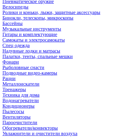
Пневматическое оружие
Велосипеды
Ролики и коньки, лыжи, защитные аксессуары
Бинокли, телескопы, микроскопы
Бассейны
Музыкальные инструменты
Гитары и комплектующие
Самокаты и электросамокаты
Спец одежда
Надувные лодки и матрасы
Палатки, тенты, спальные мешки
Фонари
Рыболовные снасти
Подводные видео-камеры
Рации
Металлоискатели
Тренажеры
Техника для дома
Водонагреватели
Кондиционеры
Пылесосы
Вентиляторы
Пароочистители
Обогреватели/конвекторы
Увлажнители и очистители воздуха