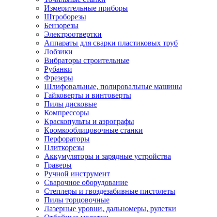
Измерительные приборы
Штроборезы
Бензорезы
Электроотвертки
Аппараты для сварки пластиковых труб
Лобзики
Вибраторы строительные
Рубанки
Фрезеры
Шлифовальные, полировальные машины
Гайковерты и винтоверты
Пилы дисковые
Компрессоры
Краскопульты и аэрографы
Кромкооблицовочные станки
Перфораторы
Плиткорезы
Аккумуляторы и зарядные устройства
Граверы
Ручной инструмент
Сварочное оборудование
Степлеры и гвоздезабивные пистолеты
Пилы торцовочные
Лазерные уровни, дальномеры, рулетки