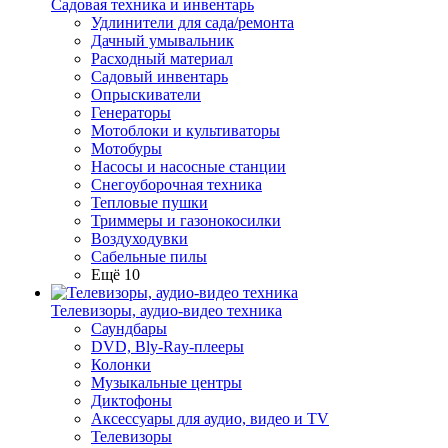
Садовая техника и инвентарь
Удлинители для сада/ремонта
Дачный умывальник
Расходный материал
Садовый инвентарь
Опрыскиватели
Генераторы
Мотоблоки и культиваторы
Мотобуры
Насосы и насосные станции
Снегоуборочная техника
Тепловые пушки
Триммеры и газонокосилки
Воздуходувки
Сабельные пилы
Ещё 10
Телевизоры, аудио-видео техника
Саундбары
DVD, Bly-Ray-плееры
Колонки
Музыкальные центры
Диктофоны
Аксессуары для аудио, видео и TV
Телевизоры