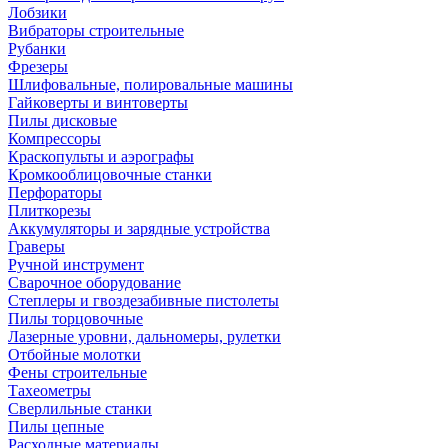
Лобзики
Вибраторы строительные
Рубанки
Фрезеры
Шлифовальные, полировальные машины
Гайковерты и винтоверты
Пилы дисковые
Компрессоры
Краскопульты и аэрографы
Кромкооблицовочные станки
Перфораторы
Плиткорезы
Аккумуляторы и зарядные устройства
Граверы
Ручной инструмент
Сварочное оборудование
Степлеры и гвоздезабивные пистолеты
Пилы торцовочные
Лазерные уровни, дальномеры, рулетки
Отбойные молотки
Фены строительные
Тахеометры
Сверлильные станки
Пилы цепные
Расходные материалы