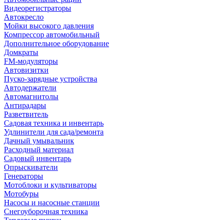
Видеорегистраторы
Автокресло
Мойки высокого давления
Компрессор автомобильный
Дополнительное оборудование
Домкраты
FM-модуляторы
Автовизитки
Пуско-зарядные устройства
Автодержатели
Автомагнитолы
Антирадары
Разветвитель
Садовая техника и инвентарь
Удлинители для сада/ремонта
Дачный умывальник
Расходный материал
Садовый инвентарь
Опрыскиватели
Генераторы
Мотоблоки и культиваторы
Мотобуры
Насосы и насосные станции
Снегоуборочная техника