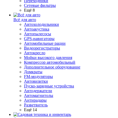
Переходники
Сетевые фильтры
Ещё 8
Всё для авто
Автохолодильники
Автоакустика
Автопылесосы
GPS-навигаторы
Автомобильные рации
Видеорегистраторы
Автокресло
Мойки высокого давления
Компрессор автомобильный
Дополнительное оборудование
Домкраты
FM-модуляторы
Автовизитки
Пуско-зарядные устройства
Автодержатели
Автомагнитолы
Антирадары
Разветвитель
Ещё 14