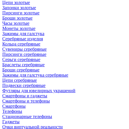
Цепи золотые
Запонки золотые
Пирсинги золотые
Броши золотые
Часы золотые
Монеты золотые
Зажимы для галстука
Серебряные изделия
Кольца серебряные
Сувениры серебряные
Пирсинги серебряные
Серьги серебряные
Браслеты серебряные
Броши серебряные
Зажимы для галстука серебряные
Цепи серебряные
Подвески серебряные
Футляры для ювелирных украшений
Смартфоны и гаджеты
Смартфоны и телефоны
Смартфоны
Телефоны
Стационарные телефоны
Гаджеты
Очки виртуальной реальности