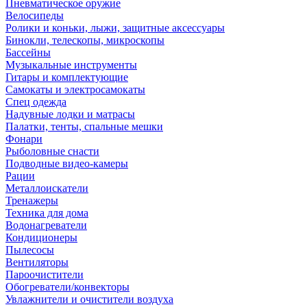
Пневматическое оружие
Велосипеды
Ролики и коньки, лыжи, защитные аксессуары
Бинокли, телескопы, микроскопы
Бассейны
Музыкальные инструменты
Гитары и комплектующие
Самокаты и электросамокаты
Спец одежда
Надувные лодки и матрасы
Палатки, тенты, спальные мешки
Фонари
Рыболовные снасти
Подводные видео-камеры
Рации
Металлоискатели
Тренажеры
Техника для дома
Водонагреватели
Кондиционеры
Пылесосы
Вентиляторы
Пароочистители
Обогреватели/конвекторы
Увлажнители и очистители воздуха