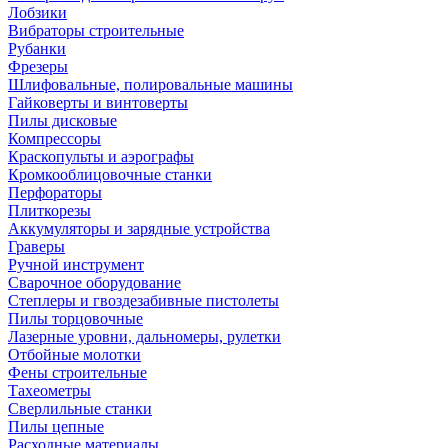
Лобзики
Вибраторы строительные
Рубанки
Фрезеры
Шлифовальные, полировальные машины
Гайковерты и винтоверты
Пилы дисковые
Компрессоры
Краскопульты и аэрографы
Кромкооблицовочные станки
Перфораторы
Плиткорезы
Аккумуляторы и зарядные устройства
Граверы
Ручной инструмент
Сварочное оборудование
Степлеры и гвоздезабивные пистолеты
Пилы торцовочные
Лазерные уровни, дальномеры, рулетки
Отбойные молотки
Фены строительные
Тахеометры
Сверлильные станки
Пилы цепные
Расходные материалы