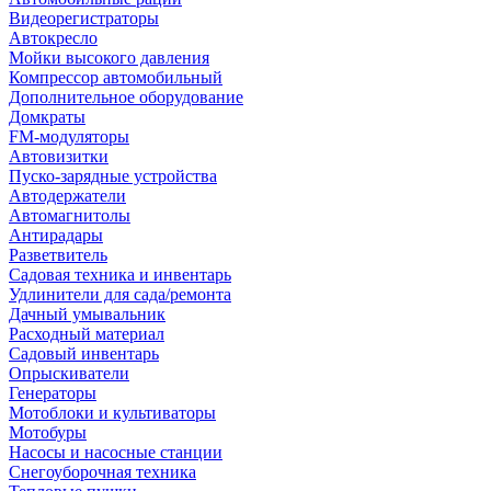
Видеорегистраторы
Автокресло
Мойки высокого давления
Компрессор автомобильный
Дополнительное оборудование
Домкраты
FM-модуляторы
Автовизитки
Пуско-зарядные устройства
Автодержатели
Автомагнитолы
Антирадары
Разветвитель
Садовая техника и инвентарь
Удлинители для сада/ремонта
Дачный умывальник
Расходный материал
Садовый инвентарь
Опрыскиватели
Генераторы
Мотоблоки и культиваторы
Мотобуры
Насосы и насосные станции
Снегоуборочная техника