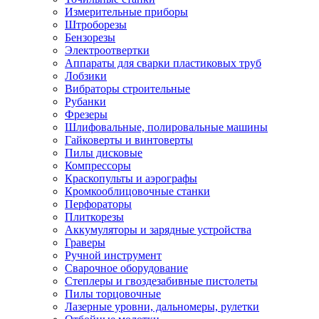
Измерительные приборы
Штроборезы
Бензорезы
Электроотвертки
Аппараты для сварки пластиковых труб
Лобзики
Вибраторы строительные
Рубанки
Фрезеры
Шлифовальные, полировальные машины
Гайковерты и винтоверты
Пилы дисковые
Компрессоры
Краскопульты и аэрографы
Кромкооблицовочные станки
Перфораторы
Плиткорезы
Аккумуляторы и зарядные устройства
Граверы
Ручной инструмент
Сварочное оборудование
Степлеры и гвоздезабивные пистолеты
Пилы торцовочные
Лазерные уровни, дальномеры, рулетки