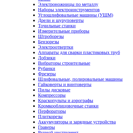
Электроножницы по металлу
Наборы электроинструментов
Углошлифовальные машины (УШМ)
Дрели и шуруповерты
Точильные станки
Измерительные приборы
Штроборезы
Бензорезы
Электроотвертки
Аппараты для сварки пластиковых труб
Лобзики
Вибраторы строительные
Рубанки
Фрезеры
Шлифовальные, полировальные машины
Гайковерты и винтоверты
Пилы дисковые
Компрессоры
Краскопульты и аэрографы
Кромкооблицовочные станки
Перфораторы
Плиткорезы
Аккумуляторы и зарядные устройства
Граверы
Ручной инструмент