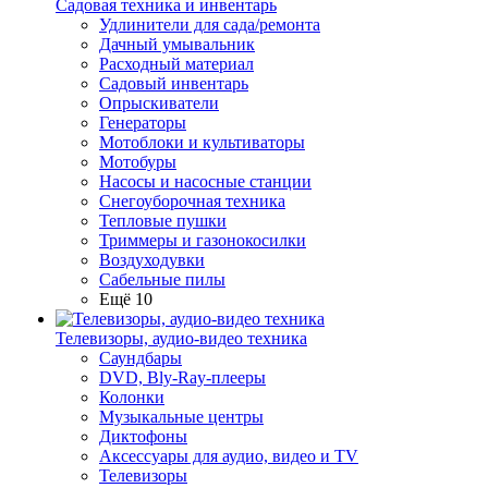
Садовая техника и инвентарь
Удлинители для сада/ремонта
Дачный умывальник
Расходный материал
Садовый инвентарь
Опрыскиватели
Генераторы
Мотоблоки и культиваторы
Мотобуры
Насосы и насосные станции
Снегоуборочная техника
Тепловые пушки
Триммеры и газонокосилки
Воздуходувки
Сабельные пилы
Ещё 10
Телевизоры, аудио-видео техника
Саундбары
DVD, Bly-Ray-плееры
Колонки
Музыкальные центры
Диктофоны
Аксессуары для аудио, видео и TV
Телевизоры