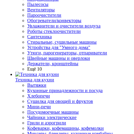
Пылесосы
Вентиляторы
Пароочистители
Обогреватели/конвекторы
Увлажнители и очистители воздуха
Роботы стеклоочистители
Сантехника
Стиральные, сушильные машины
Устройства для "Умного дома"
Утюги, парогенераторы, отпариватели
Швейные машины и оверлоки
Держатели, кронштейны
Ещё 10
Техника для кухни
Вытяжки
Кухонные принадлежности и посуда
Хлебопечи
Сушилка для овощей и фруктов
Мини-печи
Посудомоечные машины
Чайники электрические
Грили и аэрогрили
Кофеварки, кофемашины, кофемолки
Миксеры, блендеры, кухонные комбайны