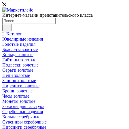
Интернет-магазин представительского класса
Каталог
Ювелирные изделия
Золотые изделия
Браслеты золотые
Кольца золотые
Гайтаны золотые
Подвески золотые
Серьги золотые
Цепи золотые
Запонки золотые
Пирсинги золотые
Броши золотые
Часы золотые
Монеты золотые
Зажимы для галстука
Серебряные изделия
Кольца серебряные
Сувениры серебряные
Пирсинги серебряные