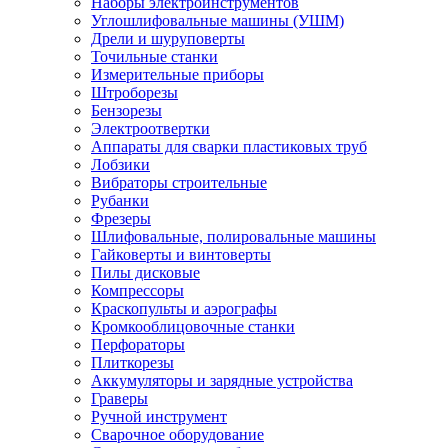
Наборы электроинструментов
Углошлифовальные машины (УШМ)
Дрели и шуруповерты
Точильные станки
Измерительные приборы
Штроборезы
Бензорезы
Электроотвертки
Аппараты для сварки пластиковых труб
Лобзики
Вибраторы строительные
Рубанки
Фрезеры
Шлифовальные, полировальные машины
Гайковерты и винтоверты
Пилы дисковые
Компрессоры
Краскопульты и аэрографы
Кромкооблицовочные станки
Перфораторы
Плиткорезы
Аккумуляторы и зарядные устройства
Граверы
Ручной инструмент
Сварочное оборудование