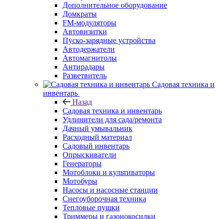
Дополнительное оборудование
Домкраты
FM-модуляторы
Автовизитки
Пуско-зарядные устройства
Автодержатели
Автомагнитолы
Антирадары
Разветвитель
Садовая техника и
инвентарь
Назад
Садовая техника и инвентарь
Удлинители для сада/ремонта
Дачный умывальник
Расходный материал
Садовый инвентарь
Опрыскиватели
Генераторы
Мотоблоки и культиваторы
Мотобуры
Насосы и насосные станции
Снегоуборочная техника
Тепловые пушки
Триммеры и газонокосилки