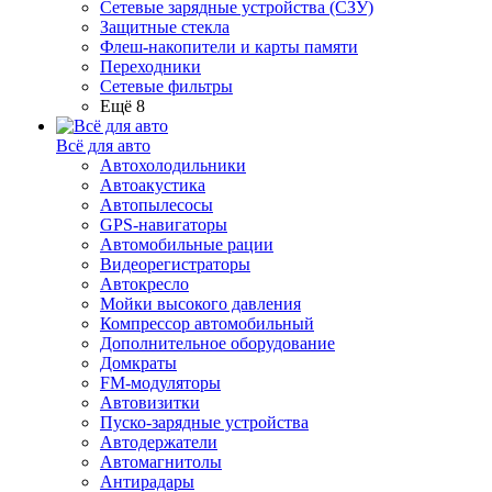
Сетевые зарядные устройства (СЗУ)
Защитные стекла
Флеш-накопители и карты памяти
Переходники
Сетевые фильтры
Ещё 8
Всё для авто
Автохолодильники
Автоакустика
Автопылесосы
GPS-навигаторы
Автомобильные рации
Видеорегистраторы
Автокресло
Мойки высокого давления
Компрессор автомобильный
Дополнительное оборудование
Домкраты
FM-модуляторы
Автовизитки
Пуско-зарядные устройства
Автодержатели
Автомагнитолы
Антирадары