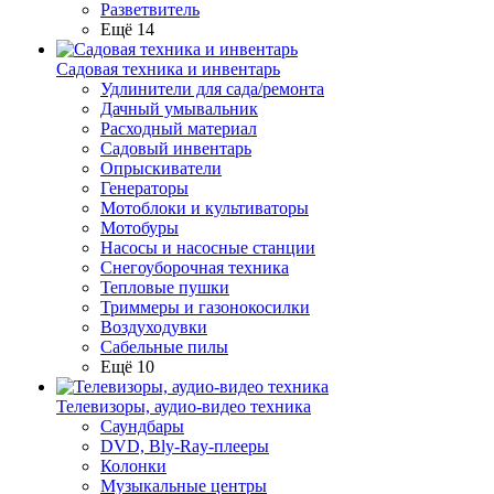
Разветвитель
Ещё 14
Садовая техника и инвентарь
Удлинители для сада/ремонта
Дачный умывальник
Расходный материал
Садовый инвентарь
Опрыскиватели
Генераторы
Мотоблоки и культиваторы
Мотобуры
Насосы и насосные станции
Снегоуборочная техника
Тепловые пушки
Триммеры и газонокосилки
Воздуходувки
Сабельные пилы
Ещё 10
Телевизоры, аудио-видео техника
Саундбары
DVD, Bly-Ray-плееры
Колонки
Музыкальные центры