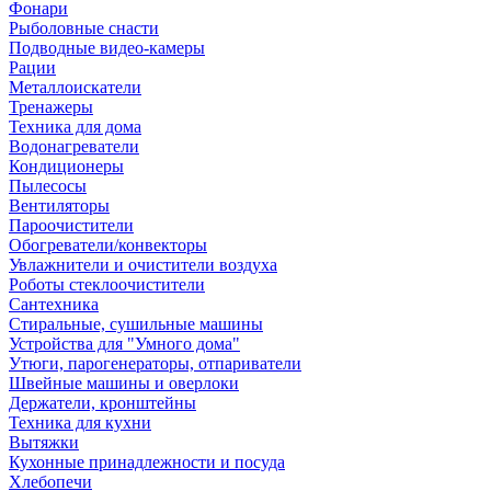
Фонари
Рыболовные снасти
Подводные видео-камеры
Рации
Металлоискатели
Тренажеры
Техника для дома
Водонагреватели
Кондиционеры
Пылесосы
Вентиляторы
Пароочистители
Обогреватели/конвекторы
Увлажнители и очистители воздуха
Роботы стеклоочистители
Сантехника
Стиральные, сушильные машины
Устройства для "Умного дома"
Утюги, парогенераторы, отпариватели
Швейные машины и оверлоки
Держатели, кронштейны
Техника для кухни
Вытяжки
Кухонные принадлежности и посуда
Хлебопечи