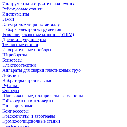
Инструменты и строительная техника
Рейсмусовые станки
Инструменты
Замки
Электроножницы по металлу
Наборы электроинструментов
Углошлифовальные машины (УШМ)
Дрели и шуруповерты
Точильные станки
Измерительные приборы
Штроборезы
Бензорезы
Электроотвертки
Аппараты для сварки пластиковых труб
Лобзики
Вибраторы строительные
Рубанки
Фрезеры
Шлифовальные, полировальные машины
Гайковерты и винтоверты
Пилы дисковые
Компрессоры
Краскопульты и аэрографы
Кромкооблицовочные станки
Перфораторы