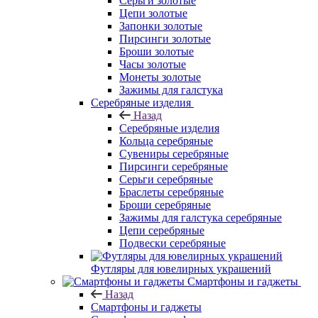
Серьги золотые
Цепи золотые
Запонки золотые
Пирсинги золотые
Броши золотые
Часы золотые
Монеты золотые
Зажимы для галстука
Серебряные изделия
Назад
Серебряные изделия
Кольца серебряные
Сувениры серебряные
Пирсинги серебряные
Серьги серебряные
Браслеты серебряные
Броши серебряные
Зажимы для галстука серебряные
Цепи серебряные
Подвески серебряные
Футляры для ювелирных украшений
Смартфоны и гаджеты
Назад
Смартфоны и гаджеты