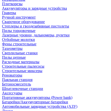
Плиткорезы
Аккумуляторы и зарядные устройства
Граверы
Ручной инструмент
Сварочное оборудование
Степлеры и гвоздезабивные пистолеты
Пилы торцовочные
Лазерные уровни, дальномеры, рулетки
Отбойные молотки
Фены строительные
Тахеометры
Сверлильные станки
Пилы цепные
Расходные материалы
Строительные пылесосы
Строительные миксеры
Реноваторы
Паяльная станция
Бетоносмеситель
Шпатлевочные станции
Аксессуары
Портативные аккумуляторы (Power bank)
Батарейки/Аккумуляторные батарейки
Автомобильные зарядные устройства (АЗУ)
Диски