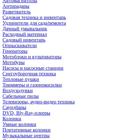
Автомагнитолы
Антирадары
Разветвитель
Садовая техника и инвентарь
Удлинители для сада/ремонта
Дачный умывальник
Расходный материал
Садовый инвентарь
Опрыскиватели
Генераторы
Мотоблоки и культиваторы
Мотобуры
Насосы и насосные станции
Снегоуборочная техника
Тепловые пушки
Триммеры и газонокосилки
Воздуходувки
Сабельные пилы
Телевизоры, аудио-видео техника
Саундбары
DVD, Bly-Ray-плееры
Колонки
Умные колонки
Портативные колонки
Музыкальные центры