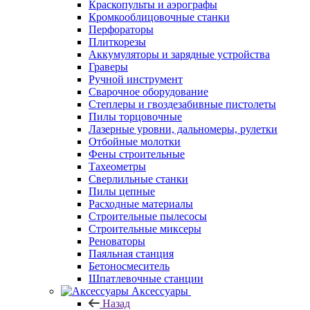
Краскопульты и аэрографы
Кромкооблицовочные станки
Перфораторы
Плиткорезы
Аккумуляторы и зарядные устройства
Граверы
Ручной инструмент
Сварочное оборудование
Степлеры и гвоздезабивные пистолеты
Пилы торцовочные
Лазерные уровни, дальномеры, рулетки
Отбойные молотки
Фены строительные
Тахеометры
Сверлильные станки
Пилы цепные
Расходные материалы
Строительные пылесосы
Строительные миксеры
Реноваторы
Паяльная станция
Бетоносмеситель
Шпатлевочные станции
Аксессуары
Назад