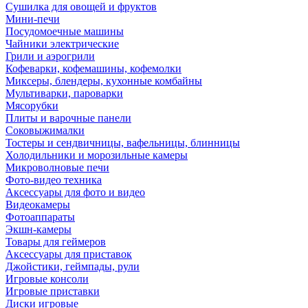
Сушилка для овощей и фруктов
Мини-печи
Посудомоечные машины
Чайники электрические
Грили и аэрогрили
Кофеварки, кофемашины, кофемолки
Миксеры, блендеры, кухонные комбайны
Мультиварки, пароварки
Мясорубки
Плиты и варочные панели
Соковыжималки
Тостеры и сендвичницы, вафельницы, блинницы
Холодильники и морозильные камеры
Микроволновые печи
Фото-видео техника
Аксессуары для фото и видео
Видеокамеры
Фотоаппараты
Экшн-камеры
Товары для геймеров
Аксессуары для приставок
Джойстики, геймпады, рули
Игровые консоли
Игровые приставки
Диски игровые