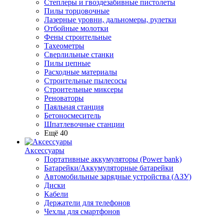
Степлеры и гвоздезабивные пистолеты
Пилы торцовочные
Лазерные уровни, дальномеры, рулетки
Отбойные молотки
Фены строительные
Тахеометры
Сверлильные станки
Пилы цепные
Расходные материалы
Строительные пылесосы
Строительные миксеры
Реноваторы
Паяльная станция
Бетоносмеситель
Шпатлевочные станции
Ещё 40
Аксессуары
Портативные аккумуляторы (Power bank)
Батарейки/Аккумуляторные батарейки
Автомобильные зарядные устройства (АЗУ)
Диски
Кабели
Держатели для телефонов
Чехлы для смартфонов