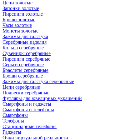
Цепи золотые
Запонки золотые
Пирсинги золотые
Броши золотые
Часы золотые
Монеты золотые
Зажимы для галстука
Серебряные изделия
Кольца серебряные
Сувениры серебряные
Пирсинги серебряные
Серьги серебряные
Браслеты серебряные
Броши серебряные
Зажимы для галстука серебряные
Цепи серебряные
Подвески серебряные
Футляры для ювелирных украшений
Смартфоны и гаджеты
Смартфоны и телефоны
Смартфоны
Телефоны
Стационарные телефоны
Гаджеты
Очки виртуальной реальности