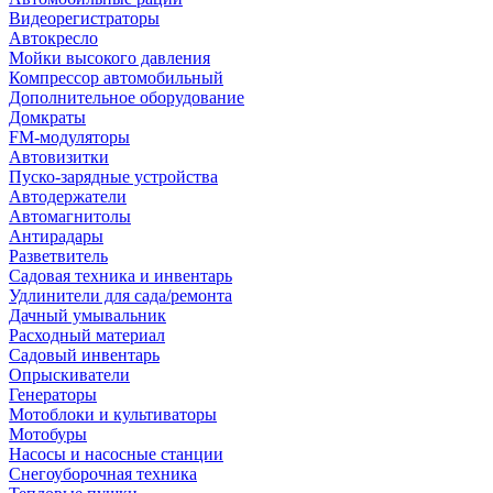
Видеорегистраторы
Автокресло
Мойки высокого давления
Компрессор автомобильный
Дополнительное оборудование
Домкраты
FM-модуляторы
Автовизитки
Пуско-зарядные устройства
Автодержатели
Автомагнитолы
Антирадары
Разветвитель
Садовая техника и инвентарь
Удлинители для сада/ремонта
Дачный умывальник
Расходный материал
Садовый инвентарь
Опрыскиватели
Генераторы
Мотоблоки и культиваторы
Мотобуры
Насосы и насосные станции
Снегоуборочная техника