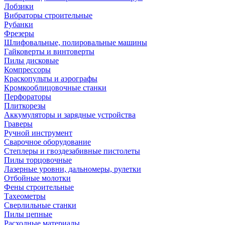
Лобзики
Вибраторы строительные
Рубанки
Фрезеры
Шлифовальные, полировальные машины
Гайковерты и винтоверты
Пилы дисковые
Компрессоры
Краскопульты и аэрографы
Кромкооблицовочные станки
Перфораторы
Плиткорезы
Аккумуляторы и зарядные устройства
Граверы
Ручной инструмент
Сварочное оборудование
Степлеры и гвоздезабивные пистолеты
Пилы торцовочные
Лазерные уровни, дальномеры, рулетки
Отбойные молотки
Фены строительные
Тахеометры
Сверлильные станки
Пилы цепные
Расходные материалы