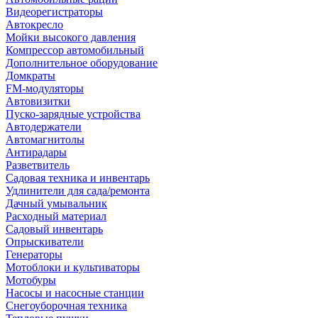
Видеорегистраторы
Автокресло
Мойки высокого давления
Компрессор автомобильный
Дополнительное оборудование
Домкраты
FM-модуляторы
Автовизитки
Пуско-зарядные устройства
Автодержатели
Автомагнитолы
Антирадары
Разветвитель
Садовая техника и инвентарь
Удлинители для сада/ремонта
Дачный умывальник
Расходный материал
Садовый инвентарь
Опрыскиватели
Генераторы
Мотоблоки и культиваторы
Мотобуры
Насосы и насосные станции
Снегоуборочная техника