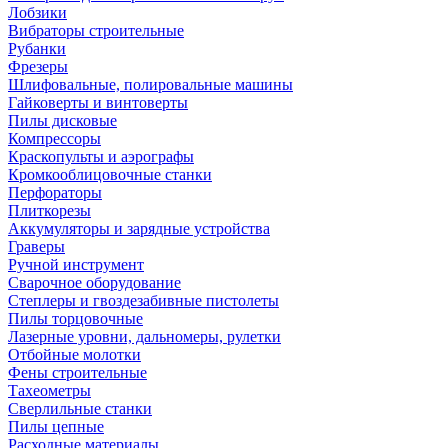
Лобзики
Вибраторы строительные
Рубанки
Фрезеры
Шлифовальные, полировальные машины
Гайковерты и винтоверты
Пилы дисковые
Компрессоры
Краскопульты и аэрографы
Кромкооблицовочные станки
Перфораторы
Плиткорезы
Аккумуляторы и зарядные устройства
Граверы
Ручной инструмент
Сварочное оборудование
Степлеры и гвоздезабивные пистолеты
Пилы торцовочные
Лазерные уровни, дальномеры, рулетки
Отбойные молотки
Фены строительные
Тахеометры
Сверлильные станки
Пилы цепные
Расходные материалы