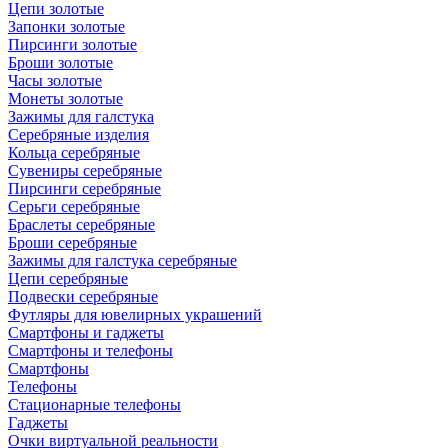
Цепи золотые
Запонки золотые
Пирсинги золотые
Броши золотые
Часы золотые
Монеты золотые
Зажимы для галстука
Серебряные изделия
Кольца серебряные
Сувениры серебряные
Пирсинги серебряные
Серьги серебряные
Браслеты серебряные
Броши серебряные
Зажимы для галстука серебряные
Цепи серебряные
Подвески серебряные
Футляры для ювелирных украшений
Смартфоны и гаджеты
Смартфоны и телефоны
Смартфоны
Телефоны
Стационарные телефоны
Гаджеты
Очки виртуальной реальности