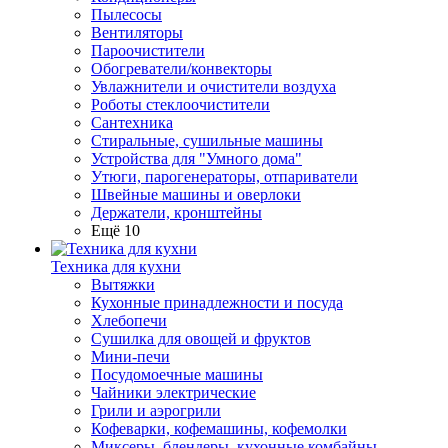
Пылесосы
Вентиляторы
Пароочистители
Обогреватели/конвекторы
Увлажнители и очистители воздуха
Роботы стеклоочистители
Сантехника
Стиральные, сушильные машины
Устройства для "Умного дома"
Утюги, парогенераторы, отпариватели
Швейные машины и оверлоки
Держатели, кронштейны
Ещё 10
Техника для кухни
Вытяжки
Кухонные принадлежности и посуда
Хлебопечи
Сушилка для овощей и фруктов
Мини-печи
Посудомоечные машины
Чайники электрические
Грили и аэрогрили
Кофеварки, кофемашины, кофемолки
Миксеры, блендеры, кухонные комбайны