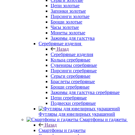
Серьги золотые
Цепи золотые
Запонки золотые
Пирсинги золотые
Броши золотые
Часы золотые
Монеты золотые
Зажимы для галстука
Серебряные изделия
Назад
Серебряные изделия
Кольца серебряные
Сувениры серебряные
Пирсинги серебряные
Серьги серебряные
Браслеты серебряные
Броши серебряные
Зажимы для галстука серебряные
Цепи серебряные
Подвески серебряные
Футляры для ювелирных украшений
Смартфоны и гаджеты
Назад
Смартфоны и гаджеты