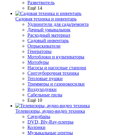
Разветвитель
Ещё 14
Садовая техника и инвентарь
Удлинители для сада/ремонта
Дачный умывальник
Расходный материал
Садовый инвентарь
Опрыскиватели
Генераторы
Мотоблоки и культиваторы
Мотобуры
Насосы и насосные станции
Снегоуборочная техника
Тепловые пушки
Триммеры и газонокосилки
Воздуходувки
Сабельные пилы
Ещё 10
Телевизоры, аудио-видео техника
Саундбары
DVD, Bly-Ray-плееры
Колонки
Музыкальные центры