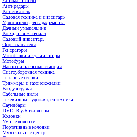
Автомагнитолы
Антирадары
Разветвитель
Садовая техника и инвентарь
Удлинители для сада/ремонта
Дачный умывальник
Расходный материал
Садовый инвентарь
Опрыскиватели
Генераторы
Мотоблоки и культиваторы
Мотобуры
Насосы и насосные станции
Снегоуборочная техника
Тепловые пушки
Триммеры и газонокосилки
Воздуходувки
Сабельные пилы
Телевизоры, аудио-видео техника
Саундбары
DVD, Bly-Ray-плееры
Колонки
Умные колонки
Портативные колонки
Музыкальные центры