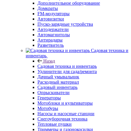
Дополнительное оборудование
Домкраты
FM-модуляторы
Автовизитки
Пуско-зарядные устройства
Автодержатели
Автомагнитолы
Антирадары
Разветвитель
Садовая техника и
инвентарь
Назад
Садовая техника и инвентарь
Удлинители для сада/ремонта
Дачный умывальник
Расходный материал
Садовый инвентарь
Опрыскиватели
Генераторы
Мотоблоки и культиваторы
Мотобуры
Насосы и насосные станции
Снегоуборочная техника
Тепловые пушки
Триммеры и газонокосилки