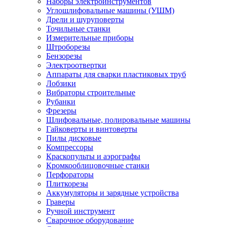
Наборы электроинструментов
Углошлифовальные машины (УШМ)
Дрели и шуруповерты
Точильные станки
Измерительные приборы
Штроборезы
Бензорезы
Электроотвертки
Аппараты для сварки пластиковых труб
Лобзики
Вибраторы строительные
Рубанки
Фрезеры
Шлифовальные, полировальные машины
Гайковерты и винтоверты
Пилы дисковые
Компрессоры
Краскопульты и аэрографы
Кромкооблицовочные станки
Перфораторы
Плиткорезы
Аккумуляторы и зарядные устройства
Граверы
Ручной инструмент
Сварочное оборудование