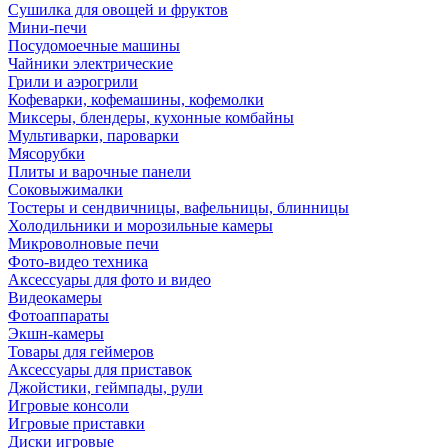
Сушилка для овощей и фруктов
Мини-печи
Посудомоечные машины
Чайники электрические
Грили и аэрогрили
Кофеварки, кофемашины, кофемолки
Миксеры, блендеры, кухонные комбайны
Мультиварки, пароварки
Мясорубки
Плиты и варочные панели
Соковыжималки
Тостеры и сендвичницы, вафельницы, блинницы
Холодильники и морозильные камеры
Микроволновые печи
Фото-видео техника
Аксессуары для фото и видео
Видеокамеры
Фотоаппараты
Экшн-камеры
Товары для геймеров
Аксессуары для приставок
Джойстики, геймпады, рули
Игровые консоли
Игровые приставки
Диски игровые