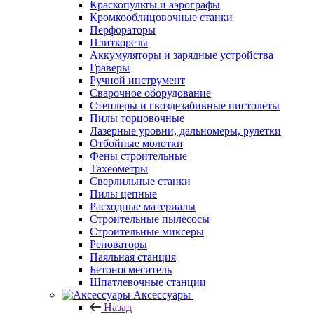
Краскопульты и аэрографы
Кромкооблицовочные станки
Перфораторы
Плиткорезы
Аккумуляторы и зарядные устройства
Граверы
Ручной инструмент
Сварочное оборудование
Степлеры и гвоздезабивные пистолеты
Пилы торцовочные
Лазерные уровни, дальномеры, рулетки
Отбойные молотки
Фены строительные
Тахеометры
Сверлильные станки
Пилы цепные
Расходные материалы
Строительные пылесосы
Строительные миксеры
Реноваторы
Паяльная станция
Бетоносмеситель
Шпатлевочные станции
Аксессуары
Назад