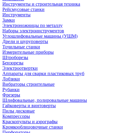
Инструменты и строительная техника
Рейсмусовые станки
Инструменты
Замки
Электроножницы по металлу
Наборы электроинструментов
Углошлифовальные машины (УШМ)
Дрели и шуруповерты
Точильные станки
Измерительные приборы
Штроборезы
Бензорезы
Электроотвертки
Аппараты для сварки пластиковых труб
Лобзики
Вибраторы строительные
Рубанки
Фрезеры
Шлифовальные, полировальные машины
Гайковерты и винтоверты
Пилы дисковые
Компрессоры
Краскопульты и аэрографы
Кромкооблицовочные станки
Перфораторы