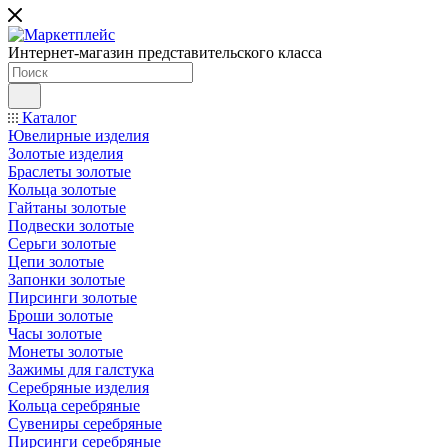
Интернет-магазин представительского класса
Каталог
Ювелирные изделия
Золотые изделия
Браслеты золотые
Кольца золотые
Гайтаны золотые
Подвески золотые
Серьги золотые
Цепи золотые
Запонки золотые
Пирсинги золотые
Броши золотые
Часы золотые
Монеты золотые
Зажимы для галстука
Серебряные изделия
Кольца серебряные
Сувениры серебряные
Пирсинги серебряные