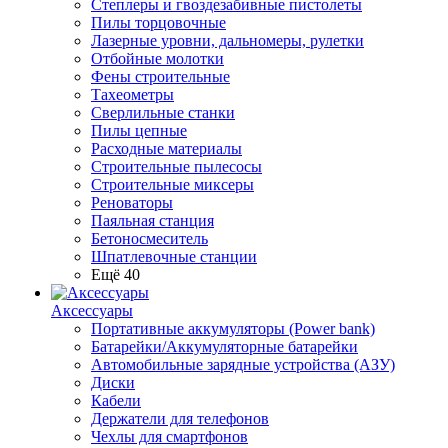
Степлеры и гвоздезабивные пистолеты
Пилы торцовочные
Лазерные уровни, дальномеры, рулетки
Отбойные молотки
Фены строительные
Тахеометры
Сверлильные станки
Пилы цепные
Расходные материалы
Строительные пылесосы
Строительные миксеры
Реноваторы
Паяльная станция
Бетоносмеситель
Шпатлевочные станции
Ещё 40
Аксессуары
Портативные аккумуляторы (Power bank)
Батарейки/Аккумуляторные батарейки
Автомобильные зарядные устройства (АЗУ)
Диски
Кабели
Держатели для телефонов
Чехлы для смартфонов