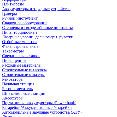
Плиткорезы
Аккумуляторы и зарядные устройства
Граверы
Ручной инструмент
Сварочное оборудование
Степлеры и гвоздезабивные пистолеты
Пилы торцовочные
Лазерные уровни, дальномеры, рулетки
Отбойные молотки
Фены строительные
Тахеометры
Сверлильные станки
Пилы цепные
Расходные материалы
Строительные пылесосы
Строительные миксеры
Реноваторы
Паяльная станция
Бетоносмеситель
Шпатлевочные станции
Аксессуары
Портативные аккумуляторы (Power bank)
Батарейки/Аккумуляторные батарейки
Автомобильные зарядные устройства (АЗУ)
Диски