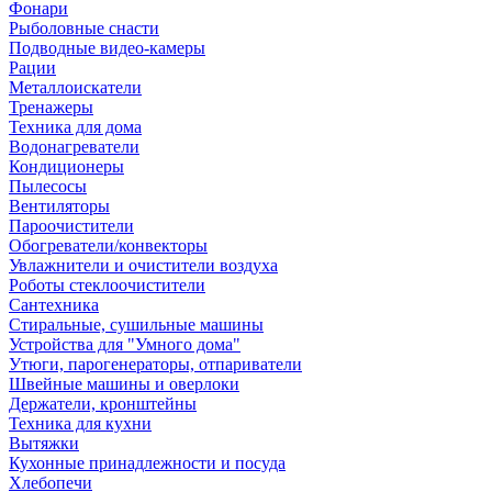
Фонари
Рыболовные снасти
Подводные видео-камеры
Рации
Металлоискатели
Тренажеры
Техника для дома
Водонагреватели
Кондиционеры
Пылесосы
Вентиляторы
Пароочистители
Обогреватели/конвекторы
Увлажнители и очистители воздуха
Роботы стеклоочистители
Сантехника
Стиральные, сушильные машины
Устройства для "Умного дома"
Утюги, парогенераторы, отпариватели
Швейные машины и оверлоки
Держатели, кронштейны
Техника для кухни
Вытяжки
Кухонные принадлежности и посуда
Хлебопечи