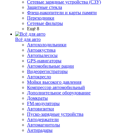
Сетевые зарядные устройства (СЗУ)
Защитные стекла
Флеш-накопители и карты памяти
Переходники
Сетевые фильтры
Ещё 8
Всё для авто
Автохолодильники
Автоакустика
Автопылесосы
GPS-навигаторы
Автомобильные рации
Видеорегистраторы
Автокресло
Мойки высокого давления
Компрессор автомобильный
Дополнительное оборудование
Домкраты
FM-модуляторы
Автовизитки
Пуско-зарядные устройства
Автодержатели
Автомагнитолы
Антирадары