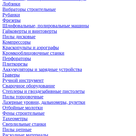
Лобзики
Вибраторы строительные
Рубанки
Фрезеры
Шлифовальные, полировальные машины
Гайковерты и винтоверты
Пилы дисковые
Компрессоры
Краскопульты и аэрографы
Кромкооблицовочные станки
Перфораторы
Плиткорезы
Аккумуляторы и зарядные устройства
Граверы
Ручной инструмент
Сварочное оборудование
Степлеры и гвоздезабивные пистолеты
Пилы торцовочные
Лазерные уровни, дальномеры, рулетки
Отбойные молотки
Фены строительные
Тахеометры
Сверлильные станки
Пилы цепные
Расходные материалы