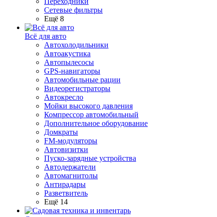
Переходники
Сетевые фильтры
Ещё 8
Всё для авто
Автохолодильники
Автоакустика
Автопылесосы
GPS-навигаторы
Автомобильные рации
Видеорегистраторы
Автокресло
Мойки высокого давления
Компрессор автомобильный
Дополнительное оборудование
Домкраты
FM-модуляторы
Автовизитки
Пуско-зарядные устройства
Автодержатели
Автомагнитолы
Антирадары
Разветвитель
Ещё 14