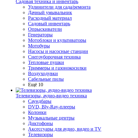
Садовая техника и инвентарь
Удлинители для сада/ремонта
Дачный умывальник
Расходный материал
Садовый инвентарь
Опрыскиватели
Генераторы
Мотоблоки и культиваторы
Мотобуры
Насосы и насосные станции
Снегоуборочная техника
Тепловые пушки
Триммеры и газонокосилки
Воздуходувки
Сабельные пилы
Ещё 10
Телевизоры, аудио-видео техника
Саундбары
DVD, Bly-Ray-плееры
Колонки
Музыкальные центры
Диктофоны
Аксессуары для аудио, видео и TV
Телевизоры