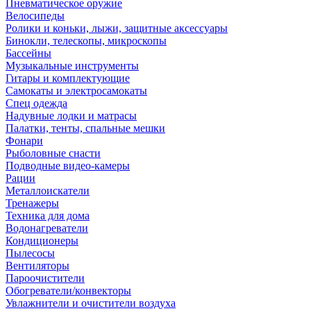
Пневматическое оружие
Велосипеды
Ролики и коньки, лыжи, защитные аксессуары
Бинокли, телескопы, микроскопы
Бассейны
Музыкальные инструменты
Гитары и комплектующие
Самокаты и электросамокаты
Спец одежда
Надувные лодки и матрасы
Палатки, тенты, спальные мешки
Фонари
Рыболовные снасти
Подводные видео-камеры
Рации
Металлоискатели
Тренажеры
Техника для дома
Водонагреватели
Кондиционеры
Пылесосы
Вентиляторы
Пароочистители
Обогреватели/конвекторы
Увлажнители и очистители воздуха