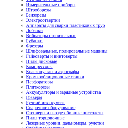
Измерительные приборы
Штроборезы
Бензорезы
Электроотвертки
Аппараты для сварки пластиковых труб
Лобзики
Вибраторы строительные
Рубанки
Фрезеры
Шлифовальные, полировальные машины
Гайковерты и винтоверты
Пилы дисковые
Компрессоры
Краскопульты и аэрографы
Кромкооблицовочные станки
Перфораторы
Плиткорезы
Аккумуляторы и зарядные устройства
Граверы
Ручной инструмент
Сварочное оборудование
Степлеры и гвоздезабивные пистолеты
Пилы торцовочные
Лазерные уровни, дальномеры, рулетки