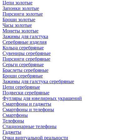
Цепи золотые
Запонки золотые
Пирсинги золотые
Броши золотые
Часы золотые
Монеты золотые
Зажимы для галстука
Серебряные изделия
Кольца серебряные
Сувениры серебряные
Пирсинги серебряные
Серьги серебряные
Браслеты серебряные
Броши серебряные
Зажимы для галстука серебряные
Цепи серебряные
Подвески серебряные
Футляры для ювелирных украшений
Смартфоны и гаджеты
Смартфоны и телефоны
Смартфоны
Телефоны
Стационарные телефоны
Гаджеты
Очки виртуальной реальности