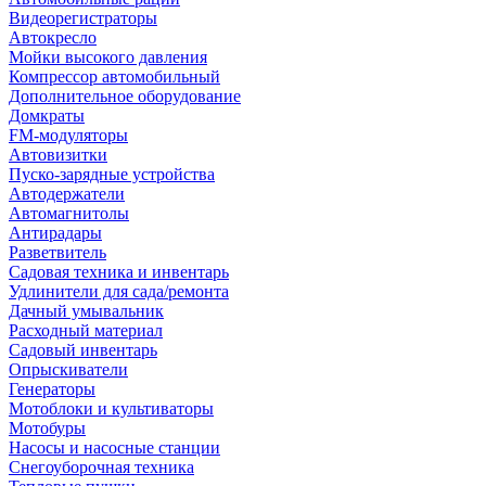
Видеорегистраторы
Автокресло
Мойки высокого давления
Компрессор автомобильный
Дополнительное оборудование
Домкраты
FM-модуляторы
Автовизитки
Пуско-зарядные устройства
Автодержатели
Автомагнитолы
Антирадары
Разветвитель
Садовая техника и инвентарь
Удлинители для сада/ремонта
Дачный умывальник
Расходный материал
Садовый инвентарь
Опрыскиватели
Генераторы
Мотоблоки и культиваторы
Мотобуры
Насосы и насосные станции
Снегоуборочная техника