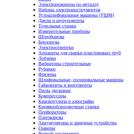
Электроножницы по металлу
Наборы электроинструментов
Углошлифовальные машины (УШМ)
Дрели и шуруповерты
Точильные станки
Измерительные приборы
Штроборезы
Бензорезы
Электроотвертки
Аппараты для сварки пластиковых труб
Лобзики
Вибраторы строительные
Рубанки
Фрезеры
Шлифовальные, полировальные машины
Гайковерты и винтоверты
Пилы дисковые
Компрессоры
Краскопульты и аэрографы
Кромкооблицовочные станки
Перфораторы
Плиткорезы
Аккумуляторы и зарядные устройства
Граверы
Ручной инструмент