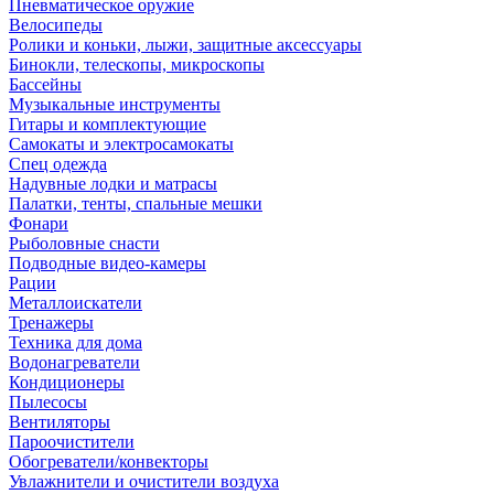
Пневматическое оружие
Велосипеды
Ролики и коньки, лыжи, защитные аксессуары
Бинокли, телескопы, микроскопы
Бассейны
Музыкальные инструменты
Гитары и комплектующие
Самокаты и электросамокаты
Спец одежда
Надувные лодки и матрасы
Палатки, тенты, спальные мешки
Фонари
Рыболовные снасти
Подводные видео-камеры
Рации
Металлоискатели
Тренажеры
Техника для дома
Водонагреватели
Кондиционеры
Пылесосы
Вентиляторы
Пароочистители
Обогреватели/конвекторы
Увлажнители и очистители воздуха