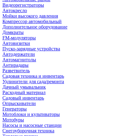
Видеорегистраторы
Автокресло
Мойки высокого давления
Компрессор автомобильный
Дополнительное оборудование
Домкраты
FM-модуляторы
Автовизитки
Пуско-зарядные устройства
Автодержатели
Автомагнитолы
Антирадары
Разветвитель
Садовая техника и инвентарь
Удлинители для сада/ремонта
Дачный умывальник
Расходный материал
Садовый инвентарь
Опрыскиватели
Генераторы
Мотоблоки и культиваторы
Мотобуры
Насосы и насосные станции
Снегоуборочная техника