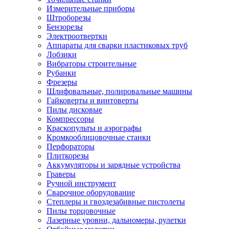
Измерительные приборы
Штроборезы
Бензорезы
Электроотвертки
Аппараты для сварки пластиковых труб
Лобзики
Вибраторы строительные
Рубанки
Фрезеры
Шлифовальные, полировальные машины
Гайковерты и винтоверты
Пилы дисковые
Компрессоры
Краскопульты и аэрографы
Кромкооблицовочные станки
Перфораторы
Плиткорезы
Аккумуляторы и зарядные устройства
Граверы
Ручной инструмент
Сварочное оборудование
Степлеры и гвоздезабивные пистолеты
Пилы торцовочные
Лазерные уровни, дальномеры, рулетки