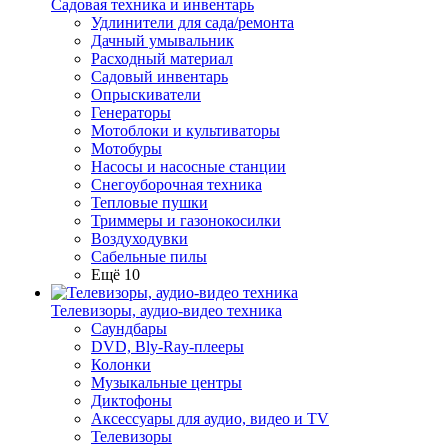
Садовая техника и инвентарь
Удлинители для сада/ремонта
Дачный умывальник
Расходный материал
Садовый инвентарь
Опрыскиватели
Генераторы
Мотоблоки и культиваторы
Мотобуры
Насосы и насосные станции
Снегоуборочная техника
Тепловые пушки
Триммеры и газонокосилки
Воздуходувки
Сабельные пилы
Ещё 10
Телевизоры, аудио-видео техника
Саундбары
DVD, Bly-Ray-плееры
Колонки
Музыкальные центры
Диктофоны
Аксессуары для аудио, видео и TV
Телевизоры