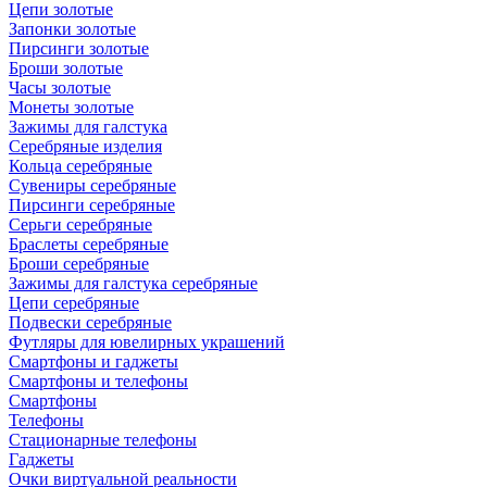
Цепи золотые
Запонки золотые
Пирсинги золотые
Броши золотые
Часы золотые
Монеты золотые
Зажимы для галстука
Серебряные изделия
Кольца серебряные
Сувениры серебряные
Пирсинги серебряные
Серьги серебряные
Браслеты серебряные
Броши серебряные
Зажимы для галстука серебряные
Цепи серебряные
Подвески серебряные
Футляры для ювелирных украшений
Смартфоны и гаджеты
Смартфоны и телефоны
Смартфоны
Телефоны
Стационарные телефоны
Гаджеты
Очки виртуальной реальности