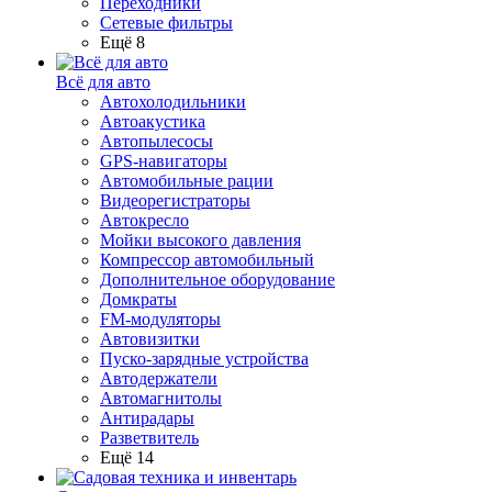
Переходники
Сетевые фильтры
Ещё 8
Всё для авто
Автохолодильники
Автоакустика
Автопылесосы
GPS-навигаторы
Автомобильные рации
Видеорегистраторы
Автокресло
Мойки высокого давления
Компрессор автомобильный
Дополнительное оборудование
Домкраты
FM-модуляторы
Автовизитки
Пуско-зарядные устройства
Автодержатели
Автомагнитолы
Антирадары
Разветвитель
Ещё 14