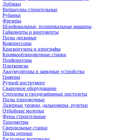
Лобзики
Вибраторы строительные
Рубанки
Фрезеры
Шлифовальные, полировальные машины
Гайковерты и винтоверты
Пилы дисковые
Компрессоры
Краскопульты и аэрографы
Кромкооблицовочные станки
Перфораторы
Плиткорезы
Аккумуляторы и зарядные устройства
Граверы
Ручной инструмент
Сварочное оборудование
Степлеры и гвоздезабивные пистолеты
Пилы торцовочные
Лазерные уровни, дальномеры, рулетки
Отбойные молотки
Фены строительные
Тахеометры
Сверлильные станки
Пилы цепные
Расходные материалы