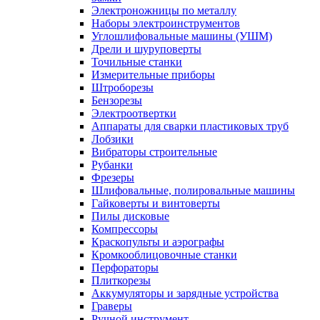
Электроножницы по металлу
Наборы электроинструментов
Углошлифовальные машины (УШМ)
Дрели и шуруповерты
Точильные станки
Измерительные приборы
Штроборезы
Бензорезы
Электроотвертки
Аппараты для сварки пластиковых труб
Лобзики
Вибраторы строительные
Рубанки
Фрезеры
Шлифовальные, полировальные машины
Гайковерты и винтоверты
Пилы дисковые
Компрессоры
Краскопульты и аэрографы
Кромкооблицовочные станки
Перфораторы
Плиткорезы
Аккумуляторы и зарядные устройства
Граверы
Ручной инструмент