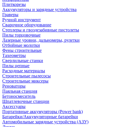
Плиткорезы
Аккумуляторы и зарядные устройства
Граверы
Ручной инструмент
Сварочное оборудование
Степлеры и гвоздезабивные пистолеты
Пилы торцовочные
Лазерные уровни, дальномеры, рулетки
Отбойные молотки
Фены строительные
Тахеометры
Сверлильные станки
Пилы цепные
Расходные материалы
Строительные пылесосы
Строительные миксеры
Реноваторы
Паяльная станция
Бетоносмеситель
Шпатлевочные станции
Аксессуары
Портативные аккумуляторы (Power bank)
Батарейки/Аккумуляторные батарейки
Автомобильные зарядные устройства (АЗУ)
Диски