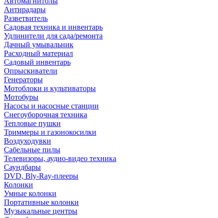
Автомагнитолы
Антирадары
Разветвитель
Садовая техника и инвентарь
Удлинители для сада/ремонта
Дачный умывальник
Расходный материал
Садовый инвентарь
Опрыскиватели
Генераторы
Мотоблоки и культиваторы
Мотобуры
Насосы и насосные станции
Снегоуборочная техника
Тепловые пушки
Триммеры и газонокосилки
Воздуходувки
Сабельные пилы
Телевизоры, аудио-видео техника
Саундбары
DVD, Bly-Ray-плееры
Колонки
Умные колонки
Портативные колонки
Музыкальные центры