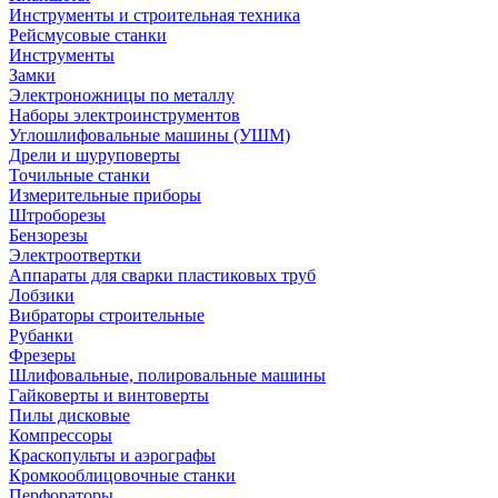
Инструменты и строительная техника
Рейсмусовые станки
Инструменты
Замки
Электроножницы по металлу
Наборы электроинструментов
Углошлифовальные машины (УШМ)
Дрели и шуруповерты
Точильные станки
Измерительные приборы
Штроборезы
Бензорезы
Электроотвертки
Аппараты для сварки пластиковых труб
Лобзики
Вибраторы строительные
Рубанки
Фрезеры
Шлифовальные, полировальные машины
Гайковерты и винтоверты
Пилы дисковые
Компрессоры
Краскопульты и аэрографы
Кромкооблицовочные станки
Перфораторы