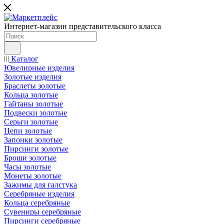
Интернет-магазин представительского класса
Каталог
Ювелирные изделия
Золотые изделия
Браслеты золотые
Кольца золотые
Гайтаны золотые
Подвески золотые
Серьги золотые
Цепи золотые
Запонки золотые
Пирсинги золотые
Броши золотые
Часы золотые
Монеты золотые
Зажимы для галстука
Серебряные изделия
Кольца серебряные
Сувениры серебряные
Пирсинги серебряные