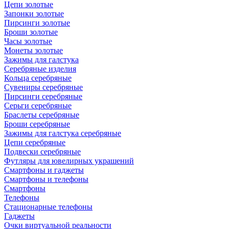
Цепи золотые
Запонки золотые
Пирсинги золотые
Броши золотые
Часы золотые
Монеты золотые
Зажимы для галстука
Серебряные изделия
Кольца серебряные
Сувениры серебряные
Пирсинги серебряные
Серьги серебряные
Браслеты серебряные
Броши серебряные
Зажимы для галстука серебряные
Цепи серебряные
Подвески серебряные
Футляры для ювелирных украшений
Смартфоны и гаджеты
Смартфоны и телефоны
Смартфоны
Телефоны
Стационарные телефоны
Гаджеты
Очки виртуальной реальности