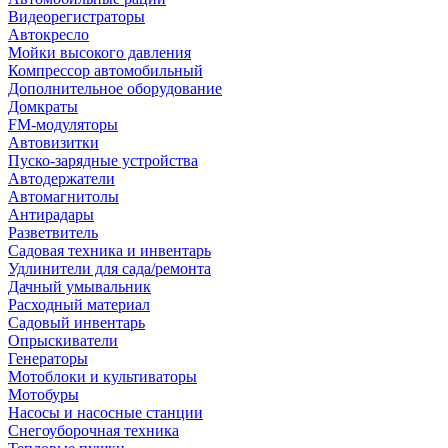
Видеорегистраторы
Автокресло
Мойки высокого давления
Компрессор автомобильный
Дополнительное оборудование
Домкраты
FM-модуляторы
Автовизитки
Пуско-зарядные устройства
Автодержатели
Автомагнитолы
Антирадары
Разветвитель
Садовая техника и инвентарь
Удлинители для сада/ремонта
Дачный умывальник
Расходный материал
Садовый инвентарь
Опрыскиватели
Генераторы
Мотоблоки и культиваторы
Мотобуры
Насосы и насосные станции
Снегоуборочная техника