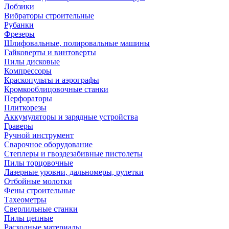
Лобзики
Вибраторы строительные
Рубанки
Фрезеры
Шлифовальные, полировальные машины
Гайковерты и винтоверты
Пилы дисковые
Компрессоры
Краскопульты и аэрографы
Кромкооблицовочные станки
Перфораторы
Плиткорезы
Аккумуляторы и зарядные устройства
Граверы
Ручной инструмент
Сварочное оборудование
Степлеры и гвоздезабивные пистолеты
Пилы торцовочные
Лазерные уровни, дальномеры, рулетки
Отбойные молотки
Фены строительные
Тахеометры
Сверлильные станки
Пилы цепные
Расходные материалы