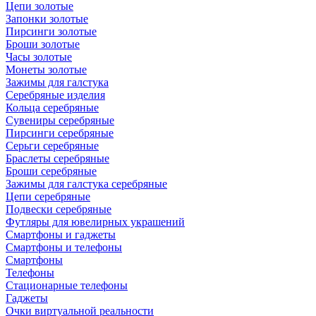
Цепи золотые
Запонки золотые
Пирсинги золотые
Броши золотые
Часы золотые
Монеты золотые
Зажимы для галстука
Серебряные изделия
Кольца серебряные
Сувениры серебряные
Пирсинги серебряные
Серьги серебряные
Браслеты серебряные
Броши серебряные
Зажимы для галстука серебряные
Цепи серебряные
Подвески серебряные
Футляры для ювелирных украшений
Смартфоны и гаджеты
Смартфоны и телефоны
Смартфоны
Телефоны
Стационарные телефоны
Гаджеты
Очки виртуальной реальности