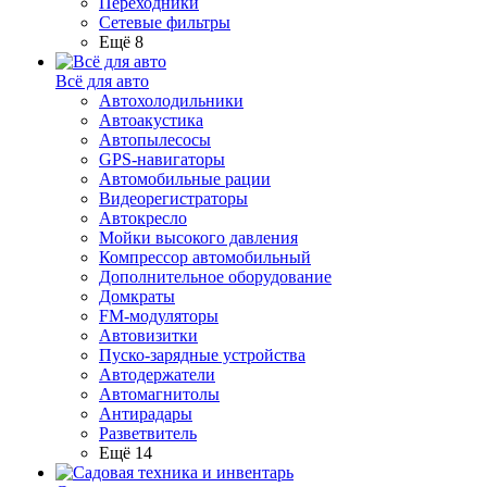
Переходники
Сетевые фильтры
Ещё 8
Всё для авто
Автохолодильники
Автоакустика
Автопылесосы
GPS-навигаторы
Автомобильные рации
Видеорегистраторы
Автокресло
Мойки высокого давления
Компрессор автомобильный
Дополнительное оборудование
Домкраты
FM-модуляторы
Автовизитки
Пуско-зарядные устройства
Автодержатели
Автомагнитолы
Антирадары
Разветвитель
Ещё 14