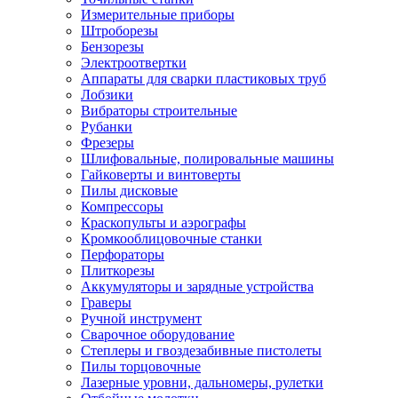
Измерительные приборы
Штроборезы
Бензорезы
Электроотвертки
Аппараты для сварки пластиковых труб
Лобзики
Вибраторы строительные
Рубанки
Фрезеры
Шлифовальные, полировальные машины
Гайковерты и винтоверты
Пилы дисковые
Компрессоры
Краскопульты и аэрографы
Кромкооблицовочные станки
Перфораторы
Плиткорезы
Аккумуляторы и зарядные устройства
Граверы
Ручной инструмент
Сварочное оборудование
Степлеры и гвоздезабивные пистолеты
Пилы торцовочные
Лазерные уровни, дальномеры, рулетки