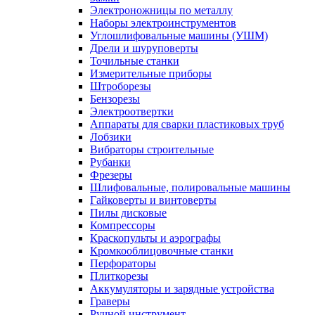
Электроножницы по металлу
Наборы электроинструментов
Углошлифовальные машины (УШМ)
Дрели и шуруповерты
Точильные станки
Измерительные приборы
Штроборезы
Бензорезы
Электроотвертки
Аппараты для сварки пластиковых труб
Лобзики
Вибраторы строительные
Рубанки
Фрезеры
Шлифовальные, полировальные машины
Гайковерты и винтоверты
Пилы дисковые
Компрессоры
Краскопульты и аэрографы
Кромкооблицовочные станки
Перфораторы
Плиткорезы
Аккумуляторы и зарядные устройства
Граверы
Ручной инструмент