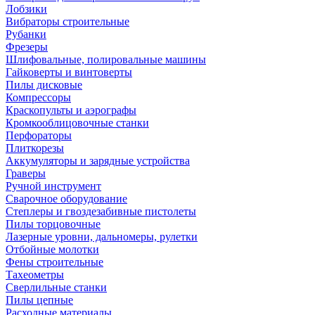
Лобзики
Вибраторы строительные
Рубанки
Фрезеры
Шлифовальные, полировальные машины
Гайковерты и винтоверты
Пилы дисковые
Компрессоры
Краскопульты и аэрографы
Кромкооблицовочные станки
Перфораторы
Плиткорезы
Аккумуляторы и зарядные устройства
Граверы
Ручной инструмент
Сварочное оборудование
Степлеры и гвоздезабивные пистолеты
Пилы торцовочные
Лазерные уровни, дальномеры, рулетки
Отбойные молотки
Фены строительные
Тахеометры
Сверлильные станки
Пилы цепные
Расходные материалы