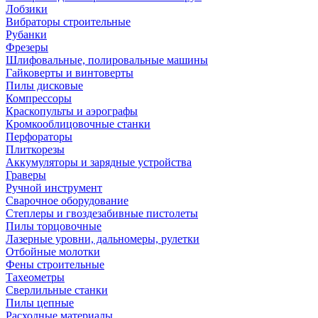
Лобзики
Вибраторы строительные
Рубанки
Фрезеры
Шлифовальные, полировальные машины
Гайковерты и винтоверты
Пилы дисковые
Компрессоры
Краскопульты и аэрографы
Кромкооблицовочные станки
Перфораторы
Плиткорезы
Аккумуляторы и зарядные устройства
Граверы
Ручной инструмент
Сварочное оборудование
Степлеры и гвоздезабивные пистолеты
Пилы торцовочные
Лазерные уровни, дальномеры, рулетки
Отбойные молотки
Фены строительные
Тахеометры
Сверлильные станки
Пилы цепные
Расходные материалы