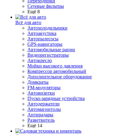
Переходники
Сетевые фильтры
Ещё 8
Всё для авто
Автохолодильники
Автоакустика
Автопылесосы
GPS-навигаторы
Автомобильные рации
Видеорегистраторы
Автокресло
Мойки высокого давления
Компрессор автомобильный
Дополнительное оборудование
Домкраты
FM-модуляторы
Автовизитки
Пуско-зарядные устройства
Автодержатели
Автомагнитолы
Антирадары
Разветвитель
Ещё 14