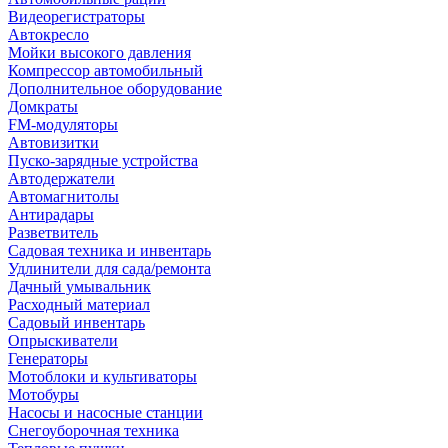
Видеорегистраторы
Автокресло
Мойки высокого давления
Компрессор автомобильный
Дополнительное оборудование
Домкраты
FM-модуляторы
Автовизитки
Пуско-зарядные устройства
Автодержатели
Автомагнитолы
Антирадары
Разветвитель
Садовая техника и инвентарь
Удлинители для сада/ремонта
Дачный умывальник
Расходный материал
Садовый инвентарь
Опрыскиватели
Генераторы
Мотоблоки и культиваторы
Мотобуры
Насосы и насосные станции
Снегоуборочная техника