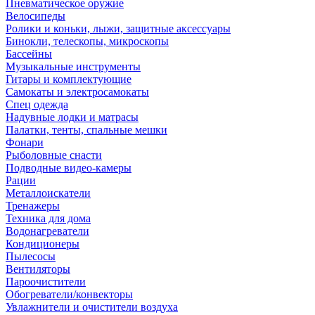
Пневматическое оружие
Велосипеды
Ролики и коньки, лыжи, защитные аксессуары
Бинокли, телескопы, микроскопы
Бассейны
Музыкальные инструменты
Гитары и комплектующие
Самокаты и электросамокаты
Спец одежда
Надувные лодки и матрасы
Палатки, тенты, спальные мешки
Фонари
Рыболовные снасти
Подводные видео-камеры
Рации
Металлоискатели
Тренажеры
Техника для дома
Водонагреватели
Кондиционеры
Пылесосы
Вентиляторы
Пароочистители
Обогреватели/конвекторы
Увлажнители и очистители воздуха