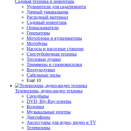
Садовая техника и инвентарь
Удлинители для сада/ремонта
Дачный умывальник
Расходный материал
Садовый инвентарь
Опрыскиватели
Генераторы
Мотоблоки и культиваторы
Мотобуры
Насосы и насосные станции
Снегоуборочная техника
Тепловые пушки
Триммеры и газонокосилки
Воздуходувки
Сабельные пилы
Ещё 10
Телевизоры, аудио-видео техника
Саундбары
DVD, Bly-Ray-плееры
Колонки
Музыкальные центры
Диктофоны
Аксессуары для аудио, видео и TV
Телевизоры