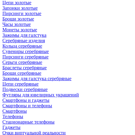
Цепи золотые
Запонки золотые
Пирсинги золотые
Броши золотые
Часы золотые
Монеты золотые
Зажимы для галстука
Серебряные изделия
Кольца серебряные
Сувениры серебряные
Пирсинги серебряные
Серьги серебряные
Браслеты серебряные
Броши серебряные
Зажимы для галстука серебряные
Цепи серебряные
Подвески серебряные
Футляры для ювелирных украшений
Смартфоны и гаджеты
Смартфоны и телефоны
Смартфоны
Телефоны
Стационарные телефоны
Гаджеты
Очки виртуальной реальности