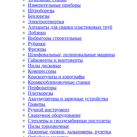
Измерительные приборы
Штроборезы
Бензорезы
Электроотвертки
Аппараты для сварки пластиковых труб
Лобзики
Вибраторы строительные
Рубанки
Фрезеры
Шлифовальные, полировальные машины
Гайковерты и винтоверты
Пилы дисковые
Компрессоры
Краскопульты и аэрографы
Кромкооблицовочные станки
Перфораторы
Плиткорезы
Аккумуляторы и зарядные устройства
Граверы
Ручной инструмент
Сварочное оборудование
Степлеры и гвоздезабивные пистолеты
Пилы торцовочные
Лазерные уровни, дальномеры, рулетки