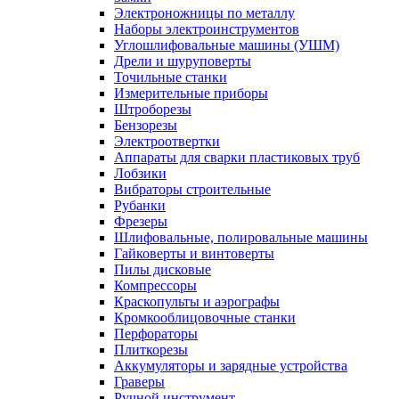
Электроножницы по металлу
Наборы электроинструментов
Углошлифовальные машины (УШМ)
Дрели и шуруповерты
Точильные станки
Измерительные приборы
Штроборезы
Бензорезы
Электроотвертки
Аппараты для сварки пластиковых труб
Лобзики
Вибраторы строительные
Рубанки
Фрезеры
Шлифовальные, полировальные машины
Гайковерты и винтоверты
Пилы дисковые
Компрессоры
Краскопульты и аэрографы
Кромкооблицовочные станки
Перфораторы
Плиткорезы
Аккумуляторы и зарядные устройства
Граверы
Ручной инструмент