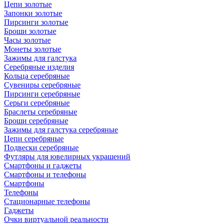
Цепи золотые
Запонки золотые
Пирсинги золотые
Броши золотые
Часы золотые
Монеты золотые
Зажимы для галстука
Серебряные изделия
Кольца серебряные
Сувениры серебряные
Пирсинги серебряные
Серьги серебряные
Браслеты серебряные
Броши серебряные
Зажимы для галстука серебряные
Цепи серебряные
Подвески серебряные
Футляры для ювелирных украшений
Смартфоны и гаджеты
Смартфоны и телефоны
Смартфоны
Телефоны
Стационарные телефоны
Гаджеты
Очки виртуальной реальности