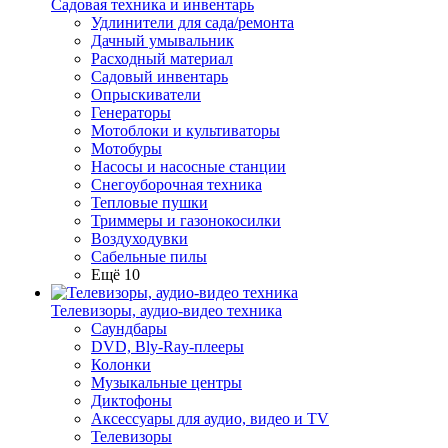
Садовая техника и инвентарь
Удлинители для сада/ремонта
Дачный умывальник
Расходный материал
Садовый инвентарь
Опрыскиватели
Генераторы
Мотоблоки и культиваторы
Мотобуры
Насосы и насосные станции
Снегоуборочная техника
Тепловые пушки
Триммеры и газонокосилки
Воздуходувки
Сабельные пилы
Ещё 10
Телевизоры, аудио-видео техника
Саундбары
DVD, Bly-Ray-плееры
Колонки
Музыкальные центры
Диктофоны
Аксессуары для аудио, видео и TV
Телевизоры