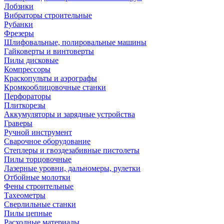
Лобзики
Вибраторы строительные
Рубанки
Фрезеры
Шлифовальные, полировальные машины
Гайковерты и винтоверты
Пилы дисковые
Компрессоры
Краскопульты и аэрографы
Кромкооблицовочные станки
Перфораторы
Плиткорезы
Аккумуляторы и зарядные устройства
Граверы
Ручной инструмент
Сварочное оборудование
Степлеры и гвоздезабивные пистолеты
Пилы торцовочные
Лазерные уровни, дальномеры, рулетки
Отбойные молотки
Фены строительные
Тахеометры
Сверлильные станки
Пилы цепные
Расходные материалы