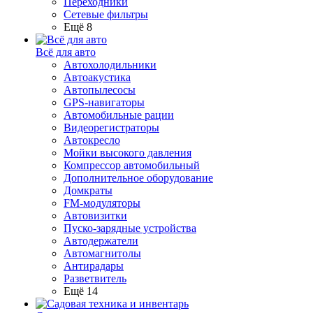
Переходники
Сетевые фильтры
Ещё 8
Всё для авто
Автохолодильники
Автоакустика
Автопылесосы
GPS-навигаторы
Автомобильные рации
Видеорегистраторы
Автокресло
Мойки высокого давления
Компрессор автомобильный
Дополнительное оборудование
Домкраты
FM-модуляторы
Автовизитки
Пуско-зарядные устройства
Автодержатели
Автомагнитолы
Антирадары
Разветвитель
Ещё 14