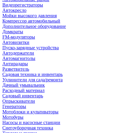
Видеорегистраторы
Автокресло
Мойки высокого давления
Компрессор автомобильный
Дополнительное оборудование
Домкраты
FM-модуляторы
Автовизитки
Пуско-зарядные устройства
Автодержатели
Автомагнитолы
Антирадары
Разветвитель
Садовая техника и инвентарь
Удлинители для сада/ремонта
Дачный умывальник
Расходный материал
Садовый инвентарь
Опрыскиватели
Генераторы
Мотоблоки и культиваторы
Мотобуры
Насосы и насосные станции
Снегоуборочная техника