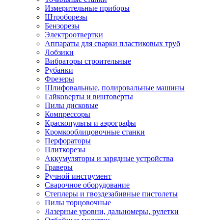
Измерительные приборы
Штроборезы
Бензорезы
Электроотвертки
Аппараты для сварки пластиковых труб
Лобзики
Вибраторы строительные
Рубанки
Фрезеры
Шлифовальные, полировальные машины
Гайковерты и винтоверты
Пилы дисковые
Компрессоры
Краскопульты и аэрографы
Кромкооблицовочные станки
Перфораторы
Плиткорезы
Аккумуляторы и зарядные устройства
Граверы
Ручной инструмент
Сварочное оборудование
Степлеры и гвоздезабивные пистолеты
Пилы торцовочные
Лазерные уровни, дальномеры, рулетки