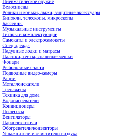
Пневматическое оружие
Велосипеды
Ролики и коньки, лыжи, защитные аксессуары
Бинокли, телескопы, микроскопы
Бассейны
Музыкальные инструменты
Гитары и комплектующие
Самокаты и электросамокаты
Спец одежда
Надувные лодки и матрасы
Палатки, тенты, спальные мешки
Фонари
Рыболовные снасти
Подводные видео-камеры
Рации
Металлоискатели
Тренажеры
Техника для дома
Водонагреватели
Кондиционеры
Пылесосы
Вентиляторы
Пароочистители
Обогреватели/конвекторы
Увлажнители и очистители воздуха