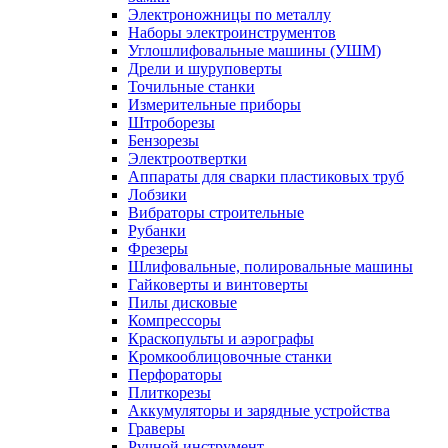
Электроножницы по металлу
Наборы электроинструментов
Углошлифовальные машины (УШМ)
Дрели и шуруповерты
Точильные станки
Измерительные приборы
Штроборезы
Бензорезы
Электроотвертки
Аппараты для сварки пластиковых труб
Лобзики
Вибраторы строительные
Рубанки
Фрезеры
Шлифовальные, полировальные машины
Гайковерты и винтоверты
Пилы дисковые
Компрессоры
Краскопульты и аэрографы
Кромкооблицовочные станки
Перфораторы
Плиткорезы
Аккумуляторы и зарядные устройства
Граверы
Ручной инструмент