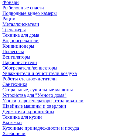
Фонари
Рыболовные снасти
Подводные видео-камеры
Рации
Металлоискатели
Тренажеры
Техника для дома
Водонагреватели
Кондиционеры
Пылесосы
Вентиляторы
Пароочистители
Обогреватели/конвекторы
Увлажнители и очистители воздуха
Роботы стеклоочистители
Сантехника
Стиральные, сушильные машины
Устройства для "Умного дома"
Утюги, парогенераторы, отпариватели
Швейные машины и оверлоки
Держатели, кронштейны
Техника для кухни
Вытяжки
Кухонные принадлежности и посуда
Хлебопечи