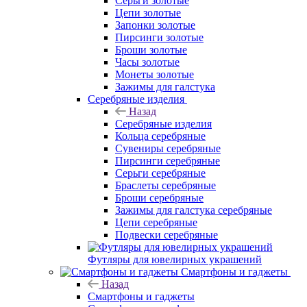
Серьги золотые
Цепи золотые
Запонки золотые
Пирсинги золотые
Броши золотые
Часы золотые
Монеты золотые
Зажимы для галстука
Серебряные изделия
Назад
Серебряные изделия
Кольца серебряные
Сувениры серебряные
Пирсинги серебряные
Серьги серебряные
Браслеты серебряные
Броши серебряные
Зажимы для галстука серебряные
Цепи серебряные
Подвески серебряные
Футляры для ювелирных украшений
Смартфоны и гаджеты
Назад
Смартфоны и гаджеты