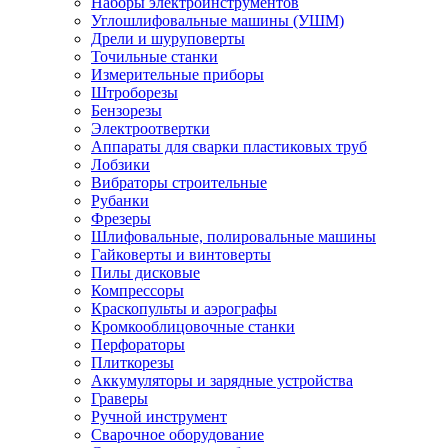
Наборы электроинструментов
Углошлифовальные машины (УШМ)
Дрели и шуруповерты
Точильные станки
Измерительные приборы
Штроборезы
Бензорезы
Электроотвертки
Аппараты для сварки пластиковых труб
Лобзики
Вибраторы строительные
Рубанки
Фрезеры
Шлифовальные, полировальные машины
Гайковерты и винтоверты
Пилы дисковые
Компрессоры
Краскопульты и аэрографы
Кромкооблицовочные станки
Перфораторы
Плиткорезы
Аккумуляторы и зарядные устройства
Граверы
Ручной инструмент
Сварочное оборудование