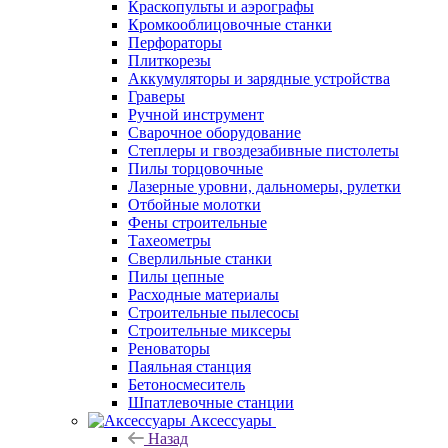
Краскопульты и аэрографы
Кромкооблицовочные станки
Перфораторы
Плиткорезы
Аккумуляторы и зарядные устройства
Граверы
Ручной инструмент
Сварочное оборудование
Степлеры и гвоздезабивные пистолеты
Пилы торцовочные
Лазерные уровни, дальномеры, рулетки
Отбойные молотки
Фены строительные
Тахеометры
Сверлильные станки
Пилы цепные
Расходные материалы
Строительные пылесосы
Строительные миксеры
Реноваторы
Паяльная станция
Бетоносмеситель
Шпатлевочные станции
Аксессуары
Назад