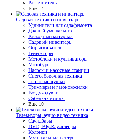
Разветвитель
Ещё 14
Садовая техника и инвентарь
Удлинители для сада/ремонта
Дачный умывальник
Расходный материал
Садовый инвентарь
Опрыскиватели
Генераторы
Мотоблоки и культиваторы
Мотобуры
Насосы и насосные станции
Снегоуборочная техника
Тепловые пушки
Триммеры и газонокосилки
Воздуходувки
Сабельные пилы
Ещё 10
Телевизоры, аудио-видео техника
Саундбары
DVD, Bly-Ray-плееры
Колонки
Музыкальные центры