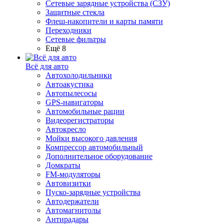
Сетевые зарядные устройства (СЗУ)
Защитные стекла
Флеш-накопители и карты памяти
Переходники
Сетевые фильтры
Ещё 8
Всё для авто
Автохолодильники
Автоакустика
Автопылесосы
GPS-навигаторы
Автомобильные рации
Видеорегистраторы
Автокресло
Мойки высокого давления
Компрессор автомобильный
Дополнительное оборудование
Домкраты
FM-модуляторы
Автовизитки
Пуско-зарядные устройства
Автодержатели
Автомагнитолы
Антирадары