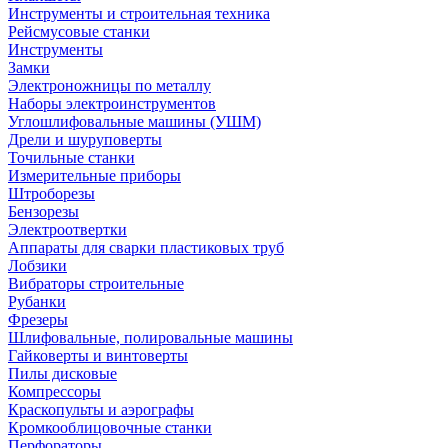
Инструменты и строительная техника
Рейсмусовые станки
Инструменты
Замки
Электроножницы по металлу
Наборы электроинструментов
Углошлифовальные машины (УШМ)
Дрели и шуруповерты
Точильные станки
Измерительные приборы
Штроборезы
Бензорезы
Электроотвертки
Аппараты для сварки пластиковых труб
Лобзики
Вибраторы строительные
Рубанки
Фрезеры
Шлифовальные, полировальные машины
Гайковерты и винтоверты
Пилы дисковые
Компрессоры
Краскопульты и аэрографы
Кромкооблицовочные станки
Перфораторы