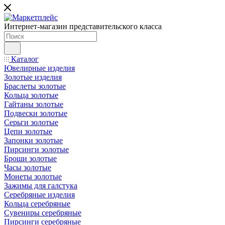
Интернет-магазин представительского класса
Каталог
Ювелирные изделия
Золотые изделия
Браслеты золотые
Кольца золотые
Гайтаны золотые
Подвески золотые
Серьги золотые
Цепи золотые
Запонки золотые
Пирсинги золотые
Броши золотые
Часы золотые
Монеты золотые
Зажимы для галстука
Серебряные изделия
Кольца серебряные
Сувениры серебряные
Пирсинги серебряные