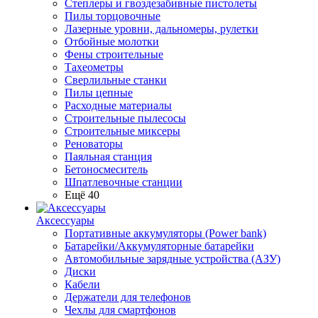
Степлеры и гвоздезабивные пистолеты
Пилы торцовочные
Лазерные уровни, дальномеры, рулетки
Отбойные молотки
Фены строительные
Тахеометры
Сверлильные станки
Пилы цепные
Расходные материалы
Строительные пылесосы
Строительные миксеры
Реноваторы
Паяльная станция
Бетоносмеситель
Шпатлевочные станции
Ещё 40
Аксессуары
Портативные аккумуляторы (Power bank)
Батарейки/Аккумуляторные батарейки
Автомобильные зарядные устройства (АЗУ)
Диски
Кабели
Держатели для телефонов
Чехлы для смартфонов