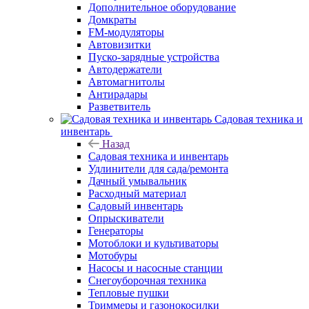
Дополнительное оборудование
Домкраты
FM-модуляторы
Автовизитки
Пуско-зарядные устройства
Автодержатели
Автомагнитолы
Антирадары
Разветвитель
Садовая техника и
инвентарь
Назад
Садовая техника и инвентарь
Удлинители для сада/ремонта
Дачный умывальник
Расходный материал
Садовый инвентарь
Опрыскиватели
Генераторы
Мотоблоки и культиваторы
Мотобуры
Насосы и насосные станции
Снегоуборочная техника
Тепловые пушки
Триммеры и газонокосилки