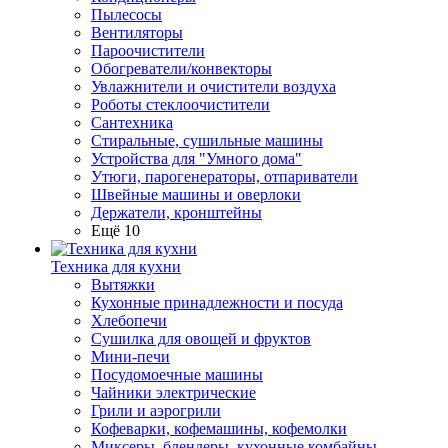
Пылесосы
Вентиляторы
Пароочистители
Обогреватели/конвекторы
Увлажнители и очистители воздуха
Роботы стеклоочистители
Сантехника
Стиральные, сушильные машины
Устройства для "Умного дома"
Утюги, парогенераторы, отпариватели
Швейные машины и оверлоки
Держатели, кронштейны
Ещё 10
Техника для кухни
Вытяжки
Кухонные принадлежности и посуда
Хлебопечи
Сушилка для овощей и фруктов
Мини-печи
Посудомоечные машины
Чайники электрические
Грили и аэрогрили
Кофеварки, кофемашины, кофемолки
Миксеры, блендеры, кухонные комбайны