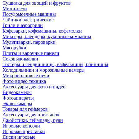
Сушилка для овощей и фруктов
Мини-печи
Посудомоечные машины
Чайники электрические
Грили и аэрогрили
Кофеварки, кофемашины, кофемолки
Миксеры, блендеры, кухонные комбайны
Мультиварки, пароварки
Мясорубки
Плиты и варочные панели
Соковыжималки
Тостеры и сендвичницы, вафельницы, блинницы
Холодильники и морозильные камеры
Микроволновые печи
Фото-видео техника
Аксессуары для фото и видео
Видеокамеры
Фотоаппараты
Экшн-камеры
Товары для геймеров
Аксессуары для приставок
Джойстики, геймпады, рули
Игровые консоли
Игровые приставки
Диски игровые