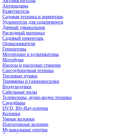
Автомагнитолы
Антирадары
Разветвитель
Садовая техника и инвентарь
Удлинители для сада/ремонта
Дачный умывальник
Расходный материал
Садовый инвентарь
Опрыскиватели
Генераторы
Мотоблоки и культиваторы
Мотобуры
Насосы и насосные станции
Снегоуборочная техника
Тепловые пушки
Триммеры и газонокосилки
Воздуходувки
Сабельные пилы
Телевизоры, аудио-видео техника
Саундбары
DVD, Bly-Ray-плееры
Колонки
Умные колонки
Портативные колонки
Музыкальные центры