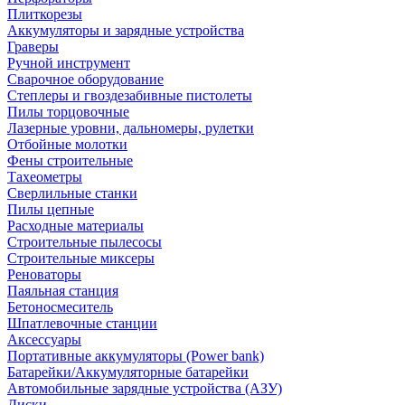
Плиткорезы
Аккумуляторы и зарядные устройства
Граверы
Ручной инструмент
Сварочное оборудование
Степлеры и гвоздезабивные пистолеты
Пилы торцовочные
Лазерные уровни, дальномеры, рулетки
Отбойные молотки
Фены строительные
Тахеометры
Сверлильные станки
Пилы цепные
Расходные материалы
Строительные пылесосы
Строительные миксеры
Реноваторы
Паяльная станция
Бетоносмеситель
Шпатлевочные станции
Аксессуары
Портативные аккумуляторы (Power bank)
Батарейки/Аккумуляторные батарейки
Автомобильные зарядные устройства (АЗУ)
Диски