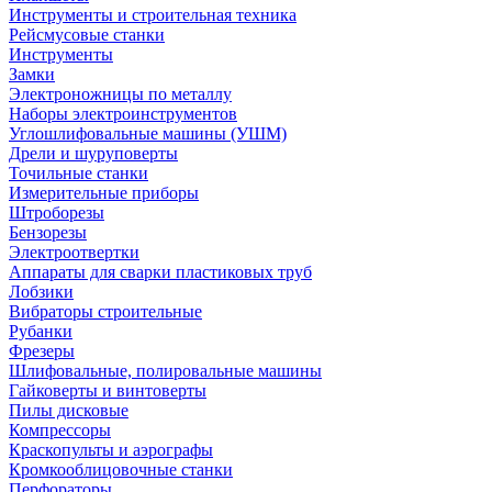
Инструменты и строительная техника
Рейсмусовые станки
Инструменты
Замки
Электроножницы по металлу
Наборы электроинструментов
Углошлифовальные машины (УШМ)
Дрели и шуруповерты
Точильные станки
Измерительные приборы
Штроборезы
Бензорезы
Электроотвертки
Аппараты для сварки пластиковых труб
Лобзики
Вибраторы строительные
Рубанки
Фрезеры
Шлифовальные, полировальные машины
Гайковерты и винтоверты
Пилы дисковые
Компрессоры
Краскопульты и аэрографы
Кромкооблицовочные станки
Перфораторы