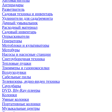
Автомагнитолы
Антирадары
Разветвитель
Садовая техника и инвентарь
Удлинители для сада/ремонта
Дачный умывальник
Расходный материал
Садовый инвентарь
Опрыскиватели
Генераторы
Мотоблоки и культиваторы
Мотобуры
Насосы и насосные станции
Снегоуборочная техника
Тепловые пушки
Триммеры и газонокосилки
Воздуходувки
Сабельные пилы
Телевизоры, аудио-видео техника
Саундбары
DVD, Bly-Ray-плееры
Колонки
Умные колонки
Портативные колонки
Музыкальные центры