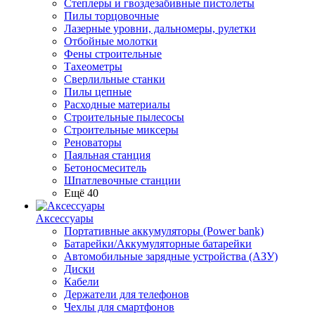
Степлеры и гвоздезабивные пистолеты
Пилы торцовочные
Лазерные уровни, дальномеры, рулетки
Отбойные молотки
Фены строительные
Тахеометры
Сверлильные станки
Пилы цепные
Расходные материалы
Строительные пылесосы
Строительные миксеры
Реноваторы
Паяльная станция
Бетоносмеситель
Шпатлевочные станции
Ещё 40
Аксессуары
Портативные аккумуляторы (Power bank)
Батарейки/Аккумуляторные батарейки
Автомобильные зарядные устройства (АЗУ)
Диски
Кабели
Держатели для телефонов
Чехлы для смартфонов