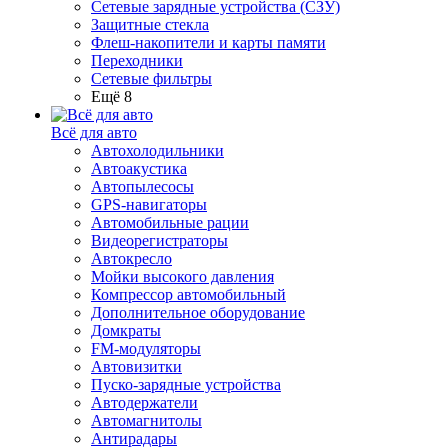
Сетевые зарядные устройства (СЗУ)
Защитные стекла
Флеш-накопители и карты памяти
Переходники
Сетевые фильтры
Ещё 8
Всё для авто
Автохолодильники
Автоакустика
Автопылесосы
GPS-навигаторы
Автомобильные рации
Видеорегистраторы
Автокресло
Мойки высокого давления
Компрессор автомобильный
Дополнительное оборудование
Домкраты
FM-модуляторы
Автовизитки
Пуско-зарядные устройства
Автодержатели
Автомагнитолы
Антирадары