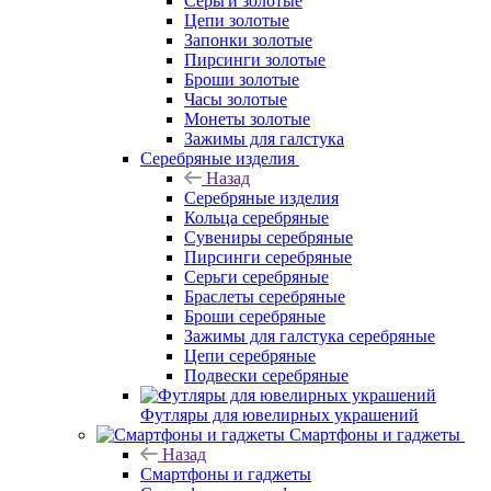
Серьги золотые
Цепи золотые
Запонки золотые
Пирсинги золотые
Броши золотые
Часы золотые
Монеты золотые
Зажимы для галстука
Серебряные изделия
Назад
Серебряные изделия
Кольца серебряные
Сувениры серебряные
Пирсинги серебряные
Серьги серебряные
Браслеты серебряные
Броши серебряные
Зажимы для галстука серебряные
Цепи серебряные
Подвески серебряные
Футляры для ювелирных украшений
Смартфоны и гаджеты
Назад
Смартфоны и гаджеты