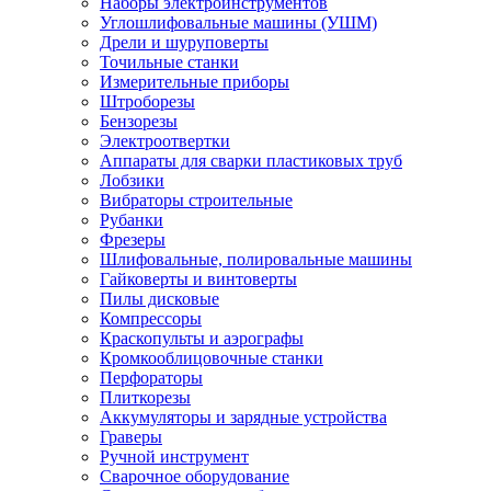
Наборы электроинструментов
Углошлифовальные машины (УШМ)
Дрели и шуруповерты
Точильные станки
Измерительные приборы
Штроборезы
Бензорезы
Электроотвертки
Аппараты для сварки пластиковых труб
Лобзики
Вибраторы строительные
Рубанки
Фрезеры
Шлифовальные, полировальные машины
Гайковерты и винтоверты
Пилы дисковые
Компрессоры
Краскопульты и аэрографы
Кромкооблицовочные станки
Перфораторы
Плиткорезы
Аккумуляторы и зарядные устройства
Граверы
Ручной инструмент
Сварочное оборудование