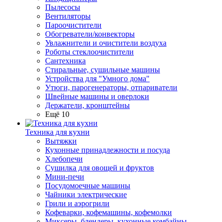
Пылесосы
Вентиляторы
Пароочистители
Обогреватели/конвекторы
Увлажнители и очистители воздуха
Роботы стеклоочистители
Сантехника
Стиральные, сушильные машины
Устройства для "Умного дома"
Утюги, парогенераторы, отпариватели
Швейные машины и оверлоки
Держатели, кронштейны
Ещё 10
Техника для кухни
Вытяжки
Кухонные принадлежности и посуда
Хлебопечи
Сушилка для овощей и фруктов
Мини-печи
Посудомоечные машины
Чайники электрические
Грили и аэрогрили
Кофеварки, кофемашины, кофемолки
Миксеры, блендеры, кухонные комбайны