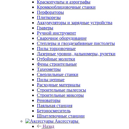
Краскопульты и аэрографы
Кромкооблицовочные станки
Перфораторы
Плиткорезы
Аккумуляторы и зарядные устройства
Граверы
Ручной инструмент
Сварочное оборудование
Степлеры и гвоздезабивные пистолеты
Пилы торцовочные
Лазерные уровни, дальномеры, рулетки
Отбойные молотки
Фены строительные
Тахеометры
Сверлильные станки
Пилы цепные
Расходные материалы
Строительные пылесосы
Строительные миксеры
Реноваторы
Паяльная станция
Бетоносмеситель
Шпатлевочные станции
Аксессуары
Назад