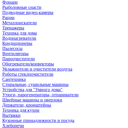
Фонари
Рыболовные снасти
Подводные видео-камеры
Рации
Металлоискатели
Тренажеры
Техника для дома
Водонагреватели
Кондиционеры
Пылесосы
Вентиляторы
Пароочистители
Обогреватели/конвекторы
Увлажнители и очистители воздуха
Роботы стеклоочистители
Сантехника
Стиральные, сушильные машины
Устройства для "Умного дома"
Утюги, парогенераторы, отпариватели
Швейные машины и оверлоки
Держатели, кронштейны
Техника для кухни
Вытяжки
Кухонные принадлежности и посуда
Хлебопечи