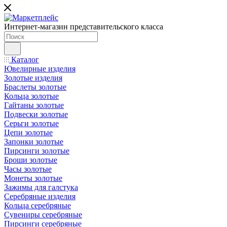
Интернет-магазин представительского класса
Каталог
Ювелирные изделия
Золотые изделия
Браслеты золотые
Кольца золотые
Гайтаны золотые
Подвески золотые
Серьги золотые
Цепи золотые
Запонки золотые
Пирсинги золотые
Броши золотые
Часы золотые
Монеты золотые
Зажимы для галстука
Серебряные изделия
Кольца серебряные
Сувениры серебряные
Пирсинги серебряные