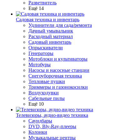
Разветвитель
Ещё 14
Садовая техника и инвентарь
Удлинители для сада/ремонта
Дачный умывальник
Расходный материал
Садовый инвентарь
Опрыскиватели
Генераторы
Мотоблоки и культиваторы
Мотобуры
Насосы и насосные станции
Снегоуборочная техника
Тепловые пушки
Триммеры и газонокосилки
Воздуходувки
Сабельные пилы
Ещё 10
Телевизоры, аудио-видео техника
Саундбары
DVD, Bly-Ray-плееры
Колонки
Музыкальные центры