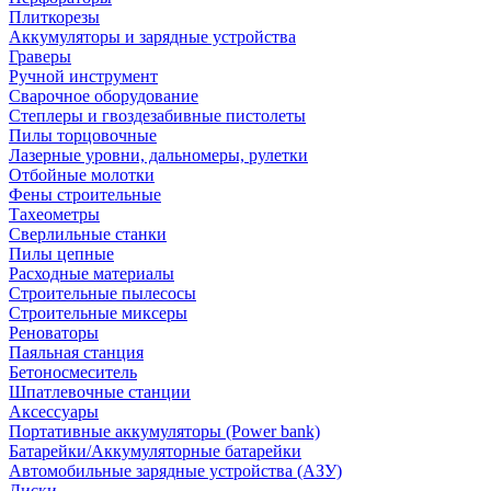
Плиткорезы
Аккумуляторы и зарядные устройства
Граверы
Ручной инструмент
Сварочное оборудование
Степлеры и гвоздезабивные пистолеты
Пилы торцовочные
Лазерные уровни, дальномеры, рулетки
Отбойные молотки
Фены строительные
Тахеометры
Сверлильные станки
Пилы цепные
Расходные материалы
Строительные пылесосы
Строительные миксеры
Реноваторы
Паяльная станция
Бетоносмеситель
Шпатлевочные станции
Аксессуары
Портативные аккумуляторы (Power bank)
Батарейки/Аккумуляторные батарейки
Автомобильные зарядные устройства (АЗУ)
Диски