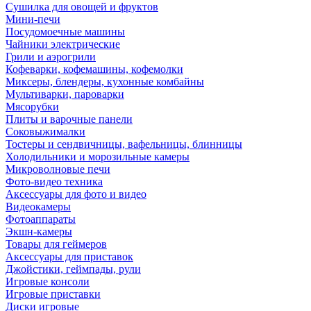
Сушилка для овощей и фруктов
Мини-печи
Посудомоечные машины
Чайники электрические
Грили и аэрогрили
Кофеварки, кофемашины, кофемолки
Миксеры, блендеры, кухонные комбайны
Мультиварки, пароварки
Мясорубки
Плиты и варочные панели
Соковыжималки
Тостеры и сендвичницы, вафельницы, блинницы
Холодильники и морозильные камеры
Микроволновые печи
Фото-видео техника
Аксессуары для фото и видео
Видеокамеры
Фотоаппараты
Экшн-камеры
Товары для геймеров
Аксессуары для приставок
Джойстики, геймпады, рули
Игровые консоли
Игровые приставки
Диски игровые