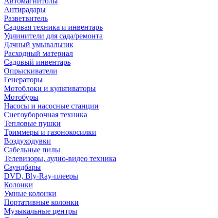
Автомагнитолы
Антирадары
Разветвитель
Садовая техника и инвентарь
Удлинители для сада/ремонта
Дачный умывальник
Расходный материал
Садовый инвентарь
Опрыскиватели
Генераторы
Мотоблоки и культиваторы
Мотобуры
Насосы и насосные станции
Снегоуборочная техника
Тепловые пушки
Триммеры и газонокосилки
Воздуходувки
Сабельные пилы
Телевизоры, аудио-видео техника
Саундбары
DVD, Bly-Ray-плееры
Колонки
Умные колонки
Портативные колонки
Музыкальные центры