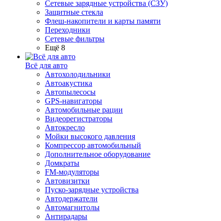
Сетевые зарядные устройства (СЗУ)
Защитные стекла
Флеш-накопители и карты памяти
Переходники
Сетевые фильтры
Ещё 8
Всё для авто
Автохолодильники
Автоакустика
Автопылесосы
GPS-навигаторы
Автомобильные рации
Видеорегистраторы
Автокресло
Мойки высокого давления
Компрессор автомобильный
Дополнительное оборудование
Домкраты
FM-модуляторы
Автовизитки
Пуско-зарядные устройства
Автодержатели
Автомагнитолы
Антирадары