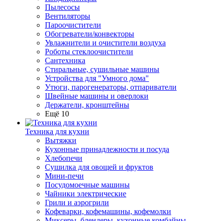
Пылесосы
Вентиляторы
Пароочистители
Обогреватели/конвекторы
Увлажнители и очистители воздуха
Роботы стеклоочистители
Сантехника
Стиральные, сушильные машины
Устройства для "Умного дома"
Утюги, парогенераторы, отпариватели
Швейные машины и оверлоки
Держатели, кронштейны
Ещё 10
Техника для кухни
Вытяжки
Кухонные принадлежности и посуда
Хлебопечи
Сушилка для овощей и фруктов
Мини-печи
Посудомоечные машины
Чайники электрические
Грили и аэрогрили
Кофеварки, кофемашины, кофемолки
Миксеры, блендеры, кухонные комбайны