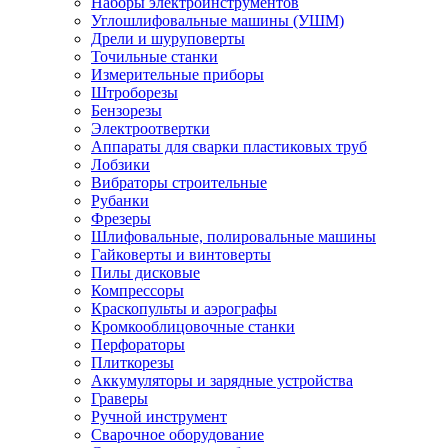
Наборы электроинструментов
Углошлифовальные машины (УШМ)
Дрели и шуруповерты
Точильные станки
Измерительные приборы
Штроборезы
Бензорезы
Электроотвертки
Аппараты для сварки пластиковых труб
Лобзики
Вибраторы строительные
Рубанки
Фрезеры
Шлифовальные, полировальные машины
Гайковерты и винтоверты
Пилы дисковые
Компрессоры
Краскопульты и аэрографы
Кромкооблицовочные станки
Перфораторы
Плиткорезы
Аккумуляторы и зарядные устройства
Граверы
Ручной инструмент
Сварочное оборудование