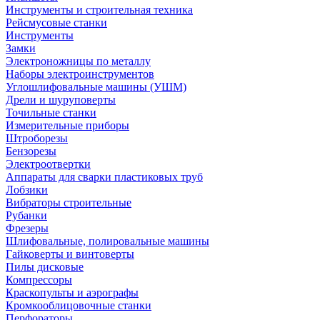
Инструменты и строительная техника
Рейсмусовые станки
Инструменты
Замки
Электроножницы по металлу
Наборы электроинструментов
Углошлифовальные машины (УШМ)
Дрели и шуруповерты
Точильные станки
Измерительные приборы
Штроборезы
Бензорезы
Электроотвертки
Аппараты для сварки пластиковых труб
Лобзики
Вибраторы строительные
Рубанки
Фрезеры
Шлифовальные, полировальные машины
Гайковерты и винтоверты
Пилы дисковые
Компрессоры
Краскопульты и аэрографы
Кромкооблицовочные станки
Перфораторы