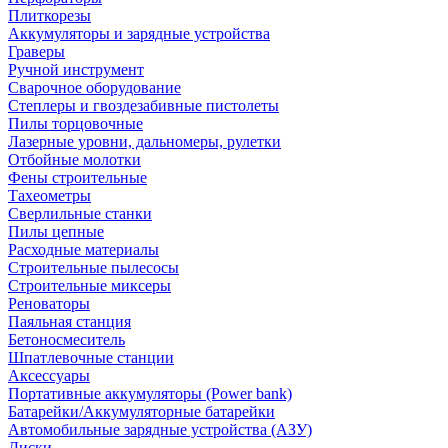
Плиткорезы
Аккумуляторы и зарядные устройства
Граверы
Ручной инструмент
Сварочное оборудование
Степлеры и гвоздезабивные пистолеты
Пилы торцовочные
Лазерные уровни, дальномеры, рулетки
Отбойные молотки
Фены строительные
Тахеометры
Сверлильные станки
Пилы цепные
Расходные материалы
Строительные пылесосы
Строительные миксеры
Реноваторы
Паяльная станция
Бетоносмеситель
Шпатлевочные станции
Аксессуары
Портативные аккумуляторы (Power bank)
Батарейки/Аккумуляторные батарейки
Автомобильные зарядные устройства (АЗУ)
Диски