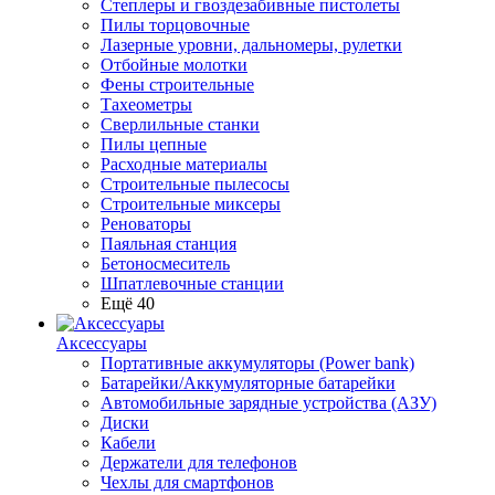
Степлеры и гвоздезабивные пистолеты
Пилы торцовочные
Лазерные уровни, дальномеры, рулетки
Отбойные молотки
Фены строительные
Тахеометры
Сверлильные станки
Пилы цепные
Расходные материалы
Строительные пылесосы
Строительные миксеры
Реноваторы
Паяльная станция
Бетоносмеситель
Шпатлевочные станции
Ещё 40
Аксессуары
Портативные аккумуляторы (Power bank)
Батарейки/Аккумуляторные батарейки
Автомобильные зарядные устройства (АЗУ)
Диски
Кабели
Держатели для телефонов
Чехлы для смартфонов