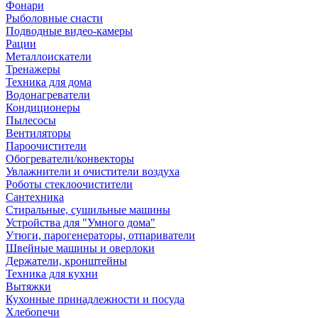
Фонари
Рыболовные снасти
Подводные видео-камеры
Рации
Металлоискатели
Тренажеры
Техника для дома
Водонагреватели
Кондиционеры
Пылесосы
Вентиляторы
Пароочистители
Обогреватели/конвекторы
Увлажнители и очистители воздуха
Роботы стеклоочистители
Сантехника
Стиральные, сушильные машины
Устройства для "Умного дома"
Утюги, парогенераторы, отпариватели
Швейные машины и оверлоки
Держатели, кронштейны
Техника для кухни
Вытяжки
Кухонные принадлежности и посуда
Хлебопечи