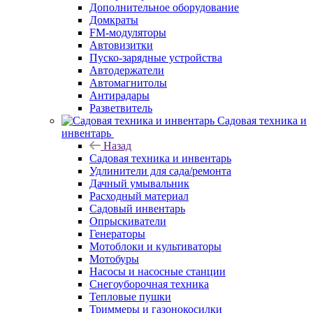
Дополнительное оборудование
Домкраты
FM-модуляторы
Автовизитки
Пуско-зарядные устройства
Автодержатели
Автомагнитолы
Антирадары
Разветвитель
Садовая техника и
инвентарь
Назад
Садовая техника и инвентарь
Удлинители для сада/ремонта
Дачный умывальник
Расходный материал
Садовый инвентарь
Опрыскиватели
Генераторы
Мотоблоки и культиваторы
Мотобуры
Насосы и насосные станции
Снегоуборочная техника
Тепловые пушки
Триммеры и газонокосилки