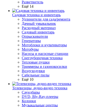
Разветвитель
Ещё 14
Садовая техника и инвентарь
Удлинители для сада/ремонта
Дачный умывальник
Расходный материал
Садовый инвентарь
Опрыскиватели
Генераторы
Мотоблоки и культиваторы
Мотобуры
Насосы и насосные станции
Снегоуборочная техника
Тепловые пушки
Триммеры и газонокосилки
Воздуходувки
Сабельные пилы
Ещё 10
Телевизоры, аудио-видео техника
Саундбары
DVD, Bly-Ray-плееры
Колонки
Музыкальные центры