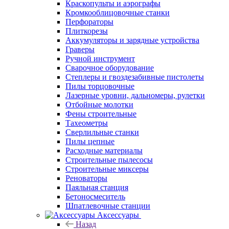
Краскопульты и аэрографы
Кромкооблицовочные станки
Перфораторы
Плиткорезы
Аккумуляторы и зарядные устройства
Граверы
Ручной инструмент
Сварочное оборудование
Степлеры и гвоздезабивные пистолеты
Пилы торцовочные
Лазерные уровни, дальномеры, рулетки
Отбойные молотки
Фены строительные
Тахеометры
Сверлильные станки
Пилы цепные
Расходные материалы
Строительные пылесосы
Строительные миксеры
Реноваторы
Паяльная станция
Бетоносмеситель
Шпатлевочные станции
Аксессуары
Назад