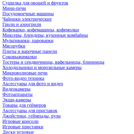
Сушилка для овощей и фруктов
Мини-печи
Посудомоечные машины
Чайники электрические
Грили и аэрогрили
Кофеварки, кофемашины, кофемолки
Миксеры, блендеры, кухонные комбайны
Мультиварки, пароварки
Мясорубки
Плиты и варочные панели
Соковыжималки
Тостеры и сендвичницы, вафельницы, блинницы
Холодильники и морозильные камеры
Микроволновые печи
Фото-видео техника
Аксессуары для фото и видео
Видеокамеры
Фотоаппараты
Экшн-камеры
Товары для геймеров
Аксессуары для приставок
Джойстики, геймпады, рули
Игровые консоли
Игровые приставки
Диски игровые