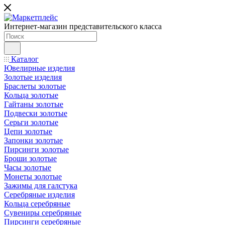
Интернет-магазин представительского класса
Каталог
Ювелирные изделия
Золотые изделия
Браслеты золотые
Кольца золотые
Гайтаны золотые
Подвески золотые
Серьги золотые
Цепи золотые
Запонки золотые
Пирсинги золотые
Броши золотые
Часы золотые
Монеты золотые
Зажимы для галстука
Серебряные изделия
Кольца серебряные
Сувениры серебряные
Пирсинги серебряные