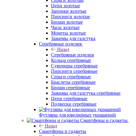
Серьги золотые
Цепи золотые
Запонки золотые
Пирсинги золотые
Броши золотые
Часы золотые
Монеты золотые
Зажимы для галстука
Серебряные изделия
Назад
Серебряные изделия
Кольца серебряные
Сувениры серебряные
Пирсинги серебряные
Серьги серебряные
Браслеты серебряные
Броши серебряные
Зажимы для галстука серебряные
Цепи серебряные
Подвески серебряные
Футляры для ювелирных украшений
Смартфоны и гаджеты
Назад
Смартфоны и гаджеты