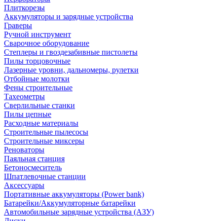
Плиткорезы
Аккумуляторы и зарядные устройства
Граверы
Ручной инструмент
Сварочное оборудование
Степлеры и гвоздезабивные пистолеты
Пилы торцовочные
Лазерные уровни, дальномеры, рулетки
Отбойные молотки
Фены строительные
Тахеометры
Сверлильные станки
Пилы цепные
Расходные материалы
Строительные пылесосы
Строительные миксеры
Реноваторы
Паяльная станция
Бетоносмеситель
Шпатлевочные станции
Аксессуары
Портативные аккумуляторы (Power bank)
Батарейки/Аккумуляторные батарейки
Автомобильные зарядные устройства (АЗУ)
Диски