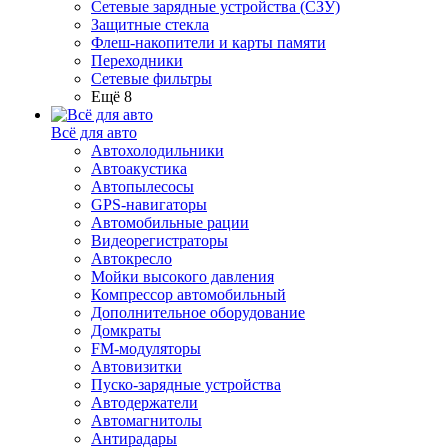
Сетевые зарядные устройства (СЗУ)
Защитные стекла
Флеш-накопители и карты памяти
Переходники
Сетевые фильтры
Ещё 8
Всё для авто
Автохолодильники
Автоакустика
Автопылесосы
GPS-навигаторы
Автомобильные рации
Видеорегистраторы
Автокресло
Мойки высокого давления
Компрессор автомобильный
Дополнительное оборудование
Домкраты
FM-модуляторы
Автовизитки
Пуско-зарядные устройства
Автодержатели
Автомагнитолы
Антирадары