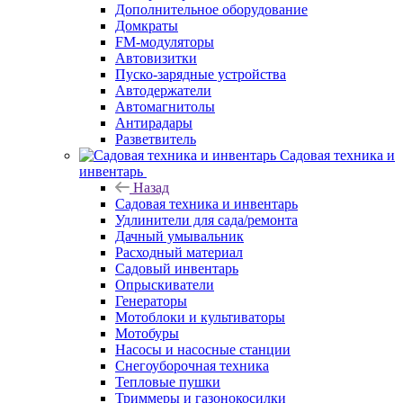
Дополнительное оборудование
Домкраты
FM-модуляторы
Автовизитки
Пуско-зарядные устройства
Автодержатели
Автомагнитолы
Антирадары
Разветвитель
Садовая техника и
инвентарь
Назад
Садовая техника и инвентарь
Удлинители для сада/ремонта
Дачный умывальник
Расходный материал
Садовый инвентарь
Опрыскиватели
Генераторы
Мотоблоки и культиваторы
Мотобуры
Насосы и насосные станции
Снегоуборочная техника
Тепловые пушки
Триммеры и газонокосилки