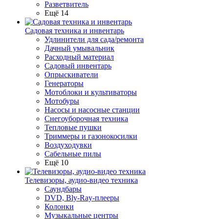
Разветвитель
Ещё 14
Садовая техника и инвентарь
Удлинители для сада/ремонта
Дачный умывальник
Расходный материал
Садовый инвентарь
Опрыскиватели
Генераторы
Мотоблоки и культиваторы
Мотобуры
Насосы и насосные станции
Снегоуборочная техника
Тепловые пушки
Триммеры и газонокосилки
Воздуходувки
Сабельные пилы
Ещё 10
Телевизоры, аудио-видео техника
Саундбары
DVD, Bly-Ray-плееры
Колонки
Музыкальные центры