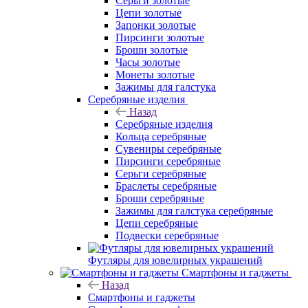
Серьги золотые
Цепи золотые
Запонки золотые
Пирсинги золотые
Броши золотые
Часы золотые
Монеты золотые
Зажимы для галстука
Серебряные изделия
Назад
Серебряные изделия
Кольца серебряные
Сувениры серебряные
Пирсинги серебряные
Серьги серебряные
Браслеты серебряные
Броши серебряные
Зажимы для галстука серебряные
Цепи серебряные
Подвески серебряные
Футляры для ювелирных украшений
Смартфоны и гаджеты
Назад
Смартфоны и гаджеты