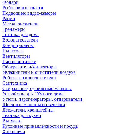
Фонари
Рыболовные снасти
Подводные видео-камеры
Рации
Металлоискатели
Тренажеры
Техника для дома
Водонагреватели
Кондиционеры
Пылесосы
Вентиляторы
Пароочистители
Обогреватели/конвекторы
Увлажнители и очистители воздуха
Роботы стеклоочистители
Сантехника
Стиральные, сушильные машины
Устройства для "Умного дома"
Утюги, парогенераторы, отпариватели
Швейные машины и оверлоки
Держатели, кронштейны
Техника для кухни
Вытяжки
Кухонные принадлежности и посуда
Хлебопечи