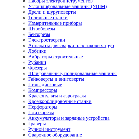
Наборы электроинструментов
Углошлифовальные машины (УШМ)
Дрели и шуруповерты
Точильные станки
Измерительные приборы
Штроборезы
Бензорезы
Электроотвертки
Аппараты для сварки пластиковых труб
Лобзики
Вибраторы строительные
Рубанки
Фрезеры
Шлифовальные, полировальные машины
Гайковерты и винтоверты
Пилы дисковые
Компрессоры
Краскопульты и аэрографы
Кромкооблицовочные станки
Перфораторы
Плиткорезы
Аккумуляторы и зарядные устройства
Граверы
Ручной инструмент
Сварочное оборудование