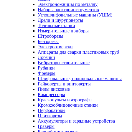
Электроножницы по металлу
Наборы электроинструментов
Углошлифовальные машины (УШМ)
Дрели и шуруповерты
Точильные станки
Измерительные приборы
Штроборезы
Бензорезы
Электроотвертки
Аппараты для сварки пластиковых труб
Лобзики
Вибраторы строительные
Рубанки
Фрезеры
Шлифовальные, полировальные машины
Гайковерты и винтоверты
Пилы дисковые
Компрессоры
Краскопульты и аэрографы
Кромкооблицовочные станки
Перфораторы
Плиткорезы
Аккумуляторы и зарядные устройства
Граверы
Ручной инструмент