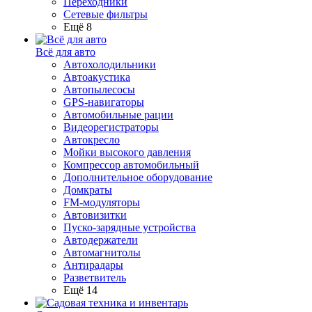
Переходники
Сетевые фильтры
Ещё 8
Всё для авто
Автохолодильники
Автоакустика
Автопылесосы
GPS-навигаторы
Автомобильные рации
Видеорегистраторы
Автокресло
Мойки высокого давления
Компрессор автомобильный
Дополнительное оборудование
Домкраты
FM-модуляторы
Автовизитки
Пуско-зарядные устройства
Автодержатели
Автомагнитолы
Антирадары
Разветвитель
Ещё 14