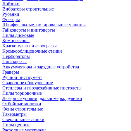
Лобзики
Вибраторы строительные
Рубанки
Фрезеры
Шлифовальные, полировальные машины
Гайковерты и винтоверты
Пилы дисковые
Компрессоры
Краскопульты и аэрографы
Кромкооблицовочные станки
Перфораторы
Плиткорезы
Аккумуляторы и зарядные устройства
Граверы
Ручной инструмент
Сварочное оборудование
Степлеры и гвоздезабивные пистолеты
Пилы торцовочные
Лазерные уровни, дальномеры, рулетки
Отбойные молотки
Фены строительные
Тахеометры
Сверлильные станки
Пилы цепные
Расходные материалы