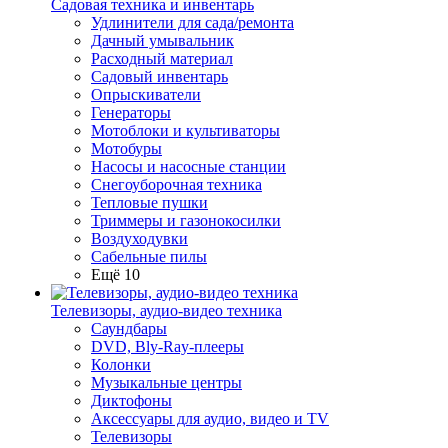
Садовая техника и инвентарь
Удлинители для сада/ремонта
Дачный умывальник
Расходный материал
Садовый инвентарь
Опрыскиватели
Генераторы
Мотоблоки и культиваторы
Мотобуры
Насосы и насосные станции
Снегоуборочная техника
Тепловые пушки
Триммеры и газонокосилки
Воздуходувки
Сабельные пилы
Ещё 10
Телевизоры, аудио-видео техника
Саундбары
DVD, Bly-Ray-плееры
Колонки
Музыкальные центры
Диктофоны
Аксессуары для аудио, видео и TV
Телевизоры