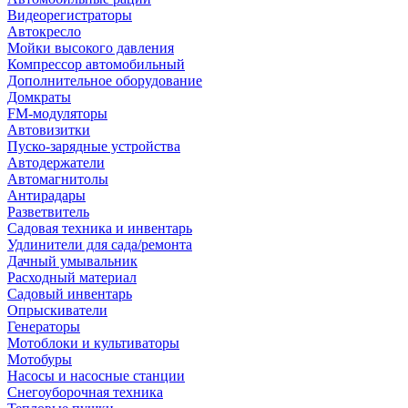
Видеорегистраторы
Автокресло
Мойки высокого давления
Компрессор автомобильный
Дополнительное оборудование
Домкраты
FM-модуляторы
Автовизитки
Пуско-зарядные устройства
Автодержатели
Автомагнитолы
Антирадары
Разветвитель
Садовая техника и инвентарь
Удлинители для сада/ремонта
Дачный умывальник
Расходный материал
Садовый инвентарь
Опрыскиватели
Генераторы
Мотоблоки и культиваторы
Мотобуры
Насосы и насосные станции
Снегоуборочная техника