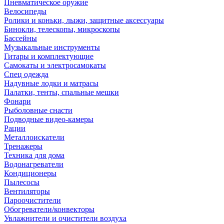
Пневматическое оружие
Велосипеды
Ролики и коньки, лыжи, защитные аксессуары
Бинокли, телескопы, микроскопы
Бассейны
Музыкальные инструменты
Гитары и комплектующие
Самокаты и электросамокаты
Спец одежда
Надувные лодки и матрасы
Палатки, тенты, спальные мешки
Фонари
Рыболовные снасти
Подводные видео-камеры
Рации
Металлоискатели
Тренажеры
Техника для дома
Водонагреватели
Кондиционеры
Пылесосы
Вентиляторы
Пароочистители
Обогреватели/конвекторы
Увлажнители и очистители воздуха