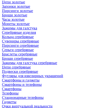
Цепи золотые
Запонки золотые
Пирсинги золотые
Броши золотые
Часы золотые
Монеты золотые
Зажимы для галстука
Серебряные изделия
Кольца серебряные
Сувениры серебряные
Пирсинги серебряные
Серьги серебряные
Браслеты серебряные
Броши серебряные
Зажимы для галстука серебряные
Цепи серебряные
Подвески серебряные
Футляры для ювелирных украшений
Смартфоны и гаджеты
Смартфоны и телефоны
Смартфоны
Телефоны
Стационарные телефоны
Гаджеты
Очки виртуальной реальности