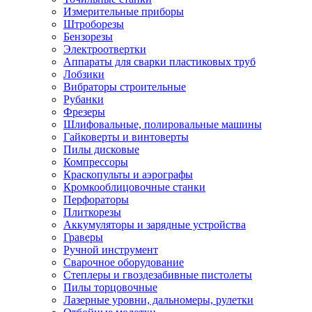
Измерительные приборы
Штроборезы
Бензорезы
Электроотвертки
Аппараты для сварки пластиковых труб
Лобзики
Вибраторы строительные
Рубанки
Фрезеры
Шлифовальные, полировальные машины
Гайковерты и винтоверты
Пилы дисковые
Компрессоры
Краскопульты и аэрографы
Кромкооблицовочные станки
Перфораторы
Плиткорезы
Аккумуляторы и зарядные устройства
Граверы
Ручной инструмент
Сварочное оборудование
Степлеры и гвоздезабивные пистолеты
Пилы торцовочные
Лазерные уровни, дальномеры, рулетки