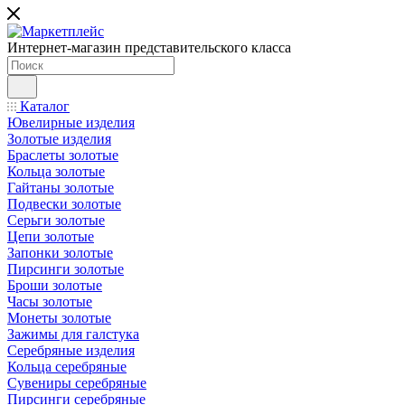
Интернет-магазин представительского класса
Каталог
Ювелирные изделия
Золотые изделия
Браслеты золотые
Кольца золотые
Гайтаны золотые
Подвески золотые
Серьги золотые
Цепи золотые
Запонки золотые
Пирсинги золотые
Броши золотые
Часы золотые
Монеты золотые
Зажимы для галстука
Серебряные изделия
Кольца серебряные
Сувениры серебряные
Пирсинги серебряные