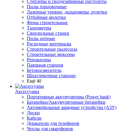
Степлеры и гвоздезабивные пистолеты
Пилы торцовочные
Лазерные уровни, дальномеры, рулетки
Отбойные молотки
Фены строительные
Тахеометры
Сверлильные станки
Пилы цепные
Расходные материалы
Строительные пылесосы
Строительные миксеры
Реноваторы
Паяльная станция
Бетоносмеситель
Шпатлевочные станции
Ещё 40
Аксессуары
Портативные аккумуляторы (Power bank)
Батарейки/Аккумуляторные батарейки
Автомобильные зарядные устройства (АЗУ)
Диски
Кабели
Держатели для телефонов
Чехлы для смартфонов