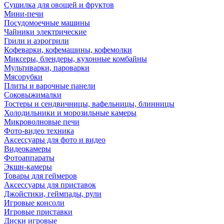
Сушилка для овощей и фруктов
Мини-печи
Посудомоечные машины
Чайники электрические
Грили и аэрогрили
Кофеварки, кофемашины, кофемолки
Миксеры, блендеры, кухонные комбайны
Мультиварки, пароварки
Мясорубки
Плиты и варочные панели
Соковыжималки
Тостеры и сендвичницы, вафельницы, блинницы
Холодильники и морозильные камеры
Микроволновые печи
Фото-видео техника
Аксессуары для фото и видео
Видеокамеры
Фотоаппараты
Экшн-камеры
Товары для геймеров
Аксессуары для приставок
Джойстики, геймпады, рули
Игровые консоли
Игровые приставки
Диски игровые