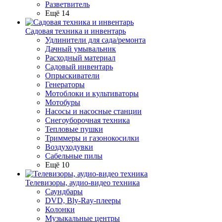
Разветвитель
Ещё 14
Садовая техника и инвентарь
Удлинители для сада/ремонта
Дачный умывальник
Расходный материал
Садовый инвентарь
Опрыскиватели
Генераторы
Мотоблоки и культиваторы
Мотобуры
Насосы и насосные станции
Снегоуборочная техника
Тепловые пушки
Триммеры и газонокосилки
Воздуходувки
Сабельные пилы
Ещё 10
Телевизоры, аудио-видео техника
Саундбары
DVD, Bly-Ray-плееры
Колонки
Музыкальные центры