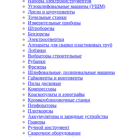
Наборы электроинструментов
Углошлифовальные машины (УШМ)
Дрели и шуруповерты
Точильные станки
Измерительные приборы
Штроборезы
Бензорезы
Электроотвертки
Аппараты для сварки пластиковых труб
Лобзики
Вибраторы строительные
Рубанки
Фрезеры
Шлифовальные, полировальные машины
Гайковерты и винтоверты
Пилы дисковые
Компрессоры
Краскопульты и аэрографы
Кромкооблицовочные станки
Перфораторы
Плиткорезы
Аккумуляторы и зарядные устройства
Граверы
Ручной инструмент
Сварочное оборудование