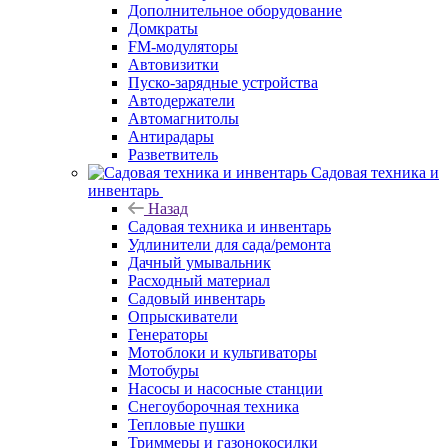
Дополнительное оборудование
Домкраты
FM-модуляторы
Автовизитки
Пуско-зарядные устройства
Автодержатели
Автомагнитолы
Антирадары
Разветвитель
Садовая техника и
инвентарь
Назад
Садовая техника и инвентарь
Удлинители для сада/ремонта
Дачный умывальник
Расходный материал
Садовый инвентарь
Опрыскиватели
Генераторы
Мотоблоки и культиваторы
Мотобуры
Насосы и насосные станции
Снегоуборочная техника
Тепловые пушки
Триммеры и газонокосилки