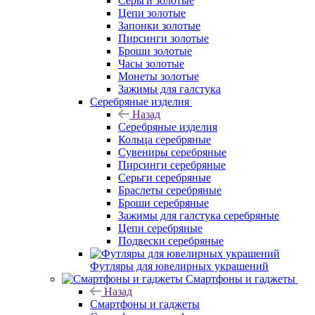
Серьги золотые
Цепи золотые
Запонки золотые
Пирсинги золотые
Броши золотые
Часы золотые
Монеты золотые
Зажимы для галстука
Серебряные изделия
Назад
Серебряные изделия
Кольца серебряные
Сувениры серебряные
Пирсинги серебряные
Серьги серебряные
Браслеты серебряные
Броши серебряные
Зажимы для галстука серебряные
Цепи серебряные
Подвески серебряные
Футляры для ювелирных украшений
Смартфоны и гаджеты
Назад
Смартфоны и гаджеты