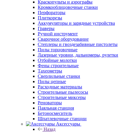
Краскопульты и аэрографы
Кромкооблицовочные станки
Перфораторы
Плиткорезы
Аккумуляторы и зарядные устройства
Граверы
Ручной инструмент
Сварочное оборудование
Степлеры и гвоздезабивные пистолеты
Пилы торцовочные
Лазерные уровни, дальномеры, рулетки
Отбойные молотки
Фены строительные
Тахеометры
Сверлильные станки
Пилы цепные
Расходные материалы
Строительные пылесосы
Строительные миксеры
Реноваторы
Паяльная станция
Бетоносмеситель
Шпатлевочные станции
Аксессуары
Назад