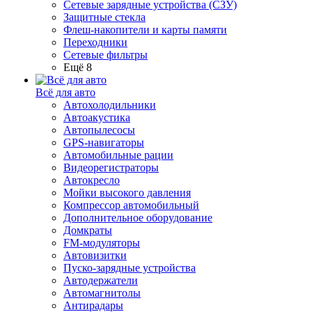
Сетевые зарядные устройства (СЗУ)
Защитные стекла
Флеш-накопители и карты памяти
Переходники
Сетевые фильтры
Ещё 8
Всё для авто
Автохолодильники
Автоакустика
Автопылесосы
GPS-навигаторы
Автомобильные рации
Видеорегистраторы
Автокресло
Мойки высокого давления
Компрессор автомобильный
Дополнительное оборудование
Домкраты
FM-модуляторы
Автовизитки
Пуско-зарядные устройства
Автодержатели
Автомагнитолы
Антирадары