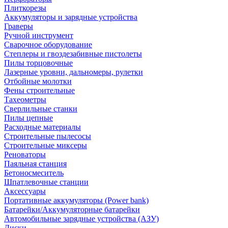
Плиткорезы
Аккумуляторы и зарядные устройства
Граверы
Ручной инструмент
Сварочное оборудование
Степлеры и гвоздезабивные пистолеты
Пилы торцовочные
Лазерные уровни, дальномеры, рулетки
Отбойные молотки
Фены строительные
Тахеометры
Сверлильные станки
Пилы цепные
Расходные материалы
Строительные пылесосы
Строительные миксеры
Реноваторы
Паяльная станция
Бетоносмеситель
Шпатлевочные станции
Аксессуары
Портативные аккумуляторы (Power bank)
Батарейки/Аккумуляторные батарейки
Автомобильные зарядные устройства (АЗУ)
Диски