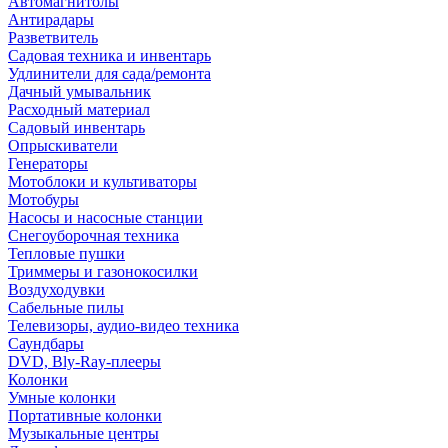
Автомагнитолы
Антирадары
Разветвитель
Садовая техника и инвентарь
Удлинители для сада/ремонта
Дачный умывальник
Расходный материал
Садовый инвентарь
Опрыскиватели
Генераторы
Мотоблоки и культиваторы
Мотобуры
Насосы и насосные станции
Снегоуборочная техника
Тепловые пушки
Триммеры и газонокосилки
Воздуходувки
Сабельные пилы
Телевизоры, аудио-видео техника
Саундбары
DVD, Bly-Ray-плееры
Колонки
Умные колонки
Портативные колонки
Музыкальные центры