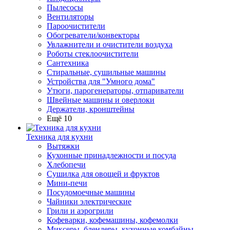
Пылесосы
Вентиляторы
Пароочистители
Обогреватели/конвекторы
Увлажнители и очистители воздуха
Роботы стеклоочистители
Сантехника
Стиральные, сушильные машины
Устройства для "Умного дома"
Утюги, парогенераторы, отпариватели
Швейные машины и оверлоки
Держатели, кронштейны
Ещё 10
Техника для кухни
Вытяжки
Кухонные принадлежности и посуда
Хлебопечи
Сушилка для овощей и фруктов
Мини-печи
Посудомоечные машины
Чайники электрические
Грили и аэрогрили
Кофеварки, кофемашины, кофемолки
Миксеры, блендеры, кухонные комбайны