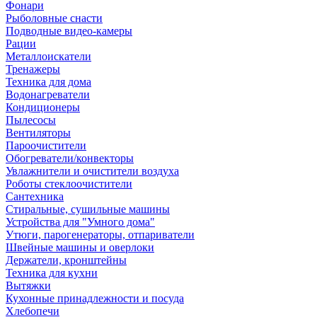
Фонари
Рыболовные снасти
Подводные видео-камеры
Рации
Металлоискатели
Тренажеры
Техника для дома
Водонагреватели
Кондиционеры
Пылесосы
Вентиляторы
Пароочистители
Обогреватели/конвекторы
Увлажнители и очистители воздуха
Роботы стеклоочистители
Сантехника
Стиральные, сушильные машины
Устройства для "Умного дома"
Утюги, парогенераторы, отпариватели
Швейные машины и оверлоки
Держатели, кронштейны
Техника для кухни
Вытяжки
Кухонные принадлежности и посуда
Хлебопечи