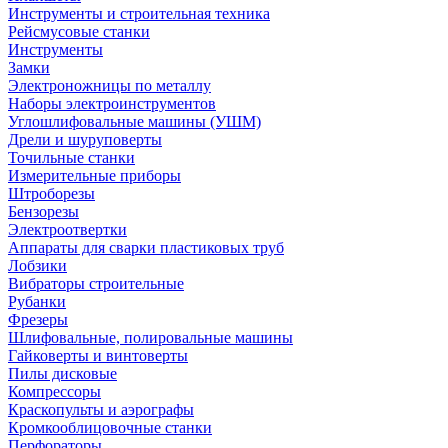
Инструменты и строительная техника
Рейсмусовые станки
Инструменты
Замки
Электроножницы по металлу
Наборы электроинструментов
Углошлифовальные машины (УШМ)
Дрели и шуруповерты
Точильные станки
Измерительные приборы
Штроборезы
Бензорезы
Электроотвертки
Аппараты для сварки пластиковых труб
Лобзики
Вибраторы строительные
Рубанки
Фрезеры
Шлифовальные, полировальные машины
Гайковерты и винтоверты
Пилы дисковые
Компрессоры
Краскопульты и аэрографы
Кромкооблицовочные станки
Перфораторы