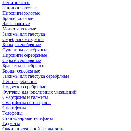
Цепи золотые
Запонки золотые
Пирсинги золотые
Броши золотые
Часы золотые
Монеты золотые
Зажимы для галстука
Серебряные изделия
Кольца серебряные
Сувениры серебряные
Пирсинги серебряные
Серьги серебряные
Браслеты серебряные
Броши серебряные
Зажимы для галстука серебряные
Цепи серебряные
Подвески серебряные
Футляры для ювелирных украшений
Смартфоны и гаджеты
Смартфоны и телефоны
Смартфоны
Телефоны
Стационарные телефоны
Гаджеты
Очки виртуальной реальности