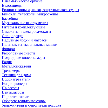
Пневматическое оружие
Велосипеды
Ролики и коньки, лыжи, защитные аксессуары
Бинокли, телескопы, микроскопы
Бассейны
Музыкальные инструменты
Гитары и комплектующие
Самокаты и электросамокаты
Спец одежда
Надувные лодки и матрасы
Палатки, тенты, спальные мешки
Фонари
Рыболовные снасти
Подводные видео-камеры
Рации
Металлоискатели
Тренажеры
Техника для дома
Водонагреватели
Кондиционеры
Пылесосы
Вентиляторы
Пароочистители
Обогреватели/конвекторы
Увлажнители и очистители воздуха