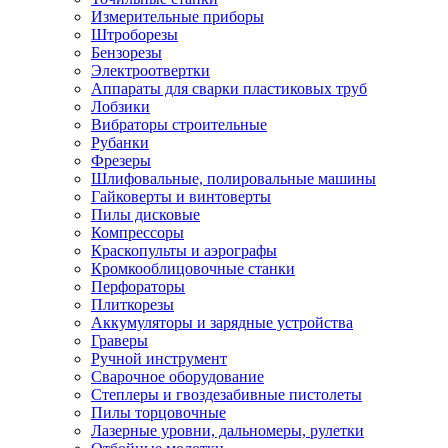
Измерительные приборы
Штроборезы
Бензорезы
Электроотвертки
Аппараты для сварки пластиковых труб
Лобзики
Вибраторы строительные
Рубанки
Фрезеры
Шлифовальные, полировальные машины
Гайковерты и винтоверты
Пилы дисковые
Компрессоры
Краскопульты и аэрографы
Кромкооблицовочные станки
Перфораторы
Плиткорезы
Аккумуляторы и зарядные устройства
Граверы
Ручной инструмент
Сварочное оборудование
Степлеры и гвоздезабивные пистолеты
Пилы торцовочные
Лазерные уровни, дальномеры, рулетки