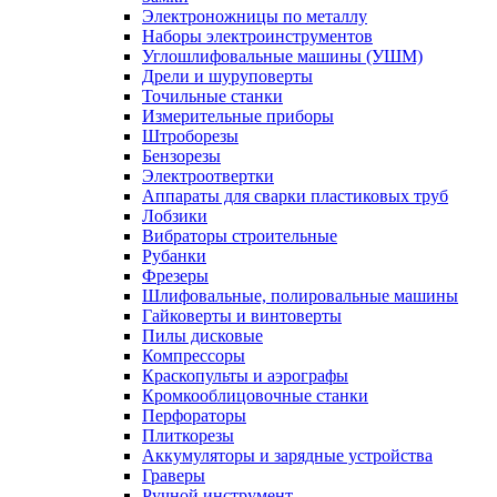
Электроножницы по металлу
Наборы электроинструментов
Углошлифовальные машины (УШМ)
Дрели и шуруповерты
Точильные станки
Измерительные приборы
Штроборезы
Бензорезы
Электроотвертки
Аппараты для сварки пластиковых труб
Лобзики
Вибраторы строительные
Рубанки
Фрезеры
Шлифовальные, полировальные машины
Гайковерты и винтоверты
Пилы дисковые
Компрессоры
Краскопульты и аэрографы
Кромкооблицовочные станки
Перфораторы
Плиткорезы
Аккумуляторы и зарядные устройства
Граверы
Ручной инструмент