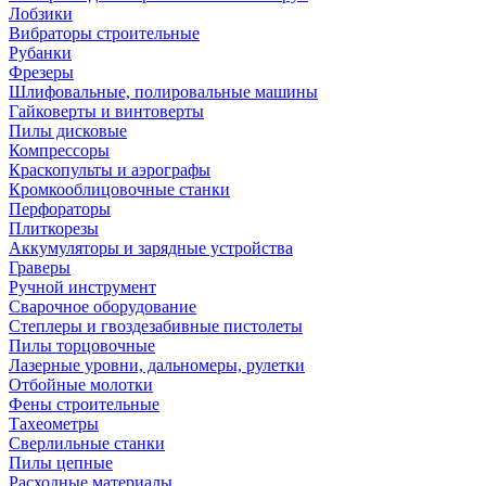
Лобзики
Вибраторы строительные
Рубанки
Фрезеры
Шлифовальные, полировальные машины
Гайковерты и винтоверты
Пилы дисковые
Компрессоры
Краскопульты и аэрографы
Кромкооблицовочные станки
Перфораторы
Плиткорезы
Аккумуляторы и зарядные устройства
Граверы
Ручной инструмент
Сварочное оборудование
Степлеры и гвоздезабивные пистолеты
Пилы торцовочные
Лазерные уровни, дальномеры, рулетки
Отбойные молотки
Фены строительные
Тахеометры
Сверлильные станки
Пилы цепные
Расходные материалы