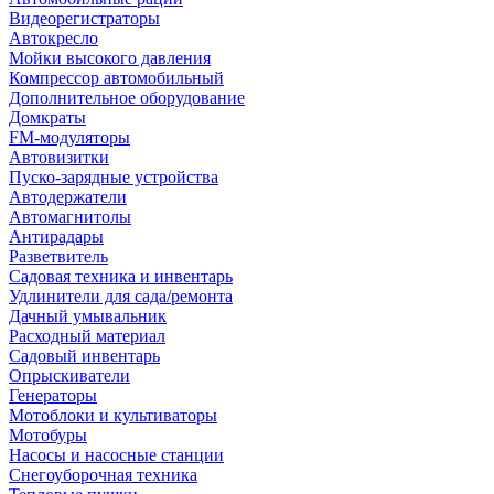
Видеорегистраторы
Автокресло
Мойки высокого давления
Компрессор автомобильный
Дополнительное оборудование
Домкраты
FM-модуляторы
Автовизитки
Пуско-зарядные устройства
Автодержатели
Автомагнитолы
Антирадары
Разветвитель
Садовая техника и инвентарь
Удлинители для сада/ремонта
Дачный умывальник
Расходный материал
Садовый инвентарь
Опрыскиватели
Генераторы
Мотоблоки и культиваторы
Мотобуры
Насосы и насосные станции
Снегоуборочная техника