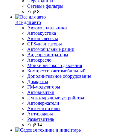
Переходники
Сетевые фильтры
Ещё 8
Всё для авто
Автохолодильники
Автоакустика
Автопылесосы
GPS-навигаторы
Автомобильные рации
Видеорегистраторы
Автокресло
Мойки высокого давления
Компрессор автомобильный
Дополнительное оборудование
Домкраты
FM-модуляторы
Автовизитки
Пуско-зарядные устройства
Автодержатели
Автомагнитолы
Антирадары
Разветвитель
Ещё 14