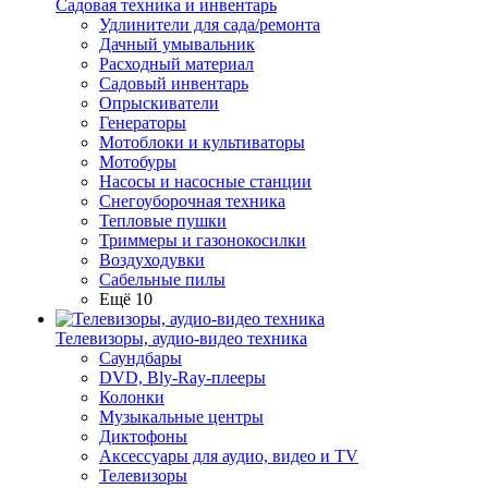
Садовая техника и инвентарь
Удлинители для сада/ремонта
Дачный умывальник
Расходный материал
Садовый инвентарь
Опрыскиватели
Генераторы
Мотоблоки и культиваторы
Мотобуры
Насосы и насосные станции
Снегоуборочная техника
Тепловые пушки
Триммеры и газонокосилки
Воздуходувки
Сабельные пилы
Ещё 10
Телевизоры, аудио-видео техника
Саундбары
DVD, Bly-Ray-плееры
Колонки
Музыкальные центры
Диктофоны
Аксессуары для аудио, видео и TV
Телевизоры