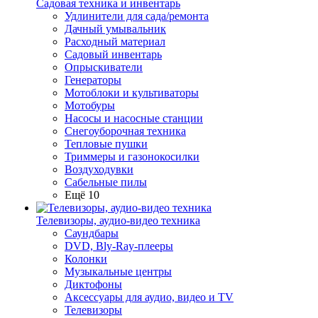
Садовая техника и инвентарь
Удлинители для сада/ремонта
Дачный умывальник
Расходный материал
Садовый инвентарь
Опрыскиватели
Генераторы
Мотоблоки и культиваторы
Мотобуры
Насосы и насосные станции
Снегоуборочная техника
Тепловые пушки
Триммеры и газонокосилки
Воздуходувки
Сабельные пилы
Ещё 10
Телевизоры, аудио-видео техника
Саундбары
DVD, Bly-Ray-плееры
Колонки
Музыкальные центры
Диктофоны
Аксессуары для аудио, видео и TV
Телевизоры