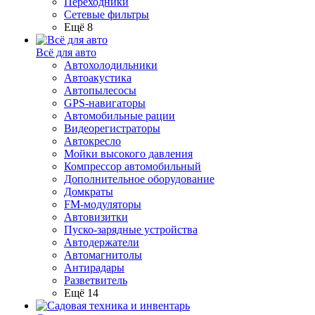
Переходники
Сетевые фильтры
Ещё 8
Всё для авто
Автохолодильники
Автоакустика
Автопылесосы
GPS-навигаторы
Автомобильные рации
Видеорегистраторы
Автокресло
Мойки высокого давления
Компрессор автомобильный
Дополнительное оборудование
Домкраты
FM-модуляторы
Автовизитки
Пуско-зарядные устройства
Автодержатели
Автомагнитолы
Антирадары
Разветвитель
Ещё 14