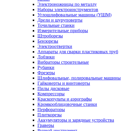
Электроножницы по металлу
Наборы электроинструментов
Углошлифовальные машины (УШМ)
Дрели и шуруповерты
Точильные станки
Измерительные приборы
Штроборезы
Бензорезы
Электроотвертки
Аппараты для сварки пластиковых труб
Лобзики
Вибраторы строительные
Рубанки
Фрезеры
Шлифовальные, полировальные машины
Гайковерты и винтоверты
Пилы дисковые
Компрессоры
Краскопульты и аэрографы
Кромкооблицовочные станки
Перфораторы
Плиткорезы
Аккумуляторы и зарядные устройства
Граверы
Ручной инструмент