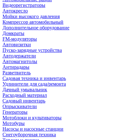
Видеорегистраторы
Автокресло
Мойки высокого давления
Компрессор автомобильный
Дополнительное оборудование
Домкраты
FM-модуляторы
Автовизитки
Пуско-зарядные устройства
Автодержатели
Автомагнитолы
Антирадары
Разветвитель
Садовая техника и инвентарь
Удлинители для сада/ремонта
Дачный умывальник
Расходный материал
Садовый инвентарь
Опрыскиватели
Генераторы
Мотоблоки и культиваторы
Мотобуры
Насосы и насосные станции
Снегоуборочная техника