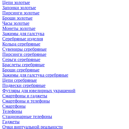
Цепи золотые
Запонки золотые
Пирсинги золотые
Броши золотые
Часы золотые
Монеты золотые
Зажимы для галстука
Серебряные изделия
Кольца серебряные
Сувениры серебряные
Пирсинги серебряные
Серьги серебряные
Браслеты серебряные
Броши серебряные
Зажимы для галстука серебряные
Цепи серебряные
Подвески серебряные
Футляры для ювелирных украшений
Смартфоны и гаджеты
Смартфоны и телефоны
Смартфоны
Телефоны
Стационарные телефоны
Гаджеты
Очки виртуальной реальности