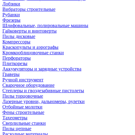
Лобзики
Вибраторы строительные
Рубанки
Фрезеры
Шлифовальные, полировальные машины
Гайковерты и винтоверты
Пилы дисковые
Компрессоры
Краскопульты и аэрографы
Кромкооблицовочные станки
Перфораторы
Плиткорезы
Аккумуляторы и зарядные устройства
Граверы
Ручной инструмент
Сварочное оборудование
Степлеры и гвоздезабивные пистолеты
Пилы торцовочные
Лазерные уровни, дальномеры, рулетки
Отбойные молотки
Фены строительные
Тахеометры
Сверлильные станки
Пилы цепные
Расходные материалы