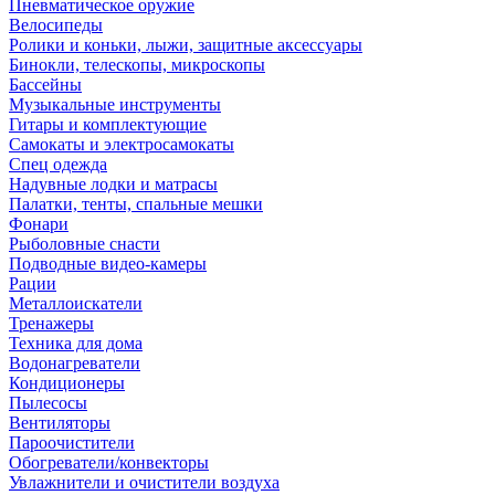
Пневматическое оружие
Велосипеды
Ролики и коньки, лыжи, защитные аксессуары
Бинокли, телескопы, микроскопы
Бассейны
Музыкальные инструменты
Гитары и комплектующие
Самокаты и электросамокаты
Спец одежда
Надувные лодки и матрасы
Палатки, тенты, спальные мешки
Фонари
Рыболовные снасти
Подводные видео-камеры
Рации
Металлоискатели
Тренажеры
Техника для дома
Водонагреватели
Кондиционеры
Пылесосы
Вентиляторы
Пароочистители
Обогреватели/конвекторы
Увлажнители и очистители воздуха