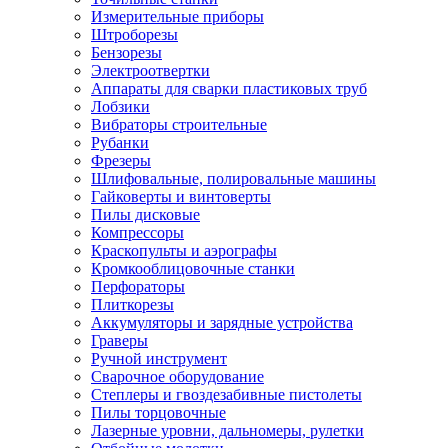
Измерительные приборы
Штроборезы
Бензорезы
Электроотвертки
Аппараты для сварки пластиковых труб
Лобзики
Вибраторы строительные
Рубанки
Фрезеры
Шлифовальные, полировальные машины
Гайковерты и винтоверты
Пилы дисковые
Компрессоры
Краскопульты и аэрографы
Кромкооблицовочные станки
Перфораторы
Плиткорезы
Аккумуляторы и зарядные устройства
Граверы
Ручной инструмент
Сварочное оборудование
Степлеры и гвоздезабивные пистолеты
Пилы торцовочные
Лазерные уровни, дальномеры, рулетки