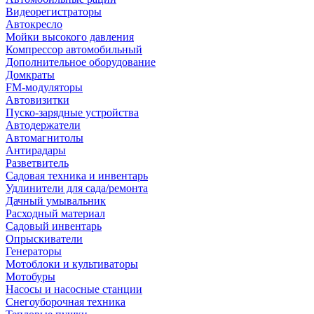
Видеорегистраторы
Автокресло
Мойки высокого давления
Компрессор автомобильный
Дополнительное оборудование
Домкраты
FM-модуляторы
Автовизитки
Пуско-зарядные устройства
Автодержатели
Автомагнитолы
Антирадары
Разветвитель
Садовая техника и инвентарь
Удлинители для сада/ремонта
Дачный умывальник
Расходный материал
Садовый инвентарь
Опрыскиватели
Генераторы
Мотоблоки и культиваторы
Мотобуры
Насосы и насосные станции
Снегоуборочная техника