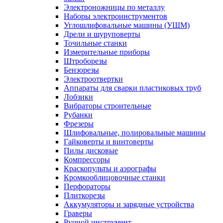
Электроножницы по металлу
Наборы электроинструментов
Углошлифовальные машины (УШМ)
Дрели и шуруповерты
Точильные станки
Измерительные приборы
Штроборезы
Бензорезы
Электроотвертки
Аппараты для сварки пластиковых труб
Лобзики
Вибраторы строительные
Рубанки
Фрезеры
Шлифовальные, полировальные машины
Гайковерты и винтоверты
Пилы дисковые
Компрессоры
Краскопульты и аэрографы
Кромкооблицовочные станки
Перфораторы
Плиткорезы
Аккумуляторы и зарядные устройства
Граверы
Ручной инструмент