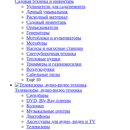
Садовая техника и инвентарь
Удлинители для сада/ремонта
Дачный умывальник
Расходный материал
Садовый инвентарь
Опрыскиватели
Генераторы
Мотоблоки и культиваторы
Мотобуры
Насосы и насосные станции
Снегоуборочная техника
Тепловые пушки
Триммеры и газонокосилки
Воздуходувки
Сабельные пилы
Ещё 10
Телевизоры, аудио-видео техника
Саундбары
DVD, Bly-Ray-плееры
Колонки
Музыкальные центры
Диктофоны
Аксессуары для аудио, видео и TV
Телевизоры