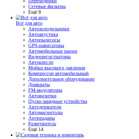
Переходники
Сетевые фильтры
Ещё 8
Всё для авто
Автохолодильники
Автоакустика
Автопылесосы
GPS-навигаторы
Автомобильные рации
Видеорегистраторы
Автокресло
Мойки высокого давления
Компрессор автомобильный
Дополнительное оборудование
Домкраты
FM-модуляторы
Автовизитки
Пуско-зарядные устройства
Автодержатели
Автомагнитолы
Антирадары
Разветвитель
Ещё 14