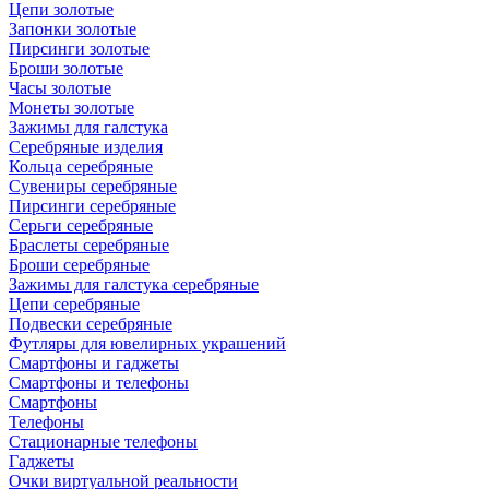
Цепи золотые
Запонки золотые
Пирсинги золотые
Броши золотые
Часы золотые
Монеты золотые
Зажимы для галстука
Серебряные изделия
Кольца серебряные
Сувениры серебряные
Пирсинги серебряные
Серьги серебряные
Браслеты серебряные
Броши серебряные
Зажимы для галстука серебряные
Цепи серебряные
Подвески серебряные
Футляры для ювелирных украшений
Смартфоны и гаджеты
Смартфоны и телефоны
Смартфоны
Телефоны
Стационарные телефоны
Гаджеты
Очки виртуальной реальности