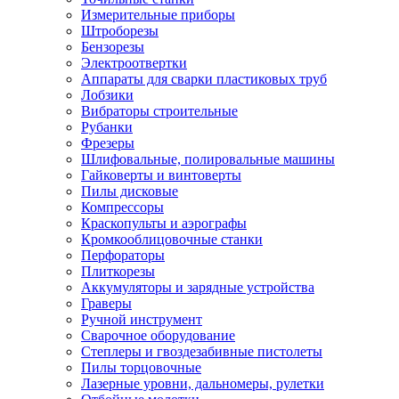
Измерительные приборы
Штроборезы
Бензорезы
Электроотвертки
Аппараты для сварки пластиковых труб
Лобзики
Вибраторы строительные
Рубанки
Фрезеры
Шлифовальные, полировальные машины
Гайковерты и винтоверты
Пилы дисковые
Компрессоры
Краскопульты и аэрографы
Кромкооблицовочные станки
Перфораторы
Плиткорезы
Аккумуляторы и зарядные устройства
Граверы
Ручной инструмент
Сварочное оборудование
Степлеры и гвоздезабивные пистолеты
Пилы торцовочные
Лазерные уровни, дальномеры, рулетки