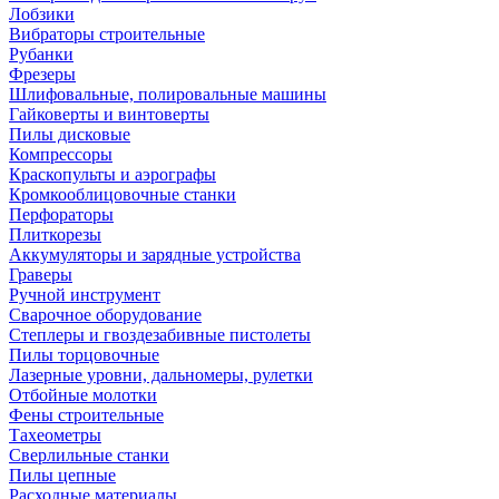
Лобзики
Вибраторы строительные
Рубанки
Фрезеры
Шлифовальные, полировальные машины
Гайковерты и винтоверты
Пилы дисковые
Компрессоры
Краскопульты и аэрографы
Кромкооблицовочные станки
Перфораторы
Плиткорезы
Аккумуляторы и зарядные устройства
Граверы
Ручной инструмент
Сварочное оборудование
Степлеры и гвоздезабивные пистолеты
Пилы торцовочные
Лазерные уровни, дальномеры, рулетки
Отбойные молотки
Фены строительные
Тахеометры
Сверлильные станки
Пилы цепные
Расходные материалы