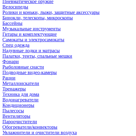
Пневматическое оружие
Велосипеды
Ролики и коньки, лыжи, защитные аксессуары
Бинокли, телескопы, микроскопы
Бассейны
Музыкальные инструменты
Гитары и комплектующие
Самокаты и электросамокаты
Спец одежда
Надувные лодки и матрасы
Палатки, тенты, спальные мешки
Фонари
Рыболовные снасти
Подводные видео-камеры
Рации
Металлоискатели
Тренажеры
Техника для дома
Водонагреватели
Кондиционеры
Пылесосы
Вентиляторы
Пароочистители
Обогреватели/конвекторы
Увлажнители и очистители воздуха