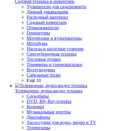
Садовая техника и инвентарь
Удлинители для сада/ремонта
Дачный умывальник
Расходный материал
Садовый инвентарь
Опрыскиватели
Генераторы
Мотоблоки и культиваторы
Мотобуры
Насосы и насосные станции
Снегоуборочная техника
Тепловые пушки
Триммеры и газонокосилки
Воздуходувки
Сабельные пилы
Ещё 10
Телевизоры, аудио-видео техника
Саундбары
DVD, Bly-Ray-плееры
Колонки
Музыкальные центры
Диктофоны
Аксессуары для аудио, видео и TV
Телевизоры