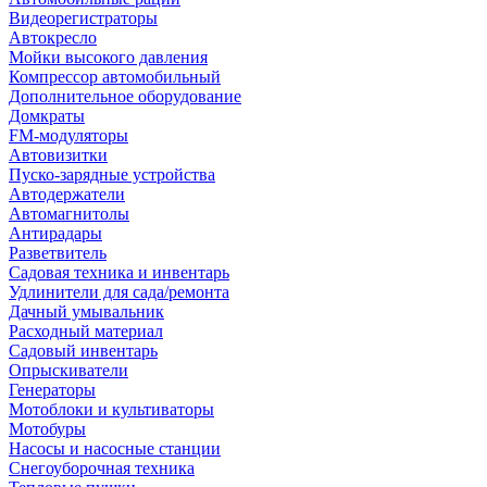
Видеорегистраторы
Автокресло
Мойки высокого давления
Компрессор автомобильный
Дополнительное оборудование
Домкраты
FM-модуляторы
Автовизитки
Пуско-зарядные устройства
Автодержатели
Автомагнитолы
Антирадары
Разветвитель
Садовая техника и инвентарь
Удлинители для сада/ремонта
Дачный умывальник
Расходный материал
Садовый инвентарь
Опрыскиватели
Генераторы
Мотоблоки и культиваторы
Мотобуры
Насосы и насосные станции
Снегоуборочная техника