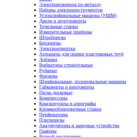
Электроножницы по металлу
Наборы электроинструментов
Углошлифовальные машины (УШМ)
Дрели и шуруповерты
Точильные станки
Измерительные приборы
Штроборезы
Бензорезы
Электроотвертки
Аппараты для сварки пластиковых труб
Лобзики
Вибраторы строительные
Рубанки
Фрезеры
Шлифовальные, полировальные машины
Гайковерты и винтоверты
Пилы дисковые
Компрессоры
Краскопульты и аэрографы
Кромкооблицовочные станки
Перфораторы
Плиткорезы
Аккумуляторы и зарядные устройства
Граверы
Ручной инструмент