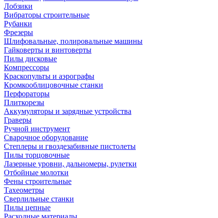
Лобзики
Вибраторы строительные
Рубанки
Фрезеры
Шлифовальные, полировальные машины
Гайковерты и винтоверты
Пилы дисковые
Компрессоры
Краскопульты и аэрографы
Кромкооблицовочные станки
Перфораторы
Плиткорезы
Аккумуляторы и зарядные устройства
Граверы
Ручной инструмент
Сварочное оборудование
Степлеры и гвоздезабивные пистолеты
Пилы торцовочные
Лазерные уровни, дальномеры, рулетки
Отбойные молотки
Фены строительные
Тахеометры
Сверлильные станки
Пилы цепные
Расходные материалы