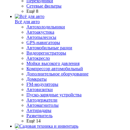
Переходники
Сетевые фильтры
Ещё 8
Всё для авто
Автохолодильники
Автоакустика
Автопылесосы
GPS-навигаторы
Автомобильные рации
Видеорегистраторы
Автокресло
Мойки высокого давления
Компрессор автомобильный
Дополнительное оборудование
Домкраты
FM-модуляторы
Автовизитки
Пуско-зарядные устройства
Автодержатели
Автомагнитолы
Антирадары
Разветвитель
Ещё 14