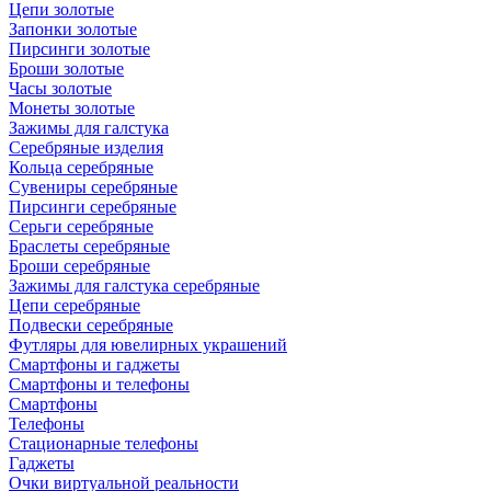
Цепи золотые
Запонки золотые
Пирсинги золотые
Броши золотые
Часы золотые
Монеты золотые
Зажимы для галстука
Серебряные изделия
Кольца серебряные
Сувениры серебряные
Пирсинги серебряные
Серьги серебряные
Браслеты серебряные
Броши серебряные
Зажимы для галстука серебряные
Цепи серебряные
Подвески серебряные
Футляры для ювелирных украшений
Смартфоны и гаджеты
Смартфоны и телефоны
Смартфоны
Телефоны
Стационарные телефоны
Гаджеты
Очки виртуальной реальности