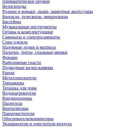
Пневматическое оружие
Велосипеды
Ролики и коньки, лыжи, защитные аксессуары
Бинокли, телескопы, микроскопы
Бассейны
Музыкальные инструменты
Гитары и комплектующие
Самокаты и электросамокаты
Спец одежда
Надувные лодки и матрасы
Палатки, тенты, спальные мешки
Фонари
Рыболовные снасти
Подводные видео-камеры
Рации
Металлоискатели
Тренажеры
Техника для дома
Водонагреватели
Кондиционеры
Пылесосы
Вентиляторы
Пароочистители
Обогреватели/конвекторы
Увлажнители и очистители воздуха