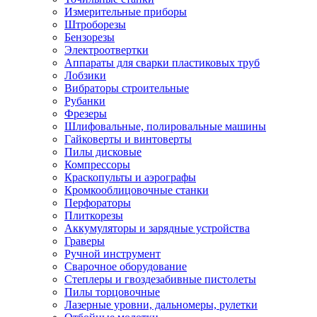
Измерительные приборы
Штроборезы
Бензорезы
Электроотвертки
Аппараты для сварки пластиковых труб
Лобзики
Вибраторы строительные
Рубанки
Фрезеры
Шлифовальные, полировальные машины
Гайковерты и винтоверты
Пилы дисковые
Компрессоры
Краскопульты и аэрографы
Кромкооблицовочные станки
Перфораторы
Плиткорезы
Аккумуляторы и зарядные устройства
Граверы
Ручной инструмент
Сварочное оборудование
Степлеры и гвоздезабивные пистолеты
Пилы торцовочные
Лазерные уровни, дальномеры, рулетки