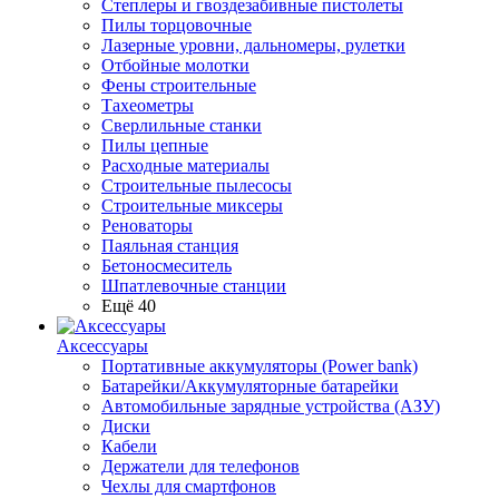
Степлеры и гвоздезабивные пистолеты
Пилы торцовочные
Лазерные уровни, дальномеры, рулетки
Отбойные молотки
Фены строительные
Тахеометры
Сверлильные станки
Пилы цепные
Расходные материалы
Строительные пылесосы
Строительные миксеры
Реноваторы
Паяльная станция
Бетоносмеситель
Шпатлевочные станции
Ещё 40
Аксессуары
Портативные аккумуляторы (Power bank)
Батарейки/Аккумуляторные батарейки
Автомобильные зарядные устройства (АЗУ)
Диски
Кабели
Держатели для телефонов
Чехлы для смартфонов