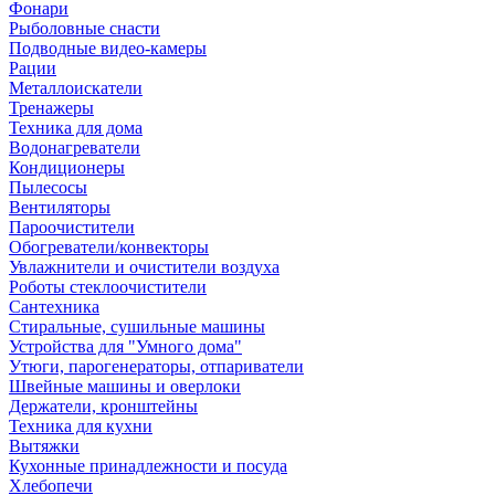
Фонари
Рыболовные снасти
Подводные видео-камеры
Рации
Металлоискатели
Тренажеры
Техника для дома
Водонагреватели
Кондиционеры
Пылесосы
Вентиляторы
Пароочистители
Обогреватели/конвекторы
Увлажнители и очистители воздуха
Роботы стеклоочистители
Сантехника
Стиральные, сушильные машины
Устройства для "Умного дома"
Утюги, парогенераторы, отпариватели
Швейные машины и оверлоки
Держатели, кронштейны
Техника для кухни
Вытяжки
Кухонные принадлежности и посуда
Хлебопечи