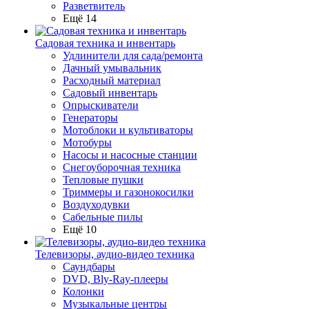
Разветвитель
Ещё 14
Садовая техника и инвентарь
Удлинители для сада/ремонта
Дачный умывальник
Расходный материал
Садовый инвентарь
Опрыскиватели
Генераторы
Мотоблоки и культиваторы
Мотобуры
Насосы и насосные станции
Снегоуборочная техника
Тепловые пушки
Триммеры и газонокосилки
Воздуходувки
Сабельные пилы
Ещё 10
Телевизоры, аудио-видео техника
Саундбары
DVD, Bly-Ray-плееры
Колонки
Музыкальные центры