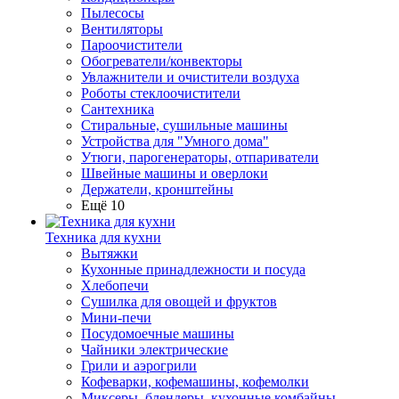
Пылесосы
Вентиляторы
Пароочистители
Обогреватели/конвекторы
Увлажнители и очистители воздуха
Роботы стеклоочистители
Сантехника
Стиральные, сушильные машины
Устройства для "Умного дома"
Утюги, парогенераторы, отпариватели
Швейные машины и оверлоки
Держатели, кронштейны
Ещё 10
Техника для кухни
Вытяжки
Кухонные принадлежности и посуда
Хлебопечи
Сушилка для овощей и фруктов
Мини-печи
Посудомоечные машины
Чайники электрические
Грили и аэрогрили
Кофеварки, кофемашины, кофемолки
Миксеры, блендеры, кухонные комбайны