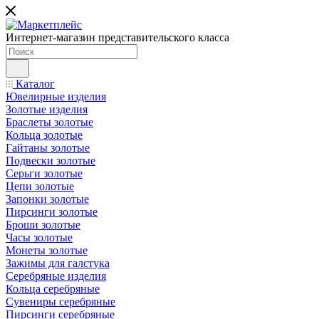
Интернет-магазин представительского класса
Каталог
Ювелирные изделия
Золотые изделия
Браслеты золотые
Кольца золотые
Гайтаны золотые
Подвески золотые
Серьги золотые
Цепи золотые
Запонки золотые
Пирсинги золотые
Броши золотые
Часы золотые
Монеты золотые
Зажимы для галстука
Серебряные изделия
Кольца серебряные
Сувениры серебряные
Пирсинги серебряные