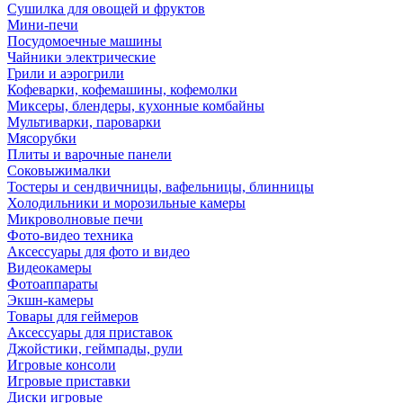
Сушилка для овощей и фруктов
Мини-печи
Посудомоечные машины
Чайники электрические
Грили и аэрогрили
Кофеварки, кофемашины, кофемолки
Миксеры, блендеры, кухонные комбайны
Мультиварки, пароварки
Мясорубки
Плиты и варочные панели
Соковыжималки
Тостеры и сендвичницы, вафельницы, блинницы
Холодильники и морозильные камеры
Микроволновые печи
Фото-видео техника
Аксессуары для фото и видео
Видеокамеры
Фотоаппараты
Экшн-камеры
Товары для геймеров
Аксессуары для приставок
Джойстики, геймпады, рули
Игровые консоли
Игровые приставки
Диски игровые