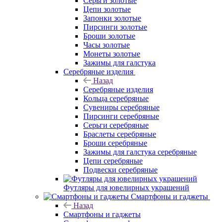
Серьги золотые
Цепи золотые
Запонки золотые
Пирсинги золотые
Броши золотые
Часы золотые
Монеты золотые
Зажимы для галстука
Серебряные изделия
Назад
Серебряные изделия
Кольца серебряные
Сувениры серебряные
Пирсинги серебряные
Серьги серебряные
Браслеты серебряные
Броши серебряные
Зажимы для галстука серебряные
Цепи серебряные
Подвески серебряные
Футляры для ювелирных украшений
Смартфоны и гаджеты
Назад
Смартфоны и гаджеты