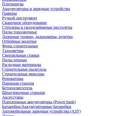
Плиткорезы
Аккумуляторы и зарядные устройства
Граверы
Ручной инструмент
Сварочное оборудование
Степлеры и гвоздезабивные пистолеты
Пилы торцовочные
Лазерные уровни, дальномеры, рулетки
Отбойные молотки
Фены строительные
Тахеометры
Сверлильные станки
Пилы цепные
Расходные материалы
Строительные пылесосы
Строительные миксеры
Реноваторы
Паяльная станция
Бетоносмеситель
Шпатлевочные станции
Аксессуары
Портативные аккумуляторы (Power bank)
Батарейки/Аккумуляторные батарейки
Автомобильные зарядные устройства (АЗУ)
Диски