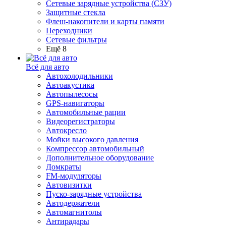
Сетевые зарядные устройства (СЗУ)
Защитные стекла
Флеш-накопители и карты памяти
Переходники
Сетевые фильтры
Ещё 8
Всё для авто
Автохолодильники
Автоакустика
Автопылесосы
GPS-навигаторы
Автомобильные рации
Видеорегистраторы
Автокресло
Мойки высокого давления
Компрессор автомобильный
Дополнительное оборудование
Домкраты
FM-модуляторы
Автовизитки
Пуско-зарядные устройства
Автодержатели
Автомагнитолы
Антирадары