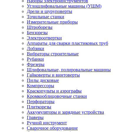
Наборы электроинструментов
Углошлифовальные машины (УШМ)
Дрели и шуруповерты
Точильные станки
Измерительные приборы
Штроборезы
Бензорезы
Электроотвертки
Аппараты для сварки пластиковых труб
Лобзики
Вибраторы строительные
Рубанки
Фрезеры
Шлифовальные, полировальные машины
Гайковерты и винтоверты
Пилы дисковые
Компрессоры
Краскопульты и аэрографы
Кромкооблицовочные станки
Перфораторы
Плиткорезы
Аккумуляторы и зарядные устройства
Граверы
Ручной инструмент
Сварочное оборудование