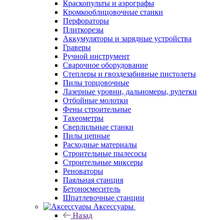
Краскопульты и аэрографы
Кромкооблицовочные станки
Перфораторы
Плиткорезы
Аккумуляторы и зарядные устройства
Граверы
Ручной инструмент
Сварочное оборудование
Степлеры и гвоздезабивные пистолеты
Пилы торцовочные
Лазерные уровни, дальномеры, рулетки
Отбойные молотки
Фены строительные
Тахеометры
Сверлильные станки
Пилы цепные
Расходные материалы
Строительные пылесосы
Строительные миксеры
Реноваторы
Паяльная станция
Бетоносмеситель
Шпатлевочные станции
Аксессуары
Назад