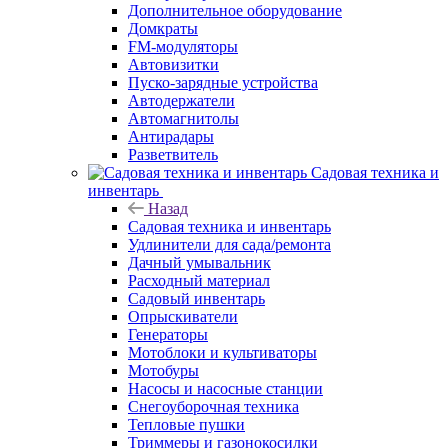
Дополнительное оборудование
Домкраты
FM-модуляторы
Автовизитки
Пуско-зарядные устройства
Автодержатели
Автомагнитолы
Антирадары
Разветвитель
Садовая техника и
инвентарь
Назад
Садовая техника и инвентарь
Удлинители для сада/ремонта
Дачный умывальник
Расходный материал
Садовый инвентарь
Опрыскиватели
Генераторы
Мотоблоки и культиваторы
Мотобуры
Насосы и насосные станции
Снегоуборочная техника
Тепловые пушки
Триммеры и газонокосилки