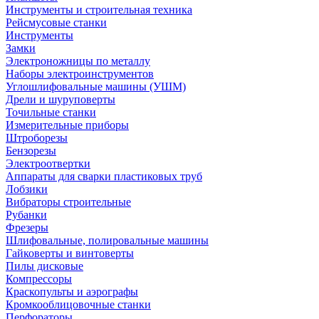
Инструменты и строительная техника
Рейсмусовые станки
Инструменты
Замки
Электроножницы по металлу
Наборы электроинструментов
Углошлифовальные машины (УШМ)
Дрели и шуруповерты
Точильные станки
Измерительные приборы
Штроборезы
Бензорезы
Электроотвертки
Аппараты для сварки пластиковых труб
Лобзики
Вибраторы строительные
Рубанки
Фрезеры
Шлифовальные, полировальные машины
Гайковерты и винтоверты
Пилы дисковые
Компрессоры
Краскопульты и аэрографы
Кромкооблицовочные станки
Перфораторы