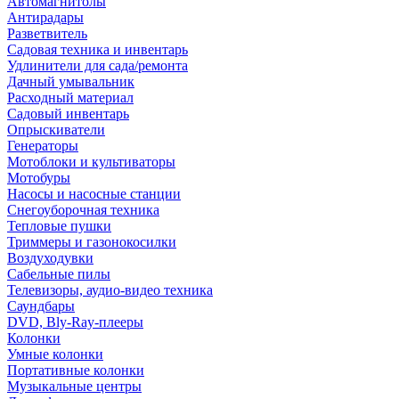
Автомагнитолы
Антирадары
Разветвитель
Садовая техника и инвентарь
Удлинители для сада/ремонта
Дачный умывальник
Расходный материал
Садовый инвентарь
Опрыскиватели
Генераторы
Мотоблоки и культиваторы
Мотобуры
Насосы и насосные станции
Снегоуборочная техника
Тепловые пушки
Триммеры и газонокосилки
Воздуходувки
Сабельные пилы
Телевизоры, аудио-видео техника
Саундбары
DVD, Bly-Ray-плееры
Колонки
Умные колонки
Портативные колонки
Музыкальные центры