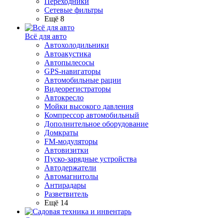
Переходники
Сетевые фильтры
Ещё 8
Всё для авто
Автохолодильники
Автоакустика
Автопылесосы
GPS-навигаторы
Автомобильные рации
Видеорегистраторы
Автокресло
Мойки высокого давления
Компрессор автомобильный
Дополнительное оборудование
Домкраты
FM-модуляторы
Автовизитки
Пуско-зарядные устройства
Автодержатели
Автомагнитолы
Антирадары
Разветвитель
Ещё 14