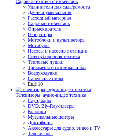
Садовая техника и инвентарь
Удлинители для сада/ремонта
Дачный умывальник
Расходный материал
Садовый инвентарь
Опрыскиватели
Генераторы
Мотоблоки и культиваторы
Мотобуры
Насосы и насосные станции
Снегоуборочная техника
Тепловые пушки
Триммеры и газонокосилки
Воздуходувки
Сабельные пилы
Ещё 10
Телевизоры, аудио-видео техника
Саундбары
DVD, Bly-Ray-плееры
Колонки
Музыкальные центры
Диктофоны
Аксессуары для аудио, видео и TV
Телевизоры