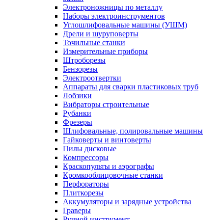
Электроножницы по металлу
Наборы электроинструментов
Углошлифовальные машины (УШМ)
Дрели и шуруповерты
Точильные станки
Измерительные приборы
Штроборезы
Бензорезы
Электроотвертки
Аппараты для сварки пластиковых труб
Лобзики
Вибраторы строительные
Рубанки
Фрезеры
Шлифовальные, полировальные машины
Гайковерты и винтоверты
Пилы дисковые
Компрессоры
Краскопульты и аэрографы
Кромкооблицовочные станки
Перфораторы
Плиткорезы
Аккумуляторы и зарядные устройства
Граверы
Ручной инструмент