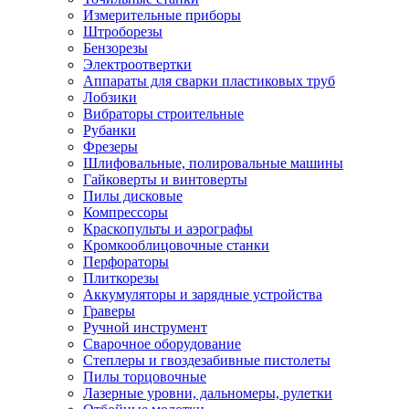
Измерительные приборы
Штроборезы
Бензорезы
Электроотвертки
Аппараты для сварки пластиковых труб
Лобзики
Вибраторы строительные
Рубанки
Фрезеры
Шлифовальные, полировальные машины
Гайковерты и винтоверты
Пилы дисковые
Компрессоры
Краскопульты и аэрографы
Кромкооблицовочные станки
Перфораторы
Плиткорезы
Аккумуляторы и зарядные устройства
Граверы
Ручной инструмент
Сварочное оборудование
Степлеры и гвоздезабивные пистолеты
Пилы торцовочные
Лазерные уровни, дальномеры, рулетки