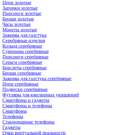
Цепи золотые
Запонки золотые
Пирсинги золотые
Броши золотые
Часы золотые
Монеты золотые
Зажимы для галстука
Серебряные изделия
Кольца серебряные
Сувениры серебряные
Пирсинги серебряные
Серьги серебряные
Браслеты серебряные
Броши серебряные
Зажимы для галстука серебряные
Цепи серебряные
Подвески серебряные
Футляры для ювелирных украшений
Смартфоны и гаджеты
Смартфоны и телефоны
Смартфоны
Телефоны
Стационарные телефоны
Гаджеты
Очки виртуальной реальности