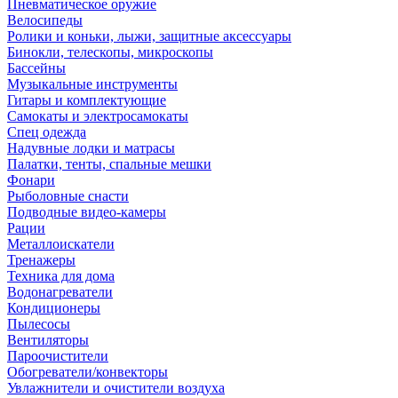
Пневматическое оружие
Велосипеды
Ролики и коньки, лыжи, защитные аксессуары
Бинокли, телескопы, микроскопы
Бассейны
Музыкальные инструменты
Гитары и комплектующие
Самокаты и электросамокаты
Спец одежда
Надувные лодки и матрасы
Палатки, тенты, спальные мешки
Фонари
Рыболовные снасти
Подводные видео-камеры
Рации
Металлоискатели
Тренажеры
Техника для дома
Водонагреватели
Кондиционеры
Пылесосы
Вентиляторы
Пароочистители
Обогреватели/конвекторы
Увлажнители и очистители воздуха