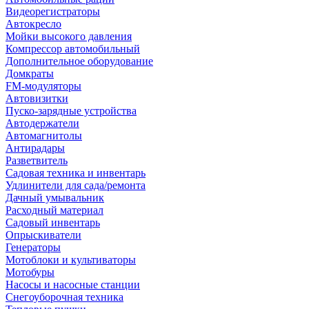
Видеорегистраторы
Автокресло
Мойки высокого давления
Компрессор автомобильный
Дополнительное оборудование
Домкраты
FM-модуляторы
Автовизитки
Пуско-зарядные устройства
Автодержатели
Автомагнитолы
Антирадары
Разветвитель
Садовая техника и инвентарь
Удлинители для сада/ремонта
Дачный умывальник
Расходный материал
Садовый инвентарь
Опрыскиватели
Генераторы
Мотоблоки и культиваторы
Мотобуры
Насосы и насосные станции
Снегоуборочная техника