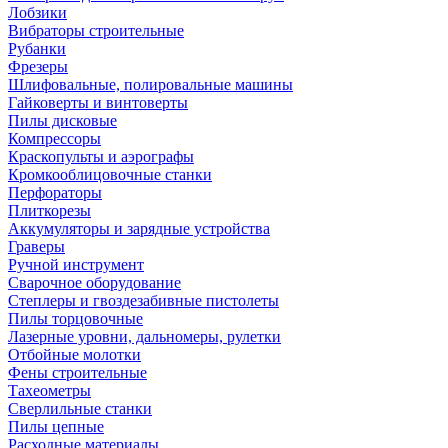
Лобзики
Вибраторы строительные
Рубанки
Фрезеры
Шлифовальные, полировальные машины
Гайковерты и винтоверты
Пилы дисковые
Компрессоры
Краскопульты и аэрографы
Кромкооблицовочные станки
Перфораторы
Плиткорезы
Аккумуляторы и зарядные устройства
Граверы
Ручной инструмент
Сварочное оборудование
Степлеры и гвоздезабивные пистолеты
Пилы торцовочные
Лазерные уровни, дальномеры, рулетки
Отбойные молотки
Фены строительные
Тахеометры
Сверлильные станки
Пилы цепные
Расходные материалы