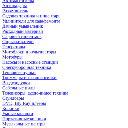
Автомагнитолы
Антирадары
Разветвитель
Садовая техника и инвентарь
Удлинители для сада/ремонта
Дачный умывальник
Расходный материал
Садовый инвентарь
Опрыскиватели
Генераторы
Мотоблоки и культиваторы
Мотобуры
Насосы и насосные станции
Снегоуборочная техника
Тепловые пушки
Триммеры и газонокосилки
Воздуходувки
Сабельные пилы
Телевизоры, аудио-видео техника
Саундбары
DVD, Bly-Ray-плееры
Колонки
Умные колонки
Портативные колонки
Музыкальные центры