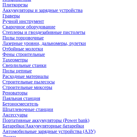
Плиткорезы
Аккумуляторы и зарядные устройства
Граверы
Ручной инструмент
Сварочное оборудование
Степлеры и гвоздезабивные пистолеты
Пилы торцовочные
Лазерные уровни, дальномеры, рулетки
Отбойные молотки
Фены строительные
Тахеометры
Сверлильные станки
Пилы цепные
Расходные материалы
Строительные пылесосы
Строительные миксеры
Реноваторы
Паяльная станция
Бетоносмеситель
Шпатлевочные станции
Аксессуары
Портативные аккумуляторы (Power bank)
Батарейки/Аккумуляторные батарейки
Автомобильные зарядные устройства (АЗУ)
Диски