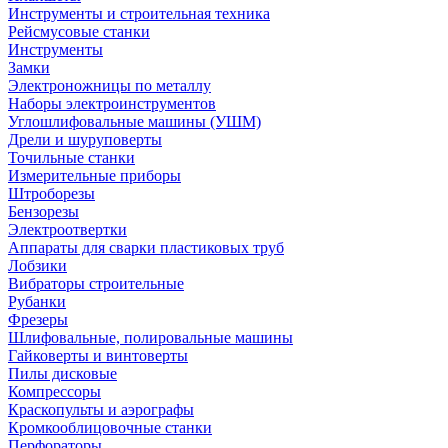
Инструменты и строительная техника
Рейсмусовые станки
Инструменты
Замки
Электроножницы по металлу
Наборы электроинструментов
Углошлифовальные машины (УШМ)
Дрели и шуруповерты
Точильные станки
Измерительные приборы
Штроборезы
Бензорезы
Электроотвертки
Аппараты для сварки пластиковых труб
Лобзики
Вибраторы строительные
Рубанки
Фрезеры
Шлифовальные, полировальные машины
Гайковерты и винтоверты
Пилы дисковые
Компрессоры
Краскопульты и аэрографы
Кромкооблицовочные станки
Перфораторы