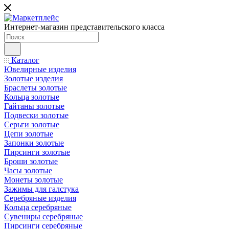
Интернет-магазин представительского класса
Каталог
Ювелирные изделия
Золотые изделия
Браслеты золотые
Кольца золотые
Гайтаны золотые
Подвески золотые
Серьги золотые
Цепи золотые
Запонки золотые
Пирсинги золотые
Броши золотые
Часы золотые
Монеты золотые
Зажимы для галстука
Серебряные изделия
Кольца серебряные
Сувениры серебряные
Пирсинги серебряные